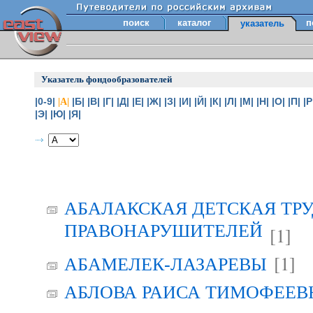
поиск
каталог
п
указатель
Указатель фондообразователей
|0-9|
|Б|
|В|
|Г|
|Д|
|Е|
|Ж|
|З|
|И|
|Й|
|К|
|Л|
|М|
|Н|
|О|
|П|
|Р
|А|
|Э|
|Ю|
|Я|
АБАЛАКСКАЯ ДЕТСКАЯ ТР
ПРАВОНАРУШИТЕЛЕЙ
[1]
[1]
АБАМЕЛЕК-ЛАЗАРЕВЫ
АБЛОВА РАИСА ТИМОФЕЕВНА 