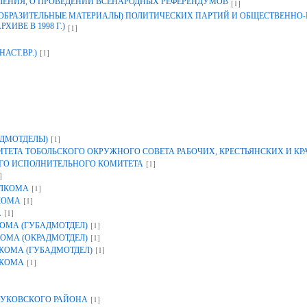
ЛЕНИЯ, О ПРОВЕДЕНИИ ВСЕНАРОДНЫХ РЕФЕРЕНДУМОВ
[1]
ЗОБРАЗИТЕЛЬНЫЕ МАТЕРИАЛЫ) ПОЛИТИЧЕСКИХ ПАРТИЙ И ОБЩЕСТВЕННО
ИВЕ В 1998 Г.)
[1]
[1]
НАСТ.ВР.)
[1]
ДМОТДЕЛЫ)
ЕТА ТОБОЛЬСКОГО ОКРУЖНОГО СОВЕТА РАБОЧИХ, КРЕСТЬЯНСКИХ И К
[1]
ГО ИСПОЛНИТЕЛЬНОГО КОМИТЕТА
]
[1]
ОЛКОМА
[1]
КОМА
[1]
А
[1]
ОМА (ГУБАДМОТДЕЛ)
[1]
ОМА (ОКРАДМОТДЕЛ)
[1]
КОМА (ГУБАДМОТДЕЛ)
[1]
ЛКОМА
[1]
УКОВСКОГО РАЙОНА