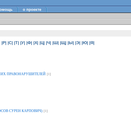
омощь
о проекте
|
|Р|
|С|
|Т|
|У|
|Ф|
|Х|
|Ц|
|Ч|
|Ш|
|Щ|
|Ы|
|Э|
|Ю|
|Я|
[1]
НИХ ПРАВОНАРУШИТЕЛЕЙ
[1]
ОСОВ СУРЕН КАРПОВИЧ)