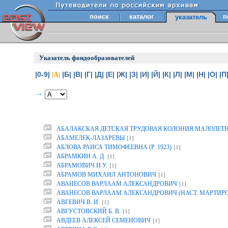
поиск
каталог
п
указатель
Указатель фондообразователей
|0-9|
|Б|
|В|
|Г|
|Д|
|Е|
|Ж|
|З|
|И|
|Й|
|К|
|Л|
|М|
|Н|
|О|
|П
|А|
АБАЛАКСКАЯ ДЕТСКАЯ ТРУДОВАЯ КОЛОНИЯ МАЛОЛЕТ
[1]
АБАМЕЛЕК-ЛАЗАРЕВЫ
[1]
АБЛОВА РАИСА ТИМОФЕЕВНА (Р. 1923)
[1]
АБРАМКИН А. Д.
[1]
АБРАМОВИЧ И.У.
[1]
АБРАМОВ МИХАИЛ АНТОНОВИЧ
[1]
АВАНЕСОВ ВАРЛААМ АЛЕКСАНДРОВИЧ
АВАНЕСОВ ВАРЛААМ АЛЕКСАНДРОВИЧ (НАСТ. МАРТИР
[1]
АВГЕВИЧ В. И.
[1]
АВГУСТОВСКИЙ Б. В.
[1]
АВДЕЕВ АЛЕКСЕЙ СЕМЕНОВИЧ