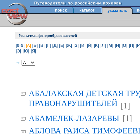
поиск
каталог
п
указатель
Указатель фондообразователей
|0-9|
|Б|
|В|
|Г|
|Д|
|Е|
|Ж|
|З|
|И|
|Й|
|К|
|Л|
|М|
|Н|
|О|
|П|
|Р
|А|
|Э|
|Ю|
|Я|
АБАЛАКСКАЯ ДЕТСКАЯ ТР
ПРАВОНАРУШИТЕЛЕЙ
[1]
[1]
АБАМЕЛЕК-ЛАЗАРЕВЫ
АБЛОВА РАИСА ТИМОФЕЕВНА 