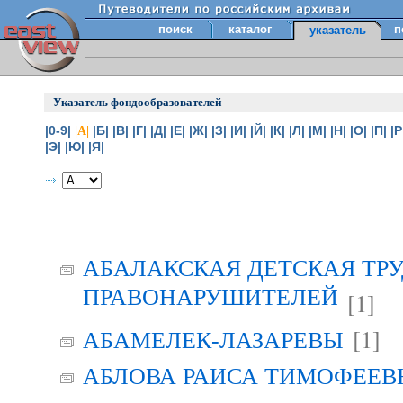
поиск
каталог
п
указатель
Указатель фондообразователей
|0-9|
|Б|
|В|
|Г|
|Д|
|Е|
|Ж|
|З|
|И|
|Й|
|К|
|Л|
|М|
|Н|
|О|
|П|
|Р
|А|
|Э|
|Ю|
|Я|
АБАЛАКСКАЯ ДЕТСКАЯ ТР
ПРАВОНАРУШИТЕЛЕЙ
[1]
[1]
АБАМЕЛЕК-ЛАЗАРЕВЫ
АБЛОВА РАИСА ТИМОФЕЕВНА 