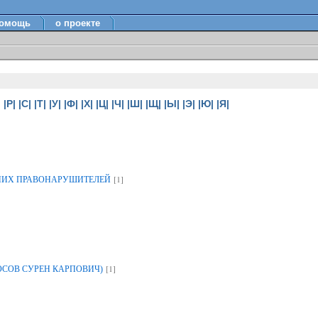
омощь
о проекте
|
|Р|
|С|
|Т|
|У|
|Ф|
|Х|
|Ц|
|Ч|
|Ш|
|Щ|
|Ы|
|Э|
|Ю|
|Я|
[1]
НИХ ПРАВОНАРУШИТЕЛЕЙ
[1]
ОСОВ СУРЕН КАРПОВИЧ)