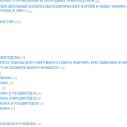
ЛЕНИЯ, О ПРОВЕДЕНИИ ВСЕНАРОДНЫХ РЕФЕРЕНДУМОВ
[1]
ЗОБРАЗИТЕЛЬНЫЕ МАТЕРИАЛЫ) ПОЛИТИЧЕСКИХ ПАРТИЙ И ОБЩЕСТВЕННО
ИВЕ В 1998 Г.)
[1]
[1]
НАСТ.ВР.)
[1]
ДМОТДЕЛЫ)
ЕТА ТОБОЛЬСКОГО ОКРУЖНОГО СОВЕТА РАБОЧИХ, КРЕСТЬЯНСКИХ И К
[1]
ГО ИСПОЛНИТЕЛЬНОГО КОМИТЕТА
]
[1]
ОЛКОМА
[1]
КОМА
[1]
А
[1]
ОМА (ГУБАДМОТДЕЛ)
[1]
ОМА (ОКРАДМОТДЕЛ)
[1]
КОМА (ГУБАДМОТДЕЛ)
[1]
ЛКОМА
[1]
УКОВСКОГО РАЙОНА