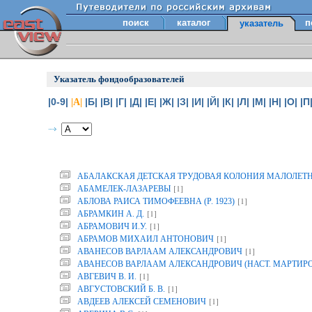
поиск
каталог
п
указатель
Указатель фондообразователей
|0-9|
|Б|
|В|
|Г|
|Д|
|Е|
|Ж|
|З|
|И|
|Й|
|К|
|Л|
|М|
|Н|
|О|
|П
|А|
АБАЛАКСКАЯ ДЕТСКАЯ ТРУДОВАЯ КОЛОНИЯ МАЛОЛЕТ
[1]
АБАМЕЛЕК-ЛАЗАРЕВЫ
[1]
АБЛОВА РАИСА ТИМОФЕЕВНА (Р. 1923)
[1]
АБРАМКИН А. Д.
[1]
АБРАМОВИЧ И.У.
[1]
АБРАМОВ МИХАИЛ АНТОНОВИЧ
[1]
АВАНЕСОВ ВАРЛААМ АЛЕКСАНДРОВИЧ
АВАНЕСОВ ВАРЛААМ АЛЕКСАНДРОВИЧ (НАСТ. МАРТИР
[1]
АВГЕВИЧ В. И.
[1]
АВГУСТОВСКИЙ Б. В.
[1]
АВДЕЕВ АЛЕКСЕЙ СЕМЕНОВИЧ