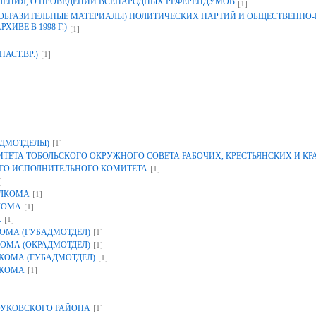
ЛЕНИЯ, О ПРОВЕДЕНИИ ВСЕНАРОДНЫХ РЕФЕРЕНДУМОВ
[1]
ЗОБРАЗИТЕЛЬНЫЕ МАТЕРИАЛЫ) ПОЛИТИЧЕСКИХ ПАРТИЙ И ОБЩЕСТВЕННО
ИВЕ В 1998 Г.)
[1]
[1]
НАСТ.ВР.)
[1]
ДМОТДЕЛЫ)
ЕТА ТОБОЛЬСКОГО ОКРУЖНОГО СОВЕТА РАБОЧИХ, КРЕСТЬЯНСКИХ И К
[1]
ГО ИСПОЛНИТЕЛЬНОГО КОМИТЕТА
]
[1]
ОЛКОМА
[1]
КОМА
[1]
А
[1]
ОМА (ГУБАДМОТДЕЛ)
[1]
ОМА (ОКРАДМОТДЕЛ)
[1]
КОМА (ГУБАДМОТДЕЛ)
[1]
ЛКОМА
[1]
УКОВСКОГО РАЙОНА