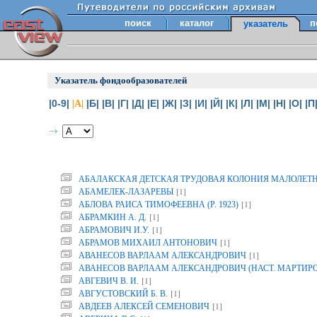
поиск
каталог
п
указатель
Указатель фондообразователей
|0-9|
|Б|
|В|
|Г|
|Д|
|Е|
|Ж|
|З|
|И|
|Й|
|К|
|Л|
|М|
|Н|
|О|
|П
|А|
АБАЛАКСКАЯ ДЕТСКАЯ ТРУДОВАЯ КОЛОНИЯ МАЛОЛЕТ
[1]
АБАМЕЛЕК-ЛАЗАРЕВЫ
[1]
АБЛОВА РАИСА ТИМОФЕЕВНА (Р. 1923)
[1]
АБРАМКИН А. Д.
[1]
АБРАМОВИЧ И.У.
[1]
АБРАМОВ МИХАИЛ АНТОНОВИЧ
[1]
АВАНЕСОВ ВАРЛААМ АЛЕКСАНДРОВИЧ
АВАНЕСОВ ВАРЛААМ АЛЕКСАНДРОВИЧ (НАСТ. МАРТИР
[1]
АВГЕВИЧ В. И.
[1]
АВГУСТОВСКИЙ Б. В.
[1]
АВДЕЕВ АЛЕКСЕЙ СЕМЕНОВИЧ