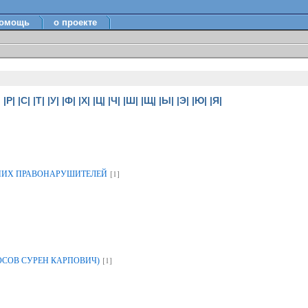
омощь
о проекте
|
|Р|
|С|
|Т|
|У|
|Ф|
|Х|
|Ц|
|Ч|
|Ш|
|Щ|
|Ы|
|Э|
|Ю|
|Я|
[1]
НИХ ПРАВОНАРУШИТЕЛЕЙ
[1]
ОСОВ СУРЕН КАРПОВИЧ)