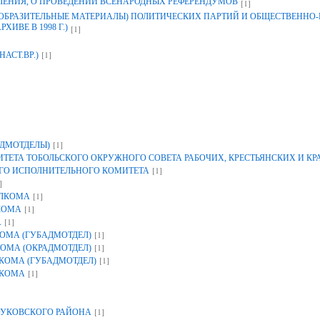
ЛЕНИЯ, О ПРОВЕДЕНИИ ВСЕНАРОДНЫХ РЕФЕРЕНДУМОВ
[1]
ЗОБРАЗИТЕЛЬНЫЕ МАТЕРИАЛЫ) ПОЛИТИЧЕСКИХ ПАРТИЙ И ОБЩЕСТВЕННО
ИВЕ В 1998 Г.)
[1]
[1]
НАСТ.ВР.)
[1]
ДМОТДЕЛЫ)
ЕТА ТОБОЛЬСКОГО ОКРУЖНОГО СОВЕТА РАБОЧИХ, КРЕСТЬЯНСКИХ И К
[1]
ГО ИСПОЛНИТЕЛЬНОГО КОМИТЕТА
]
[1]
ОЛКОМА
[1]
КОМА
[1]
А
[1]
ОМА (ГУБАДМОТДЕЛ)
[1]
ОМА (ОКРАДМОТДЕЛ)
[1]
КОМА (ГУБАДМОТДЕЛ)
[1]
ЛКОМА
[1]
УКОВСКОГО РАЙОНА