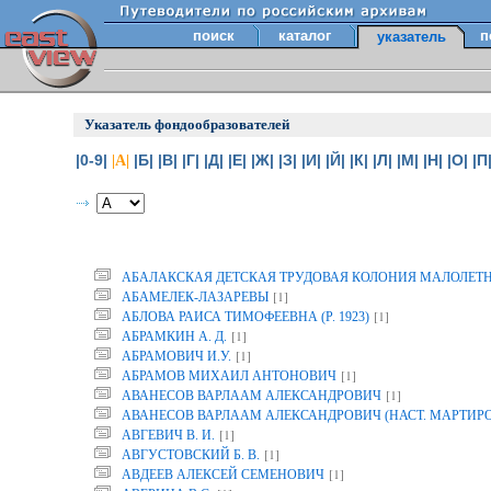
поиск
каталог
п
указатель
Указатель фондообразователей
|0-9|
|Б|
|В|
|Г|
|Д|
|Е|
|Ж|
|З|
|И|
|Й|
|К|
|Л|
|М|
|Н|
|О|
|П
|А|
АБАЛАКСКАЯ ДЕТСКАЯ ТРУДОВАЯ КОЛОНИЯ МАЛОЛЕТ
[1]
АБАМЕЛЕК-ЛАЗАРЕВЫ
[1]
АБЛОВА РАИСА ТИМОФЕЕВНА (Р. 1923)
[1]
АБРАМКИН А. Д.
[1]
АБРАМОВИЧ И.У.
[1]
АБРАМОВ МИХАИЛ АНТОНОВИЧ
[1]
АВАНЕСОВ ВАРЛААМ АЛЕКСАНДРОВИЧ
АВАНЕСОВ ВАРЛААМ АЛЕКСАНДРОВИЧ (НАСТ. МАРТИР
[1]
АВГЕВИЧ В. И.
[1]
АВГУСТОВСКИЙ Б. В.
[1]
АВДЕЕВ АЛЕКСЕЙ СЕМЕНОВИЧ