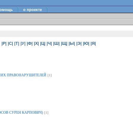
омощь
о проекте
|
|Р|
|С|
|Т|
|У|
|Ф|
|Х|
|Ц|
|Ч|
|Ш|
|Щ|
|Ы|
|Э|
|Ю|
|Я|
[1]
НИХ ПРАВОНАРУШИТЕЛЕЙ
[1]
ОСОВ СУРЕН КАРПОВИЧ)