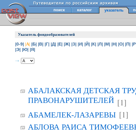
поиск
каталог
п
указатель
Указатель фондообразователей
|0-9|
|Б|
|В|
|Г|
|Д|
|Е|
|Ж|
|З|
|И|
|Й|
|К|
|Л|
|М|
|Н|
|О|
|П|
|Р
|А|
|Э|
|Ю|
|Я|
АБАЛАКСКАЯ ДЕТСКАЯ ТР
ПРАВОНАРУШИТЕЛЕЙ
[1]
[1]
АБАМЕЛЕК-ЛАЗАРЕВЫ
АБЛОВА РАИСА ТИМОФЕЕВНА 