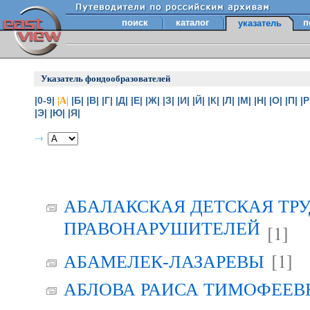
поиск
каталог
п
указатель
Указатель фондообразователей
|0-9|
|Б|
|В|
|Г|
|Д|
|Е|
|Ж|
|З|
|И|
|Й|
|К|
|Л|
|М|
|Н|
|О|
|П|
|Р
|А|
|Э|
|Ю|
|Я|
АБАЛАКСКАЯ ДЕТСКАЯ ТР
ПРАВОНАРУШИТЕЛЕЙ
[1]
[1]
АБАМЕЛЕК-ЛАЗАРЕВЫ
АБЛОВА РАИСА ТИМОФЕЕВНА 