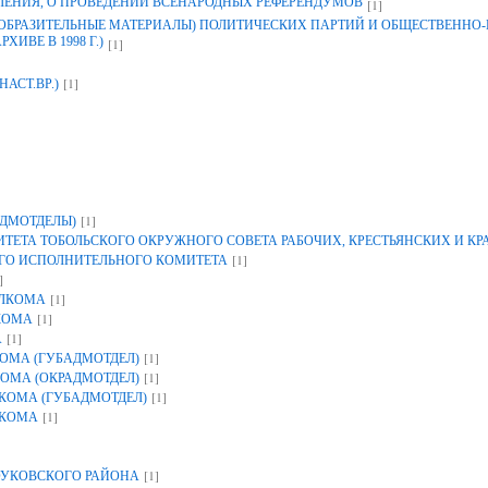
ЛЕНИЯ, О ПРОВЕДЕНИИ ВСЕНАРОДНЫХ РЕФЕРЕНДУМОВ
[1]
ЗОБРАЗИТЕЛЬНЫЕ МАТЕРИАЛЫ) ПОЛИТИЧЕСКИХ ПАРТИЙ И ОБЩЕСТВЕННО
ИВЕ В 1998 Г.)
[1]
[1]
НАСТ.ВР.)
[1]
ДМОТДЕЛЫ)
ЕТА ТОБОЛЬСКОГО ОКРУЖНОГО СОВЕТА РАБОЧИХ, КРЕСТЬЯНСКИХ И К
[1]
ГО ИСПОЛНИТЕЛЬНОГО КОМИТЕТА
]
[1]
ОЛКОМА
[1]
КОМА
[1]
А
[1]
ОМА (ГУБАДМОТДЕЛ)
[1]
ОМА (ОКРАДМОТДЕЛ)
[1]
КОМА (ГУБАДМОТДЕЛ)
[1]
ЛКОМА
[1]
УКОВСКОГО РАЙОНА