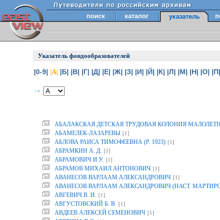
поиск
каталог
п
указатель
Указатель фондообразователей
|0-9|
|Б|
|В|
|Г|
|Д|
|Е|
|Ж|
|З|
|И|
|Й|
|К|
|Л|
|М|
|Н|
|О|
|П
|А|
АБАЛАКСКАЯ ДЕТСКАЯ ТРУДОВАЯ КОЛОНИЯ МАЛОЛЕТ
[1]
АБАМЕЛЕК-ЛАЗАРЕВЫ
[1]
АБЛОВА РАИСА ТИМОФЕЕВНА (Р. 1923)
[1]
АБРАМКИН А. Д.
[1]
АБРАМОВИЧ И.У.
[1]
АБРАМОВ МИХАИЛ АНТОНОВИЧ
[1]
АВАНЕСОВ ВАРЛААМ АЛЕКСАНДРОВИЧ
АВАНЕСОВ ВАРЛААМ АЛЕКСАНДРОВИЧ (НАСТ. МАРТИР
[1]
АВГЕВИЧ В. И.
[1]
АВГУСТОВСКИЙ Б. В.
[1]
АВДЕЕВ АЛЕКСЕЙ СЕМЕНОВИЧ