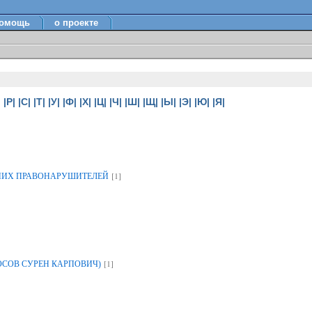
омощь
о проекте
|
|Р|
|С|
|Т|
|У|
|Ф|
|Х|
|Ц|
|Ч|
|Ш|
|Щ|
|Ы|
|Э|
|Ю|
|Я|
[1]
НИХ ПРАВОНАРУШИТЕЛЕЙ
[1]
ОСОВ СУРЕН КАРПОВИЧ)