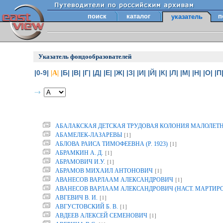
поиск
каталог
п
указатель
Указатель фондообразователей
|0-9|
|Б|
|В|
|Г|
|Д|
|Е|
|Ж|
|З|
|И|
|Й|
|К|
|Л|
|М|
|Н|
|О|
|П
|А|
АБАЛАКСКАЯ ДЕТСКАЯ ТРУДОВАЯ КОЛОНИЯ МАЛОЛЕТ
[1]
АБАМЕЛЕК-ЛАЗАРЕВЫ
[1]
АБЛОВА РАИСА ТИМОФЕЕВНА (Р. 1923)
[1]
АБРАМКИН А. Д.
[1]
АБРАМОВИЧ И.У.
[1]
АБРАМОВ МИХАИЛ АНТОНОВИЧ
[1]
АВАНЕСОВ ВАРЛААМ АЛЕКСАНДРОВИЧ
АВАНЕСОВ ВАРЛААМ АЛЕКСАНДРОВИЧ (НАСТ. МАРТИР
[1]
АВГЕВИЧ В. И.
[1]
АВГУСТОВСКИЙ Б. В.
[1]
АВДЕЕВ АЛЕКСЕЙ СЕМЕНОВИЧ