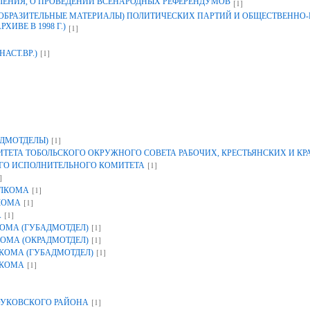
ЛЕНИЯ, О ПРОВЕДЕНИИ ВСЕНАРОДНЫХ РЕФЕРЕНДУМОВ
[1]
ЗОБРАЗИТЕЛЬНЫЕ МАТЕРИАЛЫ) ПОЛИТИЧЕСКИХ ПАРТИЙ И ОБЩЕСТВЕННО
ИВЕ В 1998 Г.)
[1]
[1]
НАСТ.ВР.)
[1]
ДМОТДЕЛЫ)
ЕТА ТОБОЛЬСКОГО ОКРУЖНОГО СОВЕТА РАБОЧИХ, КРЕСТЬЯНСКИХ И К
[1]
ГО ИСПОЛНИТЕЛЬНОГО КОМИТЕТА
]
[1]
ОЛКОМА
[1]
КОМА
[1]
А
[1]
ОМА (ГУБАДМОТДЕЛ)
[1]
ОМА (ОКРАДМОТДЕЛ)
[1]
КОМА (ГУБАДМОТДЕЛ)
[1]
ЛКОМА
[1]
УКОВСКОГО РАЙОНА