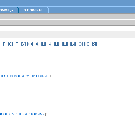
омощь
о проекте
|
|Р|
|С|
|Т|
|У|
|Ф|
|Х|
|Ц|
|Ч|
|Ш|
|Щ|
|Ы|
|Э|
|Ю|
|Я|
[1]
НИХ ПРАВОНАРУШИТЕЛЕЙ
[1]
ОСОВ СУРЕН КАРПОВИЧ)