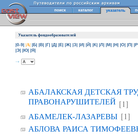
поиск
каталог
п
указатель
Указатель фондообразователей
|0-9|
|Б|
|В|
|Г|
|Д|
|Е|
|Ж|
|З|
|И|
|Й|
|К|
|Л|
|М|
|Н|
|О|
|П|
|Р
|А|
|Э|
|Ю|
|Я|
АБАЛАКСКАЯ ДЕТСКАЯ ТР
ПРАВОНАРУШИТЕЛЕЙ
[1]
[1]
АБАМЕЛЕК-ЛАЗАРЕВЫ
АБЛОВА РАИСА ТИМОФЕЕВНА 