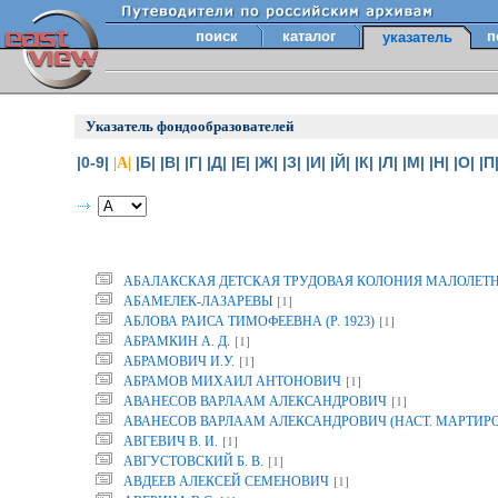
поиск
каталог
п
указатель
Указатель фондообразователей
|0-9|
|Б|
|В|
|Г|
|Д|
|Е|
|Ж|
|З|
|И|
|Й|
|К|
|Л|
|М|
|Н|
|О|
|П
|А|
АБАЛАКСКАЯ ДЕТСКАЯ ТРУДОВАЯ КОЛОНИЯ МАЛОЛЕТ
[1]
АБАМЕЛЕК-ЛАЗАРЕВЫ
[1]
АБЛОВА РАИСА ТИМОФЕЕВНА (Р. 1923)
[1]
АБРАМКИН А. Д.
[1]
АБРАМОВИЧ И.У.
[1]
АБРАМОВ МИХАИЛ АНТОНОВИЧ
[1]
АВАНЕСОВ ВАРЛААМ АЛЕКСАНДРОВИЧ
АВАНЕСОВ ВАРЛААМ АЛЕКСАНДРОВИЧ (НАСТ. МАРТИР
[1]
АВГЕВИЧ В. И.
[1]
АВГУСТОВСКИЙ Б. В.
[1]
АВДЕЕВ АЛЕКСЕЙ СЕМЕНОВИЧ