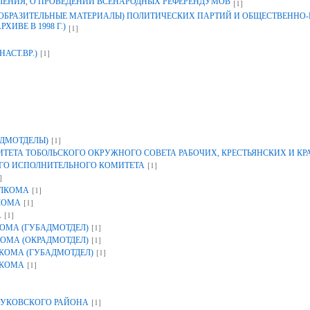
ЛЕНИЯ, О ПРОВЕДЕНИИ ВСЕНАРОДНЫХ РЕФЕРЕНДУМОВ
[1]
ЗОБРАЗИТЕЛЬНЫЕ МАТЕРИАЛЫ) ПОЛИТИЧЕСКИХ ПАРТИЙ И ОБЩЕСТВЕННО
ИВЕ В 1998 Г.)
[1]
[1]
НАСТ.ВР.)
[1]
ДМОТДЕЛЫ)
ЕТА ТОБОЛЬСКОГО ОКРУЖНОГО СОВЕТА РАБОЧИХ, КРЕСТЬЯНСКИХ И К
[1]
ГО ИСПОЛНИТЕЛЬНОГО КОМИТЕТА
]
[1]
ОЛКОМА
[1]
КОМА
[1]
А
[1]
ОМА (ГУБАДМОТДЕЛ)
[1]
ОМА (ОКРАДМОТДЕЛ)
[1]
КОМА (ГУБАДМОТДЕЛ)
[1]
ЛКОМА
[1]
УКОВСКОГО РАЙОНА