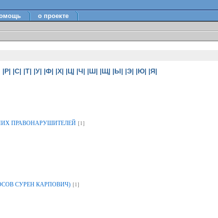
омощь
о проекте
|
|Р|
|С|
|Т|
|У|
|Ф|
|Х|
|Ц|
|Ч|
|Ш|
|Щ|
|Ы|
|Э|
|Ю|
|Я|
[1]
НИХ ПРАВОНАРУШИТЕЛЕЙ
[1]
ОСОВ СУРЕН КАРПОВИЧ)