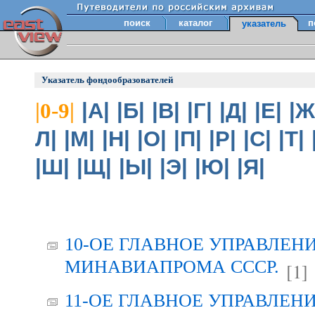
поиск
каталог
п
указатель
Указатель фондообразователей
|А|
|Б|
|В|
|Г|
|Д|
|Е|
|Ж
|0-9|
Л|
|М|
|Н|
|О|
|П|
|Р|
|С|
|Т|
|Ш|
|Щ|
|Ы|
|Э|
|Ю|
|Я|
10-ОЕ ГЛАВНОЕ УПРАВЛЕН
МИНАВИАПРОМА СССР.
[1]
11-ОЕ ГЛАВНОЕ УПРАВЛЕН