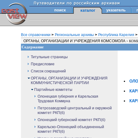
поиск
указатель
каталог
Все справочники
>
Региональные архивы
>
Республика Карелия
>
ОРГАНЫ, ОРГАНИЗАЦИИ И УЧРЕЖДЕНИЯ КОМСОМОЛА
>
КОМИ
Содержание
Титульные страницы
Предисловие
Список сокращений
ОРГАНЫ, ОРГАНИЗАЦИИ И УЧРЕЖДЕНИЯ
ОЛО
КОММУНИСТИЧЕСКОЙ ПАРТИИ
Партийные комитеты
КАР
Олонецкая губерния и Карельская
КАР
Трудовая Коммуна
Петрозаводский центральный и окружной
комитет РКП(б)
Олонецкий губернский комитет РКП(б)
Карельско-Олонецкий объединенный
комитет РКП(б)