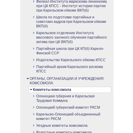
Филиал Института марксизма-ленинизма
при ЦК КПСС - Институт истории партии
при Карельском обкоме ВКП(б)
Школа по подготовке партийных и
советских кадров при Карельском обкоме
ВКП(б)
Карельское отделение Института
массового заочного обучения партийного
актива при ЦК ВКП(б)
Партийная школа при ЦК КП(б) Карело-
Финской ССР
Издательство Карельского обкома КПСС
Партийный архив Карельского рескома
КПСС
ОРГАНЫ, ОРГАНИЗАЦИИ И УЧРЕЖДЕНИЯ
КОМСОМОЛА
Комитеты комсомола
Олонецкая губерния и Карельская
Трудовая Коммуна
Олонецкий губернский комитет РКСМ
Карельско-Олонецкий объединенный
комитет РКСМ
Уездные комитеты комсомола
Волостные комитеты комсомола