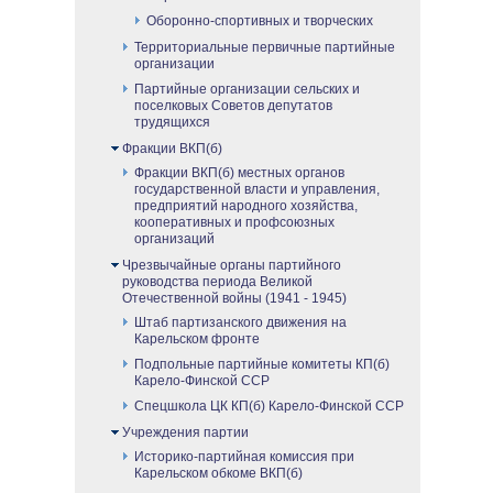
Оборонно-спортивных и творческих
Территориальные первичные партийные
организации
Партийные организации сельских и
поселковых Советов депутатов
трудящихся
Фракции ВКП(б)
Фракции ВКП(б) местных органов
государственной власти и управления,
предприятий народного хозяйства,
кооперативных и профсоюзных
организаций
Чрезвычайные органы партийного
руководства периода Великой
Отечественной войны (1941 - 1945)
Штаб партизанского движения на
Карельском фронте
Подпольные партийные комитеты КП(б)
Карело-Финской ССР
Спецшкола ЦК КП(б) Карело-Финской ССР
Учреждения партии
Историко-партийная комиссия при
Карельском обкоме ВКП(б)