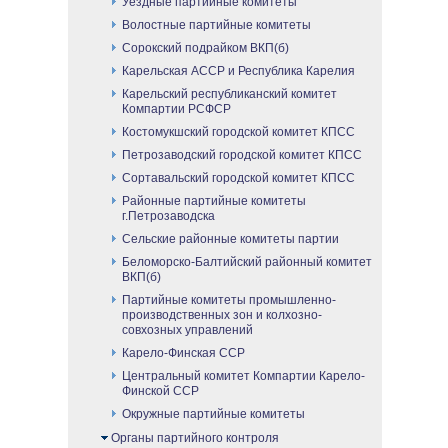
Уездные партийные комитеты
Волостные партийные комитеты
Сорокский подрайком ВКП(б)
Карельская АССР и Республика Карелия
Карельский республиканский комитет
Компартии РСФСР
Костомукшский городской комитет КПСС
Петрозаводский городской комитет КПСС
Сортавальский городской комитет КПСС
Районные партийные комитеты
г.Петрозаводска
Сельские районные комитеты партии
Беломорско-Балтийский районный комитет
ВКП(б)
Партийные комитеты промышленно-
производственных зон и колхозно-
совхозных управлений
Карело-Финская ССР
Центральный комитет Компартии Карело-
Финской ССР
Окружные партийные комитеты
Органы партийного контроля