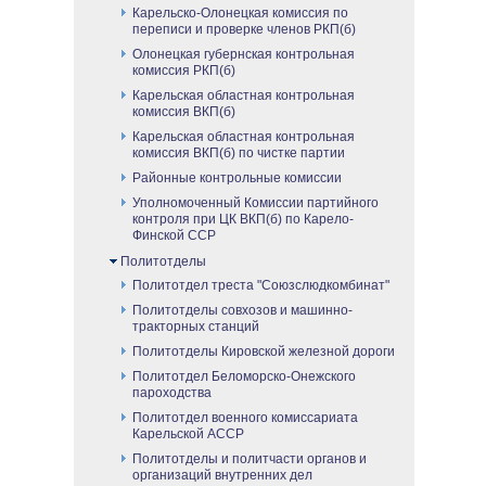
Карельско-Олонецкая комиссия по
переписи и проверке членов РКП(б)
Олонецкая губернская контрольная
комиссия РКП(б)
Карельская областная контрольная
комиссия ВКП(б)
Карельская областная контрольная
комиссия ВКП(б) по чистке партии
Районные контрольные комиссии
Уполномоченный Комиссии партийного
контроля при ЦК ВКП(б) по Карело-
Финской ССР
Политотделы
Политотдел треста "Союзслюдкомбинат"
Политотделы совхозов и машинно-
тракторных станций
Политотделы Кировской железной дороги
Политотдел Беломорско-Онежского
пароходства
Политотдел военного комиссариата
Карельской АССР
Политотделы и политчасти органов и
организаций внутренних дел