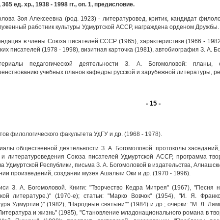
 365 ед. хр., 1938 - 1998 гг., оп. 1, предисловие.
лова Зоя Алексеевна (род. 1923) - литературовед, критик, кандидат филол
луженный работник культуры Удмуртской АССР, награждена орденом Дружбы.
ндация в члены Союза писателей СССР (1965), характеристики (1966 - 198
ких писателей (1978 - 1998), визитная карточка (1981), автобиография З. А. Б
риалы педагогической деятельности З. А. Богомоловой: планы, о
енствованию учебных планов кафедры русской и зарубежной литературы, 
- 15 -
ов филологического факультета УдГУ и др. (1968 - 1978).
алы общественной деятельности З. А. Богомоловой: протоколы заседаний, 
 и литературоведения Союза писателей Удмуртской АССР, программа твор
ва Удмуртской Республики, письма З. А. Богомоловой в издательства, Алнашс
нии произведений, создании музея Ашальчи Оки и др. (1970 - 1996).
си З. А. Богомоловой. Книги: "Творчество Кедра Митрея" (1967), "Песня
кой литературе.)" (1970-е); статьи: "Марко Вовчок" (1954), "И. Я. Франк
ура Удмуртии.)" (1982), "Народные святыни"" (1984) и др.; очерки: "М. Л. Лями
"Литература и жизнь" (1985), "Становление младонационального романа в творч