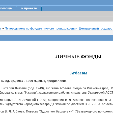
помощь
о проекте
ка
>
Путеводитель по фондам личного происхождения. Центральный государст
ЛИЧНЫЕ ФОНДЫ
Агбаевы
 42 ед. хр., 1967 - 1999 гг., оп. 1, предисловие.
 Виталий Львович (род. 1949), его жена Агбаева Людмила Ивановна (род. 1
Дворца культуры "Ижмаш", заслуженные работники культуры Удмуртской АССР
ография Л. И. Агбаевой (1999); биография В. Л. Агбаева, написанная Л. И
лей Удмуртского народного театра ДК "Ижмаш" с участием В. Л. и Л. И. Агбаевы
си В. Л. Агбаева. Повесть "Зудэм чож берлань уя" ("Безвыходного положения