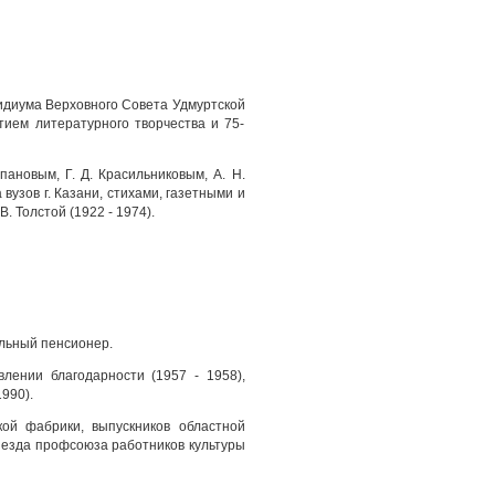
зидиума Верховного Совета Удмуртской
тием литературного творчества и 75-
ановым, Г. Д. Красильниковым, А. Н.
вузов г. Казани, стихами, газетными и
 Толстой (1922 - 1974).
альный пенсионер.
лении благодарности (1957 - 1958),
990).
ой фабрики, выпускников областной
 съезда профсоюза работников культуры