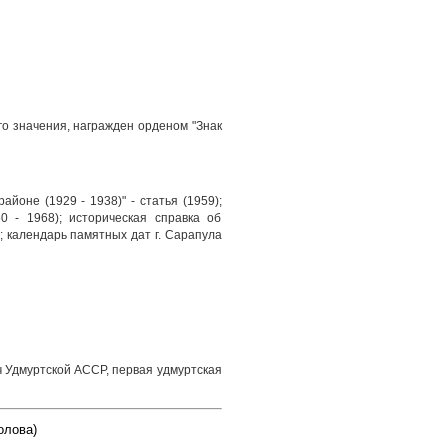
го значения, награжден орденом "Знак
йоне (1929 - 1938)" - статья (1959);
60 - 1968); историческая справка об
; календарь памятных дат г. Сарапула
ч Удмуртской АССР, первая удмуртская
олова)