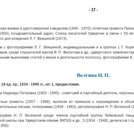
- 17 -
кая книжка и удостоверения к медалям (1946 - 1970), почетная грамота Пре
956), поздравительный адрес Союза писателей Удмуртии в связи с 55-ле
со дня рождения Л. Г. Векшиной (1973).
 с фотографиями Л. Г. Векшиной, индивидуальными и в группах с Г. Кореп
вым, среди слушателей курсов В. П. Филатова и др., удмуртского землячества 
ными вырезками статей о жизни и деятельности поэтессы, фотографиями В. В.
Волгина Н. П.
 18 ед. хр., 1934 - 1990 гг., оп. 1, предисловие.
а Надежда Петровна (1903 - 1995) - советский и партийный деятель, персон
ые грамоты (1957 - 1988), выписки из приказов о награждении и объяв
ительные письма, телеграммы (1958 - 1983), автобиография Н. П. Волгиной (1
рафии Н. П. Волгиной среди членов партийной группы Тейковской ткацк
ой школы при Удмуртском обкоме ВКП(б) и др., 3 (1934 - 1948); делегатов I
956).