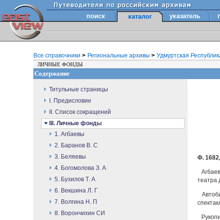
поиск
указатель
каталог
Все справочники
>
Региональные архивы
>
Удмуртская Республи
ЛИЧНЫЕ ФОНДЫ
Содержание
Титульные страницы
I. Предисловие
II. Список сокращений
III. Личные фонды
1. Агбаевы
2. Баранов В. С
3. Беляевы
Ф. 1682,
4. Богомолова З. А
Агбаев
5. Бузилов Т. А
театра 
6. Векшина Л. Г
Автоби
7. Волгина Н. П
спектак
8. Ворончихин СИ
Рукопи