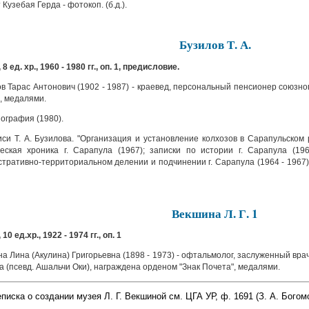
Кузебая Герда - фотокоп. (б.д.).
Бузилов Т. А.
 8 ед. хр., 1960 - 1980 гг., оп. 1, предисловие.
в Тарас Антонович (1902 - 1987) - краевед, персональный пенсионер союзно
, медалями.
ография (1980).
си Т. А. Бузилова. "Организация и установление колхозов в Сарапульском ра
еская хроника г. Сарапула (1967); записки по истории г. Сарапула (19
тративно-территориальном делении и подчинении г. Сарапула (1964 - 1967)
Векшина Л. Г. 1
 10 ед.хр., 1922 - 1974 гг., оп. 1
а Лина (Акулина) Григорьевна (1898 - 1973) - офтальмолог, заслуженный вра
а (псевд. Ашальчи Оки), награждена орденом "Знак Почета", медалями.
иска о создании музея Л. Г. Векшиной см. ЦГА УР, ф. 1691 (З. А. Богом