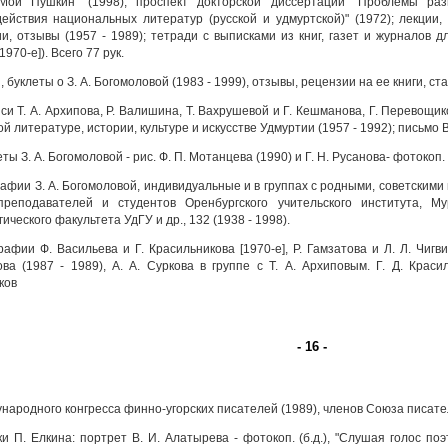
"Мой Пушкин" (1998); проспект докторской диссертации "Проблемы ра
ействия национальных литератур (русской и удмуртской)" (1972); лекции, 
и, отзывы (1957 - 1989); тетради с выписками из книг, газет и журналов 
 1970-е]). Всего 77 рук.
 буклеты о З. А. Богомоловой (1983 - 1999), отзывы, рецензии на ее книги, ста
и Т. А. Архипова, Р. Валишина, Т. Вахрушевой и Г. Кешманова, Г. Перевощико
ой литературе, истории, культуре и искусстве Удмуртии (1957 - 1992); письмо В
ы З. А. Богомоловой - рис. Ф. П. Мотанцева (1990) и Г. Н. Русанова- фотокоп. 
афии З. А. Богомоловой, индивидуальные и в группах с родными, советскими
реподавателей и студентов Оренбургского учительского института, Мур
ического факультета УдГУ и др., 132 (1938 - 1998).
афии Ф. Васильева и Г. Красильникова [1970-е], Р. Гамзатова и Л. Л. Чигви
ва (1987 - 1989), А. А. Суркова в группе с Т. А. Архиповым. Г. Д. Краси
ков
- 16 -
народного конгресса финно-угорских писателей (1989), членов Союза писател
и П. Елкина: портрет В. И. Алатырева - фотокоп. (б.д.), "Слушая голос поэта