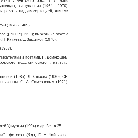
звития удмуртского романа в плане
доклады, выступления (1964 - 1979);
для работы над диссертацией, книгами
тьи (1976 - 1985).
ва ([1960-е]-1990); вырезки из газет о
. П. Катаева Е. Зархиной (1978).
(1987).
 писателями и поэтами, П. Домокошем,
омского педагогического института,
нцевой (1985), Л. Князева (1980), СВ.
льниковым, С. А. Самсоновым (1971):
ей Удмуртии (1994) и др. Всего 25.
" - фотокоп. (б.д.), Ю. А. Чайникова: