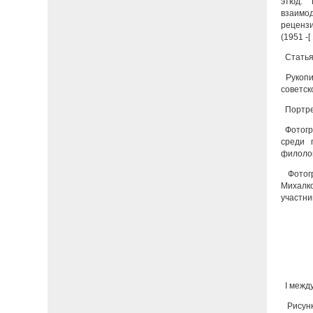
этюд: 
взаимод
рецензи
(1951 -[
Статья,
Рукопис
советск
Портрет
Фотогр
среди п
филолог
Фотогр
Михалко
участни
I между
Рисунк