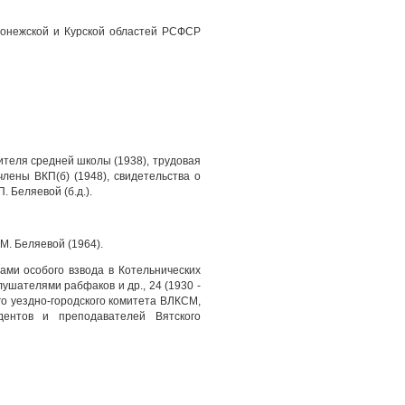
ронежской и Курской областей РСФСР
ителя средней школы (1938), трудовая
члены ВКП(б) (1948), свидетельства о
. Беляевой (б.д.).
М. Беляевой (1964).
ами особого взвода в Котельнических
ушателями рабфаков и др., 24 (1930 -
ого уездно-городского комитета ВЛКСМ,
дентов и преподавателей Вятского