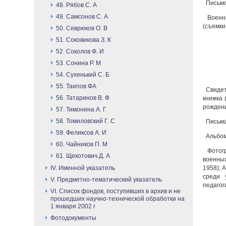
Письмо 
48. Рябов С. А
49. Самсонов С. А
Военны
(съемки 
50. Севрюков О. В
51. Соковикова З. К
52. Соколов Ф. И
53. Сонина Р. М
54. Сухенький С. Б
55. Таипов ФА
Свидет
56. Татаринов В. Ф
книжка 
рождени
57. Тимонина А. Г
58. Томиловский Г. С
Письма,
59. Феликсов А. И
Альбом 
60. Чайников П. М
Фотогр
61. Щекотович Д. А
военных
IV. Именной указатель
1958); 
среди 
V. Предметно-тематический указатель
педагоги
VI. Список фондов, поступивших в архив и не
прошедших научно-технической обработки на
1 января 2002 г
Фотодокументы