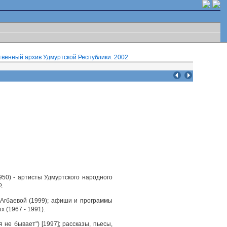
венный архив Удмуртской Республики. 2002
950) - артисты Удмуртского народного
.
. Агбаевой (1999); афиши и программы
х (1967 - 1991).
 не бывает") [1997]; рассказы, пьесы,