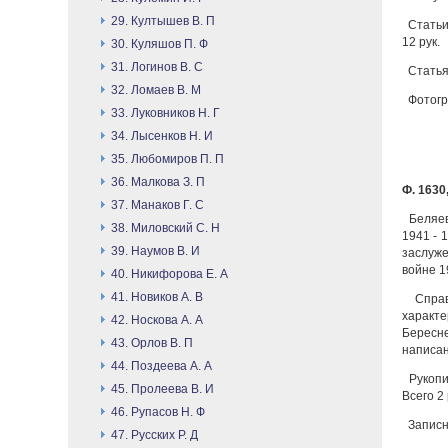
29. Култышев В. П
Статьи 
12 рук.
30. Куляшов П. Ф
31. Логинов В. С
Статья 
32. Ломаев В. М
Фотогра
33. Луковников Н. Г
34. Лысенков Н. И
35. Любомиров П. П
36. Малкова З. П
Ф. 1630,
37. Манаков Г. С
Беляев
38. Миловский С. Н
1941 - 
39. Наумов В. И
заслуже
войне 19
40. Никифорова Е. А
41. Новиков А. В
Справк
характе
42. Носкова А. А
Бересне
43. Орлов В. П
написан
44. Поздеева А. А
Рукопис
45. Пролеева В. И
Всего 2 
46. Рупасов Н. Ф
Записны
47. Русских Р. Д