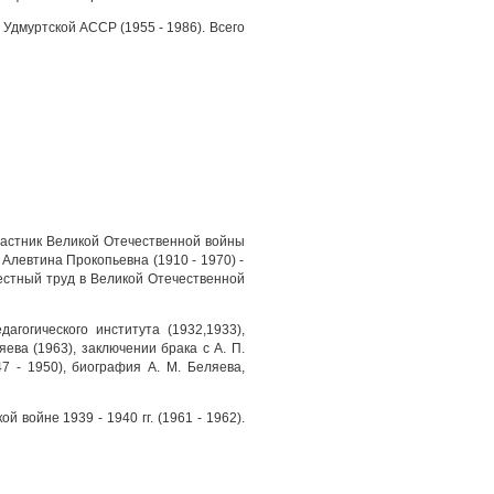
 Удмуртской АССР (1955 - 1986). Всего
частник Великой Отечественной войны
 Алевтина Прокопьевна (1910 - 1970) -
естный труд в Великой Отечественной
агогического института (1932,1933),
яева (1963), заключении брака с А. П.
7 - 1950), биография А. М. Беляева,
 войне 1939 - 1940 гг. (1961 - 1962).