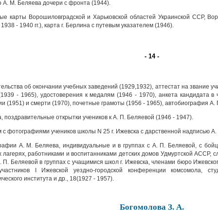
А. М. Беляева дочери с фронта (1944).
е карты Ворошиловградской и Харьковской областей Украинской ССР, Во
1938 - 1940 гг.), карта г. Берлина с путевым указателем (1946).
- 14 -
ельства об окончании учебных заведений (1929,1932), аттестат на звание уч
(1939 - 1965), удостоверения к медалям (1946 - 1970), анкета кандидата в 
и (1951) и смерти (1970), почетные грамоты (1956 - 1965), автобиография А. П
 поздравительные открытки учеников к А. П. Беляевой (1946 - 1947).
с фотографиями учеников школы N 25 г. Ижевска с дарственной надписью А. 
афии А. М. Беляева, индивидуальные и в группах с А. П. Беляевой, с бойц
 лагерях, работниками и воспитанниками детских домов Удмуртской АССР, сл
А. П. Беляевой в группах с учащимися школ г. Ижевска, членами бюро Ижевск
участников I Ижевской уездно-городской конференции комсомола, сту
ческого института и др., 18(1927 - 1957).
Богомолова З. А.