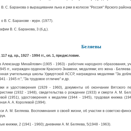
В. С. Баранова о выращивании льна и ржи в колхозе "Россия" Ярского района
о В. С. Баранове - журн. (1977).
фии В. С. Баранова, 3 (б.д.).
Беляевы
 117 ед. хр., 1927 - 1994 гг., оп. 1, предисловие.
 Александр Михайлович (1905 - 1963) - работник народного образования, у
1945 гг., награжден орденом Красного Знамени, медалями; его жена - Беляева
нная учительница школы Удмуртской АССР, награждена медалями "За добл
41 - 1945 гг.", "За трудовое отличие" и др.
и и удостоверения (1929 - 1960), документы об окончании Вятского пед
ристики (1932 - 1948), свидетельства о рождении (1933) и смерти А. М. Бел
вой (1951), удостоверения к медалям (1944 - 1945), трудовая книжка (194
ная А. А. Королевой (1994).
и А. М. Беляева. Воспоминания о своей жизни, об участии в советско-финской
рук.
е книжки, 2 (1941 - 1960); дневники А. М. Беляева, 5(1948 - 1963).