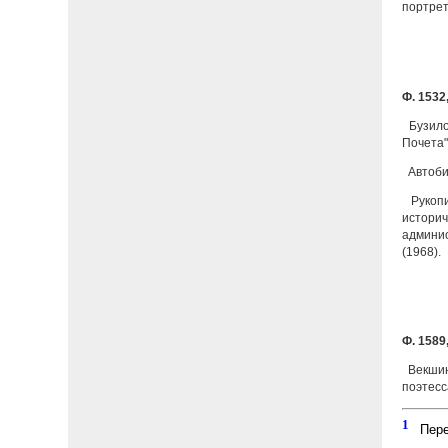
портрет 
Ф. 1532,
Бузило
Почета"
Автоби
Рукопи
историч
админис
(1968).
Ф. 1589,
Векшин
поэтесс
1
Переп