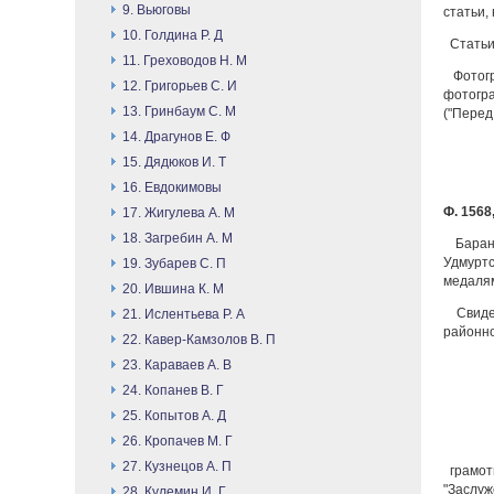
9. Вьюговы
статьи, 
10. Голдина Р. Д
Статьи,
11. Греховодов Н. М
Фотогр
12. Григорьев С. И
фотогра
13. Гринбаум С. М
("Перед 
14. Драгунов Е. Ф
15. Дядюков И. Т
16. Евдокимовы
Ф. 1568,
17. Жигулева А. М
18. Загребин А. М
Барано
Удмуртс
19. Зубарев С. П
медаля
20. Ившина К. М
Свидет
21. Ислентьева Р. А
районно
22. Кавер-Камзолов В. П
23. Караваев А. В
24. Копанев В. Г
25. Копытов А. Д
26. Кропачев М. Г
27. Кузнецов А. П
грамоты
"Заслуж
28. Кулемин И. Г