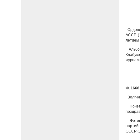
Орденс
АССР (1
летием 
Альбом
Клабуко
журналь
Ф. 1666,
Волгин
Почетн
поздрав
Фотог
партийн
СССР (1