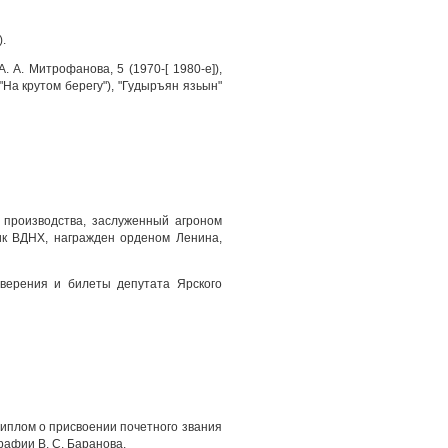
.
. А. Митрофанова, 5 (1970-[ 1980-е]),
"На крутом берегу"), "Гудыръян язьын"
 производства, заслуженный агроном
ник ВДНХ, награжден орденом Ленина,
оверения и билеты депутата Ярского
 диплом о присвоении почетного звания
графии В. С. Баранова.