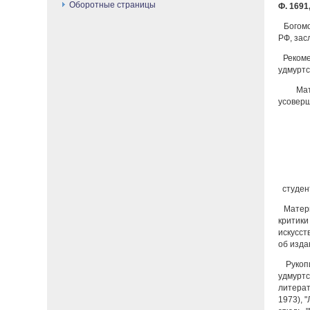
Оборотные страницы
Ф. 1691,
Богомо
РФ, зас
Рекоме
удмуртс
Мате
усоверш
студент
Матери
критики
искусст
об изда
Рукопи
удмуртс
литерат
1973), 