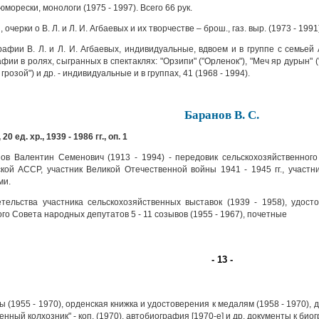
юморески, монологи (1975 - 1997). Всего 66 рук.
 очерки о В. Л. и Л. И. Агбаевых и их творчестве – брош., газ. выр. (1973 - 1991)
афии В. Л. и Л. И. Агбаевых, индивидуальные, вдвоем и в группе с семьей А
фии в ролях, сыгранных в спектаклях: "Орзипи" ("Орленок"), "Меч яр дурын" (
грозой") и др. - индивидуальные и в группах, 41 (1968 - 1994).
Баранов В. С.
 20 ед. хр., 1939 - 1986 гг., оп. 1
в Валентин Семенович (1913 - 1994) - передовик сельскохозяйственного
кой АССР, участник Великой Отечественной войны 1941 - 1945 гг., участ
ми.
ельства участника сельскохозяйственных выставок (1939 - 1958), удост
го Совета народных депутатов 5 - 11 созывов (1955 - 1967), почетные
- 13 -
 (1955 - 1970), орденская книжка и удостоверения к медалям (1958 - 1970),
енный колхозник" - коп. (1970), автобиография [1970-е] и др. документы к био