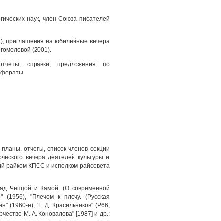
огических наук, член Союза писателей
2), приглашения на юбилейные вечера
огомоловой (2001).
тчеты, справки, предложения по
рефераты
планы, отчеты, список членов секции
ческого вечера деятелей культуры и
кий райком КПСС и исполком райсовета
 над Чепцой и Камой. (О современной
о" (1956), "Плечом к плечу. (Русская
н" (1960-е), "Г. Д. Красильников" (Р66,
естве М. А. Коновалова" [1987] и др.;