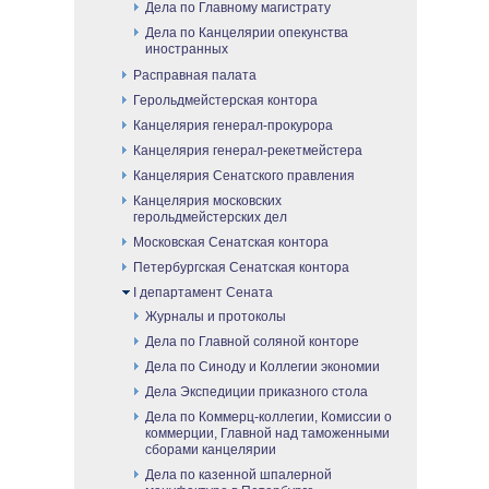
Дела по Главному магистрату
Дела по Канцелярии опекунства
иностранных
Расправная палата
Герольдмейстерская контора
Канцелярия генерал-прокурора
Канцелярия генерал-рекетмейстера
Канцелярия Сенатского правления
Канцелярия московских
герольдмейстерских дел
Московская Сенатская контора
Петербургская Сенатская контора
I департамент Сената
Журналы и протоколы
Дела по Главной соляной конторе
Дела по Синоду и Коллегии экономии
Дела Экспедиции приказного стола
Дела по Коммерц-коллегии, Комиссии о
коммерции, Главной над таможенными
сборами канцелярии
Дела по казенной шпалерной