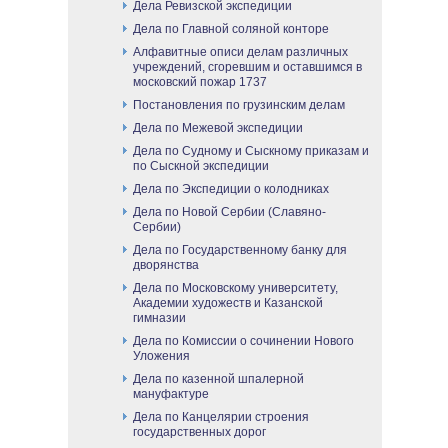
Дела Ревизской экспедиции
Дела по Главной соляной конторе
Алфавитные описи делам различных
учреждений, сгоревшим и оставшимся в
московский пожар 1737
Постановления по грузинским делам
Дела по Межевой экспедиции
Дела по Судному и Сыскному приказам и
по Сыскной экспедиции
Дела по Экспедиции о колодниках
Дела по Новой Сербии (Славяно-
Сербии)
Дела по Государственному банку для
дворянства
Дела по Московскому университету,
Академии художеств и Казанской
гимназии
Дела по Комиссии о сочинении Нового
Уложения
Дела по казенной шпалерной
мануфактуре
Дела по Канцелярии строения
государственных дорог