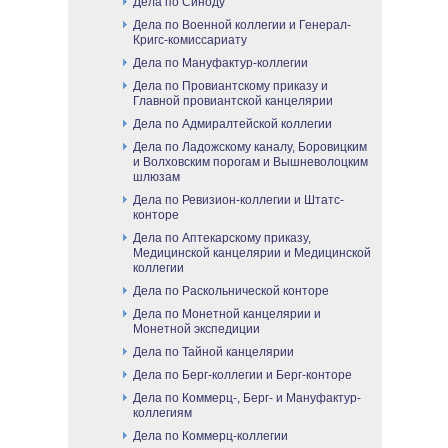
Дела по Синоду
Дела по Военной коллегии и Генерал-
Кригс-комиссариату
Дела по Мануфактур-коллегии
Дела по Провиантскому приказу и
Главной провиантской канцелярии
Дела по Адмиралтейской коллегии
Дела по Ладожскому каналу, Боровицким
и Волховским порогам и Вышневолоцким
шлюзам
Дела по Ревизион-коллегии и Штатс-
конторе
Дела по Аптекарскому приказу,
Медицинской канцелярии и Медицинской
коллегии
Дела по Раскольнической конторе
Дела по Монетной канцелярии и
Монетной экспедиции
Дела по Тайной канцелярии
Дела по Берг-коллегии и Берг-конторе
Дела по Коммерц-, Берг- и Мануфактур-
коллегиям
Дела по Коммерц-коллегии