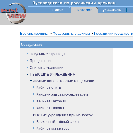
поиск
указатель
каталог
Все справочники
>
Федеральные архивы
>
Российский государст
Содержание
Титульные страницы
Предисловие
Список сокращений
I. ВЫСШИЕ УЧРЕЖДЕНИЯ
Личные императорские канцелярии
Кабинет е. и. в
Канцелярии статс-секретарей
Кабинет Петра III
Кабинет Павла I
Высшие учреждения при монархах
Верховный тайный совет
Кабинет министров