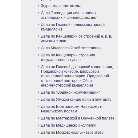
Журналы и протоколы
Дела Экспедиции лифляндских,
эстляндских и финляндских дел
Дела по Главной полицмейстерской
канцелярии
Дела по Канцелярии от строений е. и. в.
домов и садов
Дела Малороссийской экспедиции
Дела по Канцелярии строения
государственных дорог
Дела по Главной дворцовой канцелярии,
Придворной конторе, Дворцовой
конюшенной канцелярии, Придворной
конюшенной конторе и Обер-
егермейстерской канцелярии
Дела по "Водяной коммуникации"
Дела по Ямской канцелярии и почтамту
Дела по Балтийскому, Нарвскому и
Ревельскому портам
Дела по Мастерской и Оружейной палате
Дела по Медицинской коллегии
Дела по Московскому университету