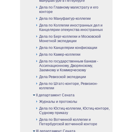
мануфактуре в Петербурге
Дела по Главному магистрату и его
конторе
Дела по Мануфактур-коллегии
Дела по Коллегии иностранных дел и
Канцелярии опекунства иностранных
Дела по Берг-коллегии и Московской
Монетной экспедиции
Дела по Канцелярии конфискации
Дела по Камер-коллегии
Дела по государственным банкам -
Ассигнационному, Дворянскому,
Заемному и Коммерческому
Дела Ревизской экспедиции
Дела по Штатс-конторе, Ревизион-
коллегии
II департамент Сената
Журналы и протоколы
Дела по Юстиц-коллегии, Юстиц-конторе,
Судному приказу
Дела по Вотчинной коллегии и
Петербургской вотчинной конторе
III департамент Сената