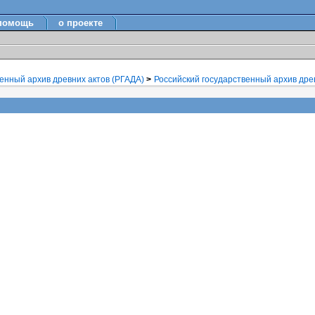
помощь
о проекте
венный архив древних актов (РГАДА)
>
Российский государственный архив древ