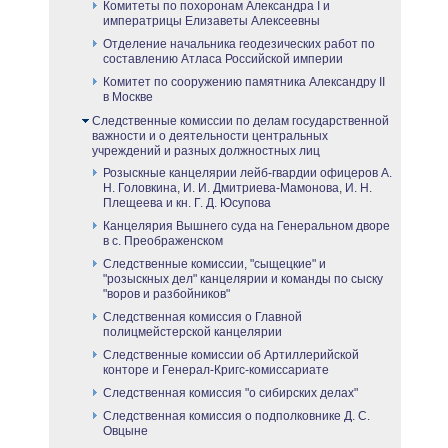
Комитеты по похоронам Александра I и
императрицы Елизаветы Алексеевны
Отделение начальника геодезических работ по
составлению Атласа Российской империи
Комитет по сооружению памятника Александру II
в Москве
Следственные комиссии по делам государственной
важности и о деятельности центральных
учреждений и разных должностных лиц
Розыскные канцелярии лейб-гвардии офицеров А.
Н. Головкина, И. И. Дмитриева-Мамонова, И. Н.
Плещеева и кн. Г. Д. Юсупова
Канцелярия Вышнего суда на Генеральном дворе
в с. Преображенском
Следственные комиссии, "сыщецкие" и
"розыскных дел" канцелярии и команды по сыску
"воров и разбойников"
Следственная комиссия о Главной
полицмейстерской канцелярии
Следственные комиссии об Артиллерийской
конторе и Генерал-Кригс-комиссариате
Следственная комиссия "о сибирских делах"
Следственная комиссия о подполковнике Д. С.
Овцыне