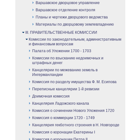
Варшавское дворцовое управление
Варшавское отделение контроля
Планы и чертежи дворцового ведомства
Материалы по дворцовому землевладению
III. ПРАВИТЕЛЬСТВЕННЫЕ КОМИССИИ
Комиссии по законодательным, административным
и финансовым вопросам
Палата об Уложении 1700 - 1703
Комиссии по взысканию недоимочных и
штрафных денег
Канцелярии по межеванию земель в
Ингерманландии
Комиссия по разделу имущества Ф. М. Есипова
Переписные канцелярии 1-й ревизии
Доимочная комиссия
Канцелярия Ладожского канала
Комиссия о сочинении Нового Уложения 1720
Комиссия о коммерции 1720 - 1749
Канцелярия гекботного строения в Н. Новгороде
Комиссия о коронации Екатерины I
Комиссия о коронации Петра II