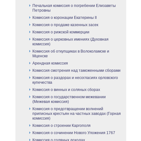
Печальная комиссия о погребении Елизаветы
Петровны
Комиссия о коронации Екатерины II
Комиссия о продаже казенных засек
Комиссия о рижской коммерции
Комиссия о церковных имениях (Духовная
комиссия)
Комиссия об откупщиках в Волоколамске и
Мценске
Арендная комиссия
Комиссия смотрения над таможенными сборами
Комиссия о раздорах и несогласиях орловского
купечества
Комиссия о винных и соляных сборах
Комиссия о государственном межевании
(Межевая комиссия)
Комиссия о предотвращении волнений
приписных крестьян на частных заводах (Горная
комиссия)
Комиссия о строении Каргополя
Комиссия о сочинении Нового Уложения 1767
Комиссия о соляных доходах