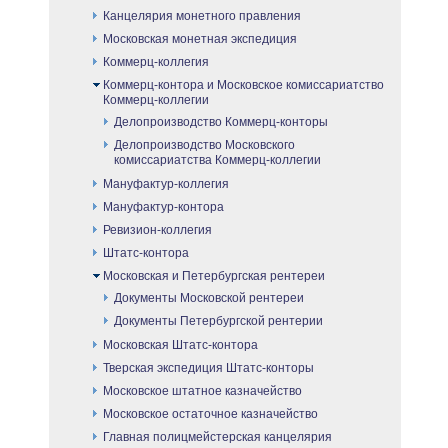
Канцелярия монетного правления
Московская монетная экспедиция
Коммерц-коллегия
Коммерц-контора и Московское комиссариатство
Коммерц-коллегии
Делопроизводство Коммерц-конторы
Делопроизводство Московского
комиссариатства Коммерц-коллегии
Мануфактур-коллегия
Мануфактур-контора
Ревизион-коллегия
Штатс-контора
Московская и Петербургская рентереи
Документы Московской рентереи
Документы Петербургской рентерии
Московская Штатс-контора
Тверская экспедиция Штатс-конторы
Московское штатное казначейство
Московское остаточное казначейство
Главная полицмейстерская канцелярия