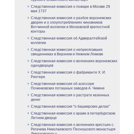
Следственная комиссия о пожаре в Москве 29
мая 1737
Следственная комиссия о разбое воронежских
дворян и о злоупотреблениях чиновников
Вотчинной коллегии и Московской крепостной
конторы
Следственная комиссия об Адмиралтейской
коллегии
Следственная комиссия о неприсягавших
священниках в Верхнем и Нижнем Ломове
Следственная комиссия о волнениях воронежских
однодворцев
Следственная комиссия о фабриканте Х. И.
Рихтере
Следственная комиссия об асессоре
Починковских поташных заводов А. Чикине
Следственная комиссия о растрате казенных
денег
Следственная комиссия "о башкирских делах"
Следственная комиссия о краже в петербургском
Летнем дворце
Следственная комиссия о волнениях крестьян с.
Рогачева Николаевского Песношского монастыря
Дмитровского у