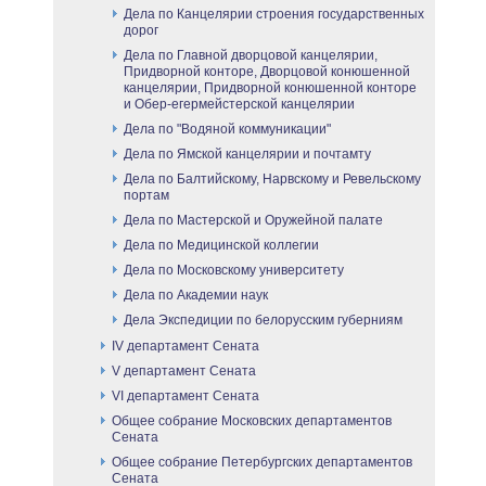
Дела по Канцелярии строения государственных
дорог
Дела по Главной дворцовой канцелярии,
Придворной конторе, Дворцовой конюшенной
канцелярии, Придворной конюшенной конторе
и Обер-егермейстерской канцелярии
Дела по "Водяной коммуникации"
Дела по Ямской канцелярии и почтамту
Дела по Балтийскому, Нарвскому и Ревельскому
портам
Дела по Мастерской и Оружейной палате
Дела по Медицинской коллегии
Дела по Московскому университету
Дела по Академии наук
Дела Экспедиции по белорусским губерниям
IV департамент Сената
V департамент Сената
VI департамент Сената
Общее собрание Московских департаментов
Сената
Общее собрание Петербургских департаментов
Сената