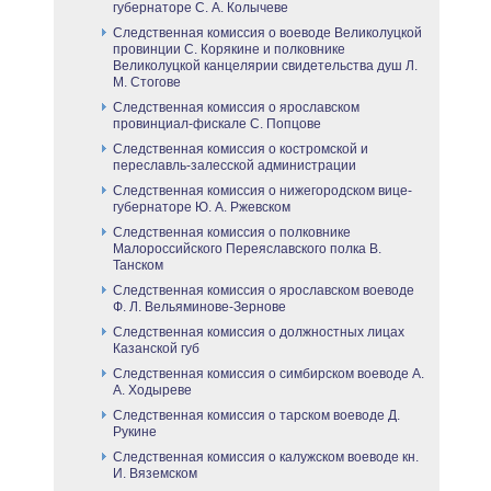
губернаторе С. А. Колычеве
Следственная комиссия о воеводе Великолуцкой
провинции С. Корякине и полковнике
Великолуцкой канцелярии свидетельства душ Л.
М. Стогове
Следственная комиссия о ярославском
провинциал-фискале С. Попцове
Следственная комиссия о костромской и
переславль-залесской администрации
Следственная комиссия о нижегородском вице-
губернаторе Ю. А. Ржевском
Следственная комиссия о полковнике
Малороссийского Переяславского полка В.
Танском
Следственная комиссия о ярославском воеводе
Ф. Л. Вельяминове-Зернове
Следственная комиссия о должностных лицах
Казанской губ
Следственная комиссия о симбирском воеводе А.
А. Ходыреве
Следственная комиссия о тарском воеводе Д.
Рукине
Следственная комиссия о калужском воеводе кн.
И. Вяземском