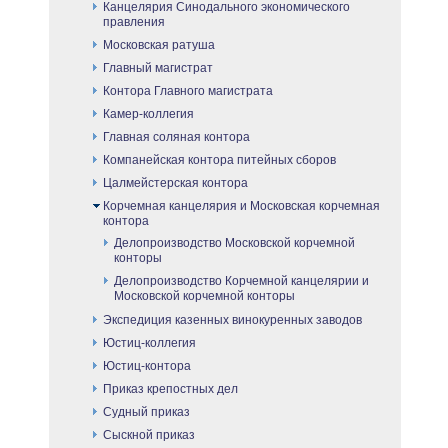
Канцелярия Синодального экономического
правления
Московская ратуша
Главный магистрат
Контора Главного магистрата
Камер-коллегия
Главная соляная контора
Компанейская контора питейных сборов
Цалмейстерская контора
Корчемная канцелярия и Московская корчемная
контора
Делопроизводство Московской корчемной
конторы
Делопроизводство Корчемной канцелярии и
Московской корчемной конторы
Экспедиция казенных винокуренных заводов
Юстиц-коллегия
Юстиц-контора
Приказ крепостных дел
Судный приказ
Сыскной приказ