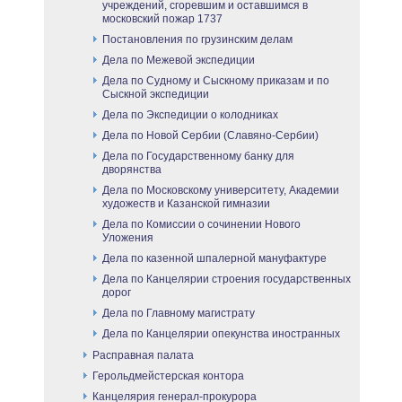
учреждений, сгоревшим и оставшимся в
московский пожар 1737
Постановления по грузинским делам
Дела по Межевой экспедиции
Дела по Судному и Сыскному приказам и по
Сыскной экспедиции
Дела по Экспедиции о колодниках
Дела по Новой Сербии (Славяно-Сербии)
Дела по Государственному банку для
дворянства
Дела по Московскому университету, Академии
художеств и Казанской гимназии
Дела по Комиссии о сочинении Нового
Уложения
Дела по казенной шпалерной мануфактуре
Дела по Канцелярии строения государственных
дорог
Дела по Главному магистрату
Дела по Канцелярии опекунства иностранных
Расправная палата
Герольдмейстерская контора
Канцелярия генерал-прокурора