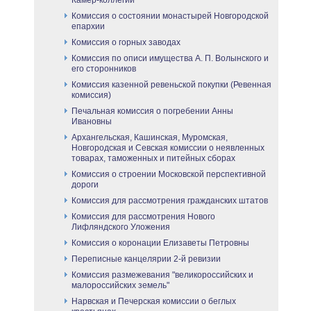
Камер-коллегии"
Комиссия о состоянии монастырей Новгородской
епархии
Комиссия о горных заводах
Комиссия по описи имущества А. П. Волынского и
его сторонников
Комиссия казенной ревеньской покупки (Ревенная
комиссия)
Печальная комиссия о погребении Анны
Ивановны
Архангельская, Кашинская, Муромская,
Новгородская и Севская комиссии о неявленных
товарах, таможенных и питейных сборах
Комиссия о строении Московской перспективной
дороги
Комиссия для рассмотрения гражданских штатов
Комиссия для рассмотрения Нового
Лифляндского Уложения
Комиссия о коронации Елизаветы Петровны
Переписные канцелярии 2-й ревизии
Комиссия размежевания "великороссийских и
малороссийских земель"
Нарвская и Печерская комиссии о беглых