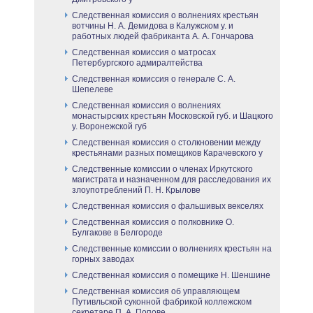
Следственная комиссия о волнениях крестьян
вотчины Н. А. Демидова в Калужском у. и
работных людей фабриканта А. А. Гончарова
Следственная комиссия о матросах
Петербургского адмиралтейства
Следственная комиссия о генерале С. А.
Шепелеве
Следственная комиссия о волнениях
монастырских крестьян Московской губ. и Шацкого
у. Воронежской губ
Следственная комиссия о столкновении между
крестьянами разных помещиков Карачевского у
Следственные комиссии о членах Иркутского
магистрата и назначенном для расследования их
злоупотреблений П. Н. Крылове
Следственная комиссия о фальшивых векселях
Следственная комиссия о полковнике О.
Булгакове в Белгороде
Следственные комиссии о волнениях крестьян на
горных заводах
Следственная комиссия о помещике Н. Шеншине
Следственная комиссия об управляющем
Путивльской суконной фабрикой коллежском
секретаре П. А. Попове