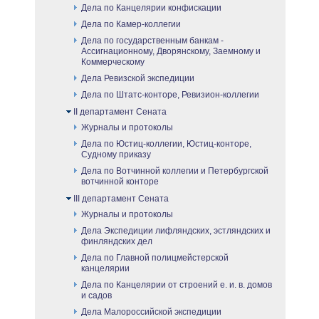
Дела по Канцелярии конфискации
Дела по Камер-коллегии
Дела по государственным банкам -
Ассигнационному, Дворянскому, Заемному и
Коммерческому
Дела Ревизской экспедиции
Дела по Штатс-конторе, Ревизион-коллегии
II департамент Сената
Журналы и протоколы
Дела по Юстиц-коллегии, Юстиц-конторе,
Судному приказу
Дела по Вотчинной коллегии и Петербургской
вотчинной конторе
III департамент Сената
Журналы и протоколы
Дела Экспедиции лифляндских, эстляндских и
финляндских дел
Дела по Главной полицмейстерской
канцелярии
Дела по Канцелярии от строений е. и. в. домов
и садов
Дела Малороссийской экспедиции