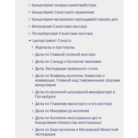
Канцелярия генерал-рекетмейстера
Канцелярия Сенатского правления
Канцелярия московских герольдмейстерских дел
Московская Сенатская контора
Петербургская Сенатская контора
I департамент Сената
Журналы и протоколы
Дела по Главной соляной конторе
Дела по Синоду и Коллегии экономии
Дела Экспедиции приказного стола
Дела по Коммерц-коллегии, Комиссии о
коммерции, Главной над таможенными сборами
канцелярии
Дела по казенной шпалерной мануфактуре в
Петербурге
Дела по Главному магистрату и его конторе
Дела по Мануфактур-коллегии
Дела по Коллегии иностранных дел и
Канцелярии опекунства иностранных
Дела по Берг-коллегии и Московской Монетной
экспедиции