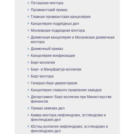
Поташная контора
Провиантский приказ
Главная провиантская канцелярия
Канцелярия подрядных дел
Московская подрядная контора
Доимочная канцелярия и Московская доимочная
контора
Доимочный приказ
Канцелярия конфискации
Берг-коллегия
Берг- и Мануфактур-коллегии
Берг-контора
Генерал-берг-директориум
Канцелярия главного правления заводов
Департамент Берг-коллегии при Министерстве
финансов
Приказ земских дел
Камер-контора лифляндских, эстляндских и
финляндских дел
Юстиц-коллегия лифляндских, эстляндских и
финляндских дел