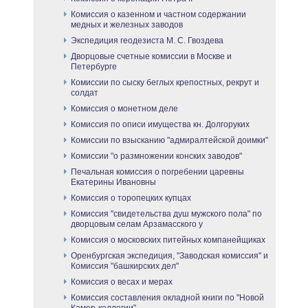
Комиссия о казенном и частном содержании
медных и железных заводов
Экспедиция геодезиста М. С. Гвоздева
Дворцовые счетные комиссии в Москве и
Петербурге
Комиссии по сыску беглых крепостных, рекрут и
солдат
Комиссия о монетном деле
Комиссия по описи имущества кн. Долгоруких
Комиссии по взысканию "адмиралтейской доимки"
Комиссии "о размножении конских заводов"
Печальная комиссия о погребении царевны
Екатерины Ивановны
Комиссия о торопецких купцах
Комиссия "свидетельства душ мужского пола" по
дворцовым селам Арзамасского у
Комиссия о московских питейных компанейщиках
Оренбургская экспедиция, "Заводская комиссия" и
Комиссия "башкирских дел"
Комиссия о весах и мерах
Комиссия составления окладной книги по "Новой