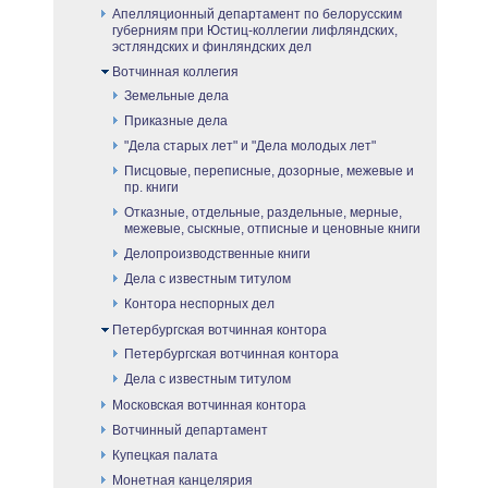
Апелляционный департамент по белорусским
губерниям при Юстиц-коллегии лифляндских,
эстляндских и финляндских дел
Вотчинная коллегия
Земельные дела
Приказные дела
"Дела старых лет" и "Дела молодых лет"
Писцовые, переписные, дозорные, межевые и
пр. книги
Отказные, отдельные, раздельные, мерные,
межевые, сыскные, отписные и ценовные книги
Делопроизводственные книги
Дела с известным титулом
Контора неспорных дел
Петербургская вотчинная контора
Петербургская вотчинная контора
Дела с известным титулом
Московская вотчинная контора
Вотчинный департамент
Купецкая палата
Монетная канцелярия