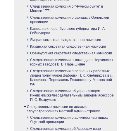
Следственная комиссия о "Чумном бунте" в
Москве 1771
Следственная комиссия о скопцах в Орловской
провинции
Канцелярия оренбургского губернатора И. А.
Рейнсдорпа
Яицкая секретная следственная комиссия
Казанская секретная следственная комиссия
Оренбургская секретная следственная комиссия
Следственная комиссия о командире Нерчинских
горных заводов В. В. Нарышкине
Следственная комиссия о волнениях работных
людей полотняной фабрики П. К. Хлебникова в с.
Клепикове Переславль-Рязанского у. Московской
губ
Следственная комиссия об управляющем
Ижевским железоделательным заводом асессоре
П. С. Безрукове
Следственные комиссии по делам о
злоупотреблениях местной администрации
Следственная комиссия о должностных лицах
Якутской провинции
Следственная комиссия об Азовском вице-