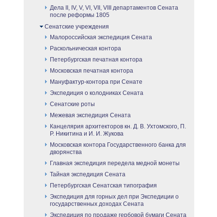
Дела II, IV, V, VI, VII, VIII департаментов Сената
после реформы 1805
Сенатские учреждения
Малороссийская экспедиция Сената
Раскольническая контора
Петербургская печатная контора
Московская печатная контора
Мануфактур-контора при Сенате
Экспедиция о колодниках Сената
Сенатские роты
Межевая экспедиция Сената
Канцелярия архитекторов кн. Д. В. Ухтомского, П.
Р. Никитина и И. И. Жукова
Московская контора Государственного банка для
дворянства
Главная экспедиция передела медной монеты
Тайная экспедиция Сената
Петербургская Сенатская типография
Экспедиция для горных дел при Экспедиции о
государственных доходах Сената
Экспедиция по продаже гербовой бумаги Сената