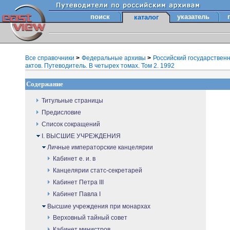
поиск
указатель
каталог
Все справочники
>
Федеральные архивы
>
Российский государствен
актов. Путеводитель. В четырех томах. Том 2. 1992
Содержание
Титульные страницы
Предисловие
Список сокращений
I. ВЫСШИЕ УЧРЕЖДЕНИЯ
Личные императорские канцелярии
Кабинет е. и. в
Канцелярии статс-секретарей
Кабинет Петра III
Кабинет Павла I
Высшие учреждения при монархах
Верховный тайный совет
Кабинет министров