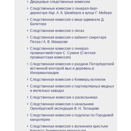
Дворцовые следственные комиссии
Следственные комиссии о генерал-берг-
директоре бар. А. К. Шемберге и купце Г. Мейере
Следственная комиссия о вице-адмирале Д.
Билетере
Следственная комиссия о лесах
Следственная комиссия о кабинет-секретаре
Петра I А. В. Макарове
Следственная комиссия о генерал-
провиантмейстере С. Сукине (Счетная
провиантская комиссия)
Следственная комиссия о раздаче Петербургской
вотчинной конторой мыз и деревень в
Ингерманландии
Следственная комиссия о Коммерц-коллегии
Следственная комиссия о партикулярных медных
и железных заводах
Следственные комиссии о раскольниках
Следственная комиссия о начальнике
Оренбургской экспедиции В. Н. Татищеве
Следственная комиссия о подлогах по Городовой
канцелярии
Следственная комиссия о волнениях крестьян
Курского Знаменского монастыря