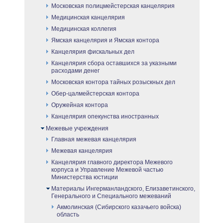
Московская полицмейстерская канцелярия
Медицинская канцелярия
Медицинская коллегия
Ямская канцелярия и Ямская контора
Канцелярия фискальных дел
Канцелярия сбора оставшихся за указными
расходами денег
Московская контора тайных розыскных дел
Обер-цалмейстерская контора
Оружейная контора
Канцелярия опекунства иностранных
Межевые учреждения
Главная межевая канцелярия
Межевая канцелярия
Канцелярия главного директора Межевого
корпуса и Управление Межевой частью
Министерства юстиции
Материалы Ингерманландского, Елизаветинского,
Генерального и Специального межеваний
Акмолинская (Сибирского казачьего войска)
область