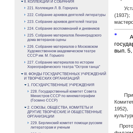
II. КОЛЛЕКЦИИ И СОБРАНИЯ
Уста
221. Коллекция Л. В. Горнунга
(1937)
222. Собрание архивов деятелей литературы
мастерс
223. Собрание архивов деятелей театра
224. Собрание воспоминаний и дневников
*
225. Собрание материалов Ленинградского
Анн
дома ветеранов сцены
госуда
226. Собрание материалов о Московском
вып. 5,
Художественном академическом театре
СССР им. М. Горького
227. Собрание материалов по истории
Хореографического театра "Остров танца"
III. ФОНДЫ ГОСУДАРСТВЕННЫХ УЧРЕЖДЕНИЙ
И ТВОРЧЕСКИХ ОРГАНИЗАЦИЙ
1. ГОСУДАРСТВЕННЫЕ УЧРЕЖДЕНИЯ
228. Государственный комитет Совета
Прик
Министров СССР по кинематографии
(Госкино СССР)
Комите
2. СОЮЗЫ, ОБЩЕСТВА, КОМИТЕТЫ И
1952),
ДРУГИЕ ТВОРЧЕСКИЕ И ОБЩЕСТВЕННЫЕ
культур
ОРГАНИЗАЦИИ
229. Берлинский комитет помощи русским
Проток
литераторам и ученым
филарм