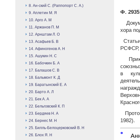
8. Ан-ский С. (Раппопорт С. А.)
Ф. 2935;
9. Аплетин М. Я
10. Арго А. М
Докум
11. Аржанов П. М
хора по
12. Арнштам Л. О
Статьи
13. Асафьев Б. В
РСФСР, 
14. Афиногенов А. Н
15. Ашукин Н. С
Прик
16. Бабочкин Б. А
союзных
17. Балашов С. В
в кул
18. Бальмонт К. Д
деятел
19. Баратынский Е. А
награж
20. Барто А. Л
Верхов
21. Бек А. А
Красног
22. Бельговский К. П
Проток
23. Бердяев Н. А
1982).
24. Бернес М. Н
25. Билль-Белоцерковский В. Н
*
Анно
26. Блох Я. Н