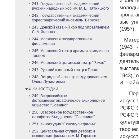
и фести
241. Государственный академический
молоды
русский народный хор им. М. Е. Пятницкого
пропаг
242. Государственный академический
хореографический ансамбль "Березка"
выступл
243. Донской казачий хор под управлением
(1957).
С. А. Жарова
244. Московская государственная
Матер
филармония
(1943 
245. Московский театр драмы и комедии на
филарм
Таганке
деятель
246. Московский цыганский театр "Ромэн"
выставк
247. Русский камерный театр в Праге
1943), 
248. Эстрадный оркестр под управлением
Олега Лундстрема
И. Чайко
4. КИНОСТУДИИ
Пере
249. Всероссийское
искусс
фотокинематографическое акционерное
общество "Совкино"
РСФСР,
250. Всесоюзное государственное
РСФСР
кинофотообъединение "Союзкино"
культ
251. Киностудия "Союзмультфильм"
творч
252. Центральная студия детских и
искусст
юношеских фильмов им. М. Горького