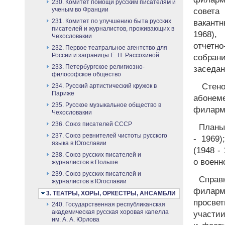
230. Комитет помощи русским писателям и
ученым во Франции
совета
231. Комитет по улучшению быта русских
вакант
писателей и журналистов, проживающих в
1968),
Чехословакии
отчетн
232. Первое театральное агентство для
России и заграницы Е. Н. Рассохиной
собран
233. Петербургское религиозно-
заседан
философское общество
Стено
234. Русский артистический кружок в
Париже
абонем
235. Русское музыкальное общество в
филармо
Чехословакии
236. Союз писателей СССР
Планы 
237. Союз ревнителей чистоты русского
- 1969
языка в Югославии
(1948 -
238. Союз русских писателей и
о военн
журналистов в Польше
239. Союз русских писателей и
Справк
журналистов в Югославии
филар
3. ТЕАТРЫ, ХОРЫ, ОРКЕСТРЫ, АНСАМБЛИ
просвет
240. Государственная республиканская
академическая русская хоровая капелла
участии
им. А. А. Юрлова