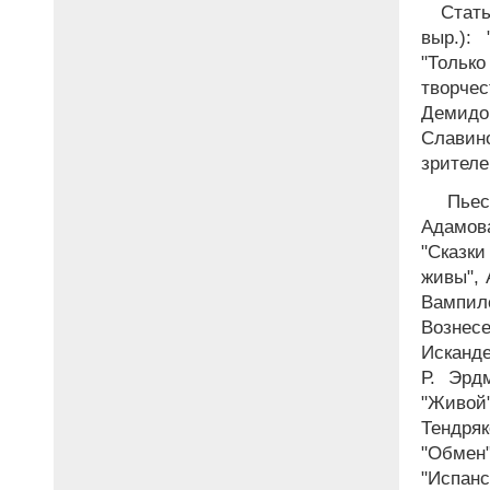
Стать
выр.): 
"Тольк
творче
Демидо
Славин
зрителе
Пьесы
Адамов
"Сказк
живы", 
Вампи
Вознесе
Исканде
Р. Эрд
"Живой
Тендря
"Обмен"
"Испанс