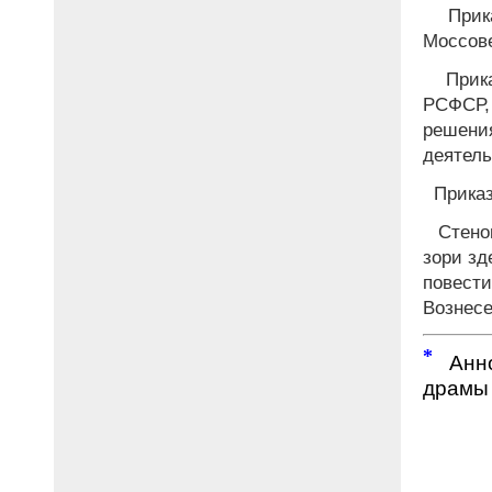
Прика
Моссове
Прика
РСФСР,
решен
деятель
Приказ
Стеног
зори зд
повести
Вознесе
*
Анно
драмы и