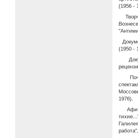
(1956 - 
Творч
Вознес
"Антими
Докуме
(1950 - 
Доку
рецензи
Поче
спекта
Моссов
1976).
Афиш
тихие.
Галиле
работа",