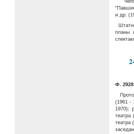
чело
"Павшие
и др. (1
Штатны
планы 
спектак
2
Ф. 2928;
Проток
(1961 -
1970); 
театра 
театра 
заседан