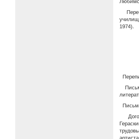
Любимов
Переп
училища
1974).
Перепи
Письм
литерат
Письма
Дого
Гераски
трудов
артиста