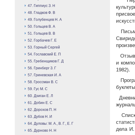
Пере
47. Гиппиус З. Н
культу
48. Гладков Ф. В
присво
49. Голубенцев Н. А
искусст
50. Гольцев В. А
Письма
51. Гольцев В. В
Свирид
52. Горбачев Г. Е
произве
53. Горный Сергей
54. Гославский Е. П
Отзывы
55. Гребенщиков Г. Д
и компо
56. Гринберг З. Г
1982).
57. Гриневская И. А
Програ
58. Гроссман В. С
буклеты
59. Гус М. С
60. Дзиган Е. Л
Дневни
61. Добин Е. С
журналы
62. Дорохов П. Н
Списк
63. Дубов Н. И
статист
64. Дуловы: М. А., В. Г., Е. Г
дела И.
65. Дурново Н. Н