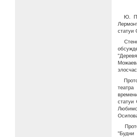
Ю. П.
Лермон
статуи 
Стено
обсужд
"Дерев
Можаев
злосчас
Прото
театра
времен
статуи 
Любимо
Осипова
Прото
"Будни