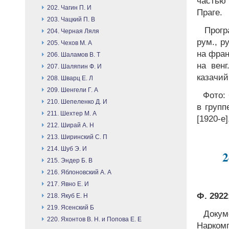
частью 
202. Чагин П. И
Праге.
203. Чацкий П. В
Програ
204. Черная Ляля
рум., р
205. Чехов М. А
на фран
206. Шаламов В. Т
на венг
207. Шаляпин Ф. И
казачий
208. Шварц Е. Л
209. Шенгели Г. А
Фото: 
210. Шепеленко Д. И
в групп
211. Шехтер М. А
[1920-е]
212. Ширай А. Н
213. Ширинский С. П
214. Шуб Э. И
2
215. Эндер Б. В
216. Яблоновский А. А
217. Явно Е. И
Ф. 2922;
218. Якуб Е. Н
219. Ясенский Б
Докуме
220. Яхонтов В. Н. и Попова Е. Е
Наркомп