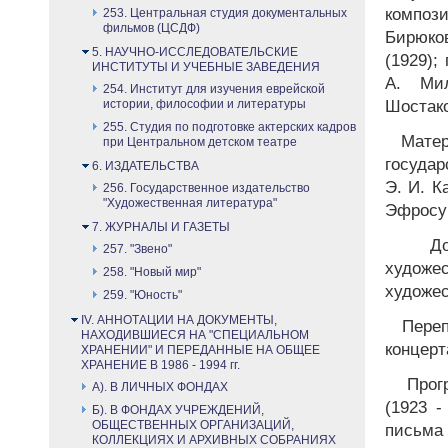
компо
253. Центральная студия документальных
фильмов (ЦСДФ)
Бирюков
5. НАУЧНО-ИССЛЕДОВАТЕЛЬСКИЕ
(1929);
ИНСТИТУТЫ И УЧЕБНЫЕ ЗАВЕДЕНИЯ
А. Ми
254. Институт для изучения еврейской
истории, философии и литературы
Шостако
255. Студия по подготовке актерских кадров
Матер
при Центральном детском театре
госуда
6. ИЗДАТЕЛЬСТВА
Э. И. К
256. Государственное издательство
"Художественная литература"
Эфросу 
7. ЖУРНАЛЫ И ГАЗЕТЫ
Док
257. "Звено"
худож
258. "Новый мир"
художес
259. "Юность"
IV. АННОТАЦИИ НА ДОКУМЕНТЫ,
Переп
НАХОДИВШИЕСЯ НА "СПЕЦИАЛЬНОМ
концерт
ХРАНЕНИИ" И ПЕРЕДАННЫЕ НА ОБЩЕЕ
ХРАНЕНИЕ В 1986 - 1994 гг.
Прогр
А). В ЛИЧНЫХ ФОНДАХ
(1923 -
Б). В ФОНДАХ УЧРЕЖДЕНИЙ,
ОБЩЕСТВЕННЫХ ОРГАНИЗАЦИЙ,
письма 
КОЛЛЕКЦИЯХ И АРХИВНЫХ СОБРАНИЯХ