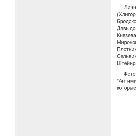
Личны
(Хлигор
Бродск
Давыдов
Князев
Мироно
Плотник
Сельви
Штейнра
Фото 
"Антими
которые