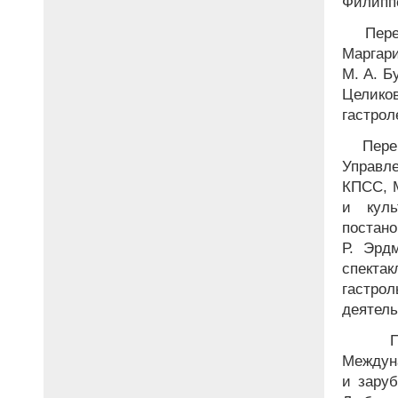
Филиппе
Пере
Маргар
М. А. Б
Целико
гастроле
Пере
Управл
КПСС, 
и кул
постано
Р. Эрд
спекта
гастро
деятель
Пи
Междуна
и зару