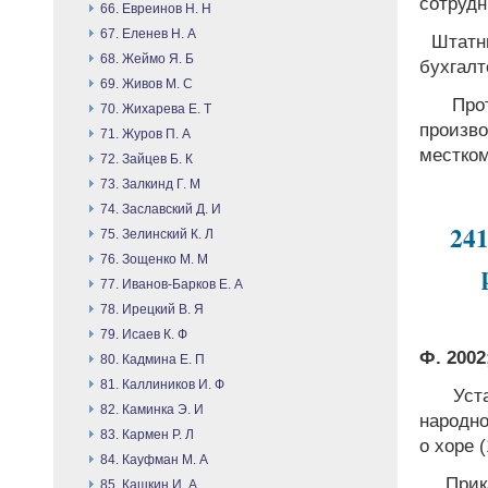
сотрудн
66. Евреинов Н. Н
67. Еленев Н. А
Штатны
68. Жеймо Я. Б
бухгалт
69. Живов М. С
Прот
70. Жихарева Е. Т
произ
71. Журов П. А
местком
72. Зайцев Б. К
73. Залкинд Г. М
74. Заславский Д. И
241
75. Зелинский К. Л
76. Зощенко М. М
77. Иванов-Барков Е. А
78. Ирецкий В. Я
79. Исаев К. Ф
Ф. 2002;
80. Кадмина Е. П
81. Каллиников И. Ф
Уста
82. Каминка Э. И
народно
83. Кармен Р. Л
о хоре (
84. Кауфман М. А
Прика
85. Кашкин И. А