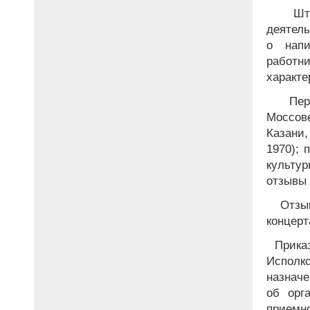
Шта
деятель
о напи
работ
характе
Пере
Моссове
Казани,
1970); 
культур
отзывы 
Отзыв
концерт
Приказ
Исполко
назначе
об орг
приемн