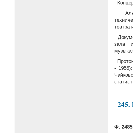
Концер
Альб
техниче
театра 
Докуме
зала и
музыкал
Проток
- 1955)
Чайковс
статист
245.
Ф. 2485;