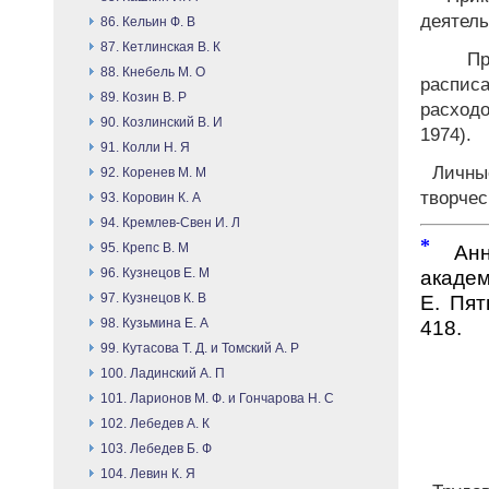
деятель
86. Кельин Ф. В
87. Кетлинская В. К
Про
88. Кнебель М. О
распис
89. Козин В. Р
расходо
90. Козлинский В. И
1974).
91. Колли Н. Я
Личные
92. Коренев М. М
творчес
93. Коровин К. А
94. Кремлев-Свен И. Л
*
95. Крепс В. М
Анно
96. Кузнецов Е. М
академ
97. Кузнецов К. В
Е. Пят
98. Кузьмина Е. А
418.
99. Кутасова Т. Д. и Томский А. Р
100. Ладинский А. П
101. Ларионов М. Ф. и Гончарова Н. С
102. Лебедев А. К
103. Лебедев Б. Ф
104. Левин К. Я