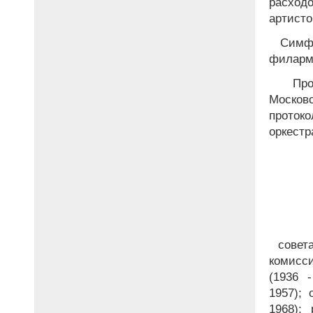
расходо
артисто
Симфо
филарм
Прое
Москов
проток
оркестр
совета
комисси
(1936 
1957); 
1968);