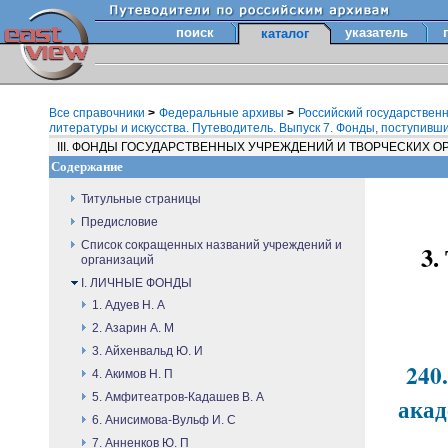
поиск
указатель
каталог
Все справочники
>
Федеральные архивы
>
Российский государствен
литературы и искусства. Путеводитель. Выпуск 7. Фонды, поступившие
III. ФОНДЫ ГОСУДАРСТВЕННЫХ УЧРЕЖДЕНИЙ И ТВОРЧЕСКИХ 
Содержание
Титульные страницы
Предисловие
Список сокращенных названий учреждений и
3
организаций
I. ЛИЧНЫЕ ФОНДЫ
1. Адуев Н. А
2. Азарин А. М
3. Айхенвальд Ю. И
240
4. Акимов Н. П
5. Амфитеатров-Кадашев В. А
акад
6. Анисимова-Вульф И. С
7. Анненков Ю. П