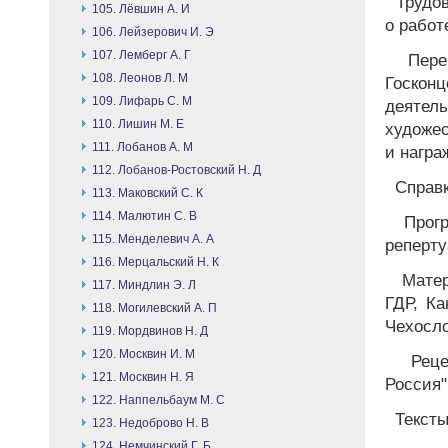
Трудов
105. Лёвшин А. И
о работ
106. Лейзерович И. Э
107. Лемберг А. Г
Пере
108. Леонов Л. М
Госкон
109. Лифарь С. М
деятел
110. Лишин М. Е
художес
111. Лобанов А. М
и награ
112. Лобанов-Ростовский Н. Д
Справк
113. Маковский С. К
114. Малютин С. В
Прогр
115. Менделевич А. А
реперту
116. Мерцальский Н. К
Матер
117. Миндлин Э. Л
ГДР, К
118. Могилевский А. П
Чехосло
119. Мордвинов Н. Д
120. Москвин И. М
Рецен
121. Москвин Н. Я
Россия"
122. Наппельбаум М. С
Тексты 
123. Недоброво Н. В
124. Немчинский Г. Б