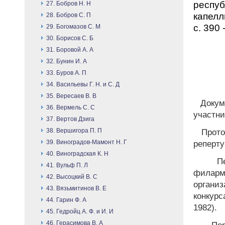
респуб
27. Бобров Н. Н
капелл
28. Бобров С. П
с. 390 
29. Богомазов С. М
30. Борисов С. Б
31. Боровой А. А
32. Бунин И. А
33. Буров А. П
34. Васильевы Г. Н. и С. Д
35. Вересаев В. В
Докуме
36. Вермель С. С
участни
37. Вертов Дзига
38. Вершигора П. П
Проток
39. Виноградов-Мамонт Н. Г
реперту
40. Виноградская К. Н
Пер
41. Вульф П. Л
филарм
42. Высоцкий В. С
органи
43. Вязьмитинов В. Е
конкурс
44. Гарин Ф. А
1982).
45. Гедройц А. Ф. и И. И
46. Герасимова В. А