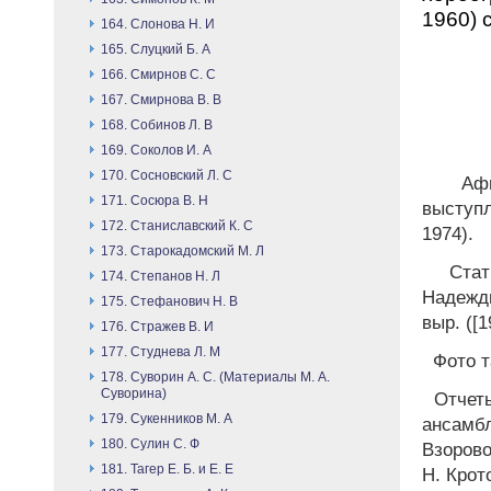
1960) с
164. Слонова Н. И
165. Слуцкий Б. А
166. Смирнов С. С
167. Смирнова В. В
168. Собинов Л. В
169. Соколов И. А
170. Сосновский Л. С
Афиш
171. Сосюра В. Н
выступ
172. Станиславский К. С
1974).
173. Старокадомский М. Л
Стать
174. Степанов Н. Л
Надежди
175. Стефанович Н. В
выр. ([1
176. Стражев В. И
177. Студнева Л. М
Фото т
178. Суворин А. С. (Материалы М. А.
Суворина)
Отчеты
179. Сукенников М. А
ансамб
180. Сулин С. Ф
Взорово
181. Тагер Е. Б. и Е. Е
Н. Крот