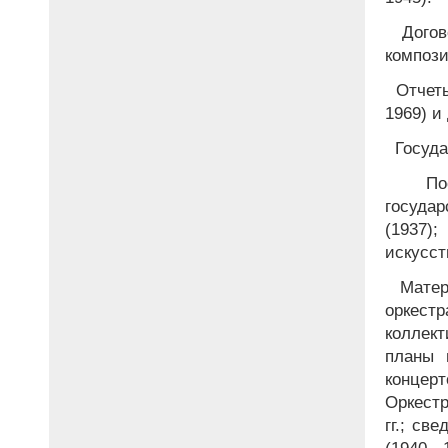
Догов
компози
Отчеты
1969) и
Госуда
Пос
госуда
(1937)
искусст
Матери
оркест
коллект
планы 
концер
Оркестр
гг.; св