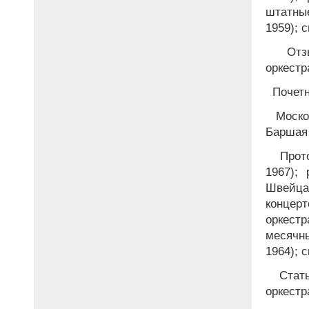
штатные
1959); 
Отзы
оркестра
Почетн
Москов
Баршая
Прото
1967);
Швейца
концер
оркест
месячн
1964); 
Стать
оркестр