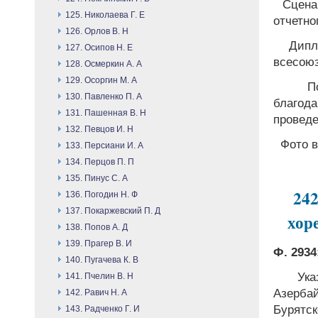
Сценар
125. Николаева Г. Е
отчетно
126. Орлов В. Н
Дипло
127. Осипов Н. Е
всесоюз
128. Осмеркин А. А
129. Осоргин М. А
Поч
130. Павленко П. А
благод
131. Пашенная В. Н
проведе
132. Певцов И. Н
Фото в
133. Персиани И. А
134. Перцов П. П
135. Пинус С. А
242
136. Погодин Н. Ф
137. Покаржевский П. Д
хор
138. Попов А. Д
139. Прагер В. И
Ф. 2934;
140. Пугачева К. В
Указ
141. Пчелин В. Н
Азербай
142. Равич Н. А
Бурятс
143. Радченко Г. И