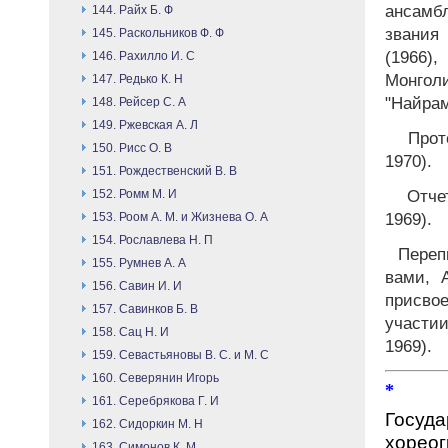
ансамб
144. Райх Б. Ф
звания
145. Раскольников Ф. Ф
(1966)
146. Рахилло И. С
Монго
147. Редько К. Н
"Найрам
148. Рейсер С. А
149. Ржевская А. Л
Прото
150. Рисс О. В
1970).
151. Рождественский В. В
Отчет
152. Ромм М. И
1969).
153. Роом А. М. и Жизнева О. А
154. Рославлева Н. П
Перепи
155. Румнев А. А
вами, 
156. Савин И. И
присво
157. Савинков Б. В
участии
158. Сац Н. И
1969).
159. Севастьяновы В. С. и М. С
160. Северянин Игорь
*
Ан
161. Серебрякова Г. И
Госу
162. Сидоркин М. Н
хореог
163. Симонов К. М