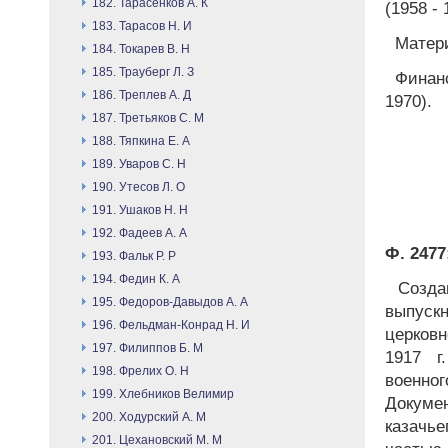
182. Тарасенков А. К
(1958 - 
183. Тарасов Н. И
Матери
184. Токарев В. Н
185. Трауберг Л. З
Финанс
186. Треплев А. Д
1970).
187. Третьяков С. М
188. Тяпкина Е. А
189. Уваров С. Н
190. Утесов Л. О
191. Ушаков Н. Н
192. Фадеев А. А
Ф. 2477;
193. Фальк Р. Р
194. Федин К. А
Создан
195. Федоров-Давыдов А. А
выпуск
196. Фельдман-Конрад Н. И
церков
197. Филиппов Б. М
1917 г
198. Фрелих О. Н
военно
199. Хлебников Велимир
Докуме
200. Ходурский А. М
казачь
201. Цехановский М. М