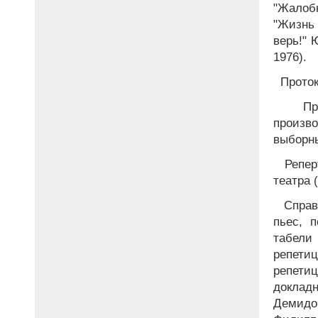
"Жалоб
"Жизнь
верь!" 
1976).
Проток
Про
произв
выборны
Реперт
театра (
Справк
пьес, 
табели
репети
репети
докладн
Демидо