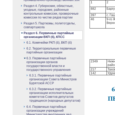
промышленно-производственных зон
1
2
Раздел 4. Губернские, областные,
882
Баргу
уездные, городские, районные
контрольные комиссии, проверочные
397
с. Га
комиссии по чистке рядов партии
46
9-го 
Верхн
Раздел 5. Парткомы, политотделы,
совпартшкола
Раздел 6. Первичные партийные
организации ВКП (б), КПСС
6.1. Комячейки РКП (б), ВКП (б)
6.2. Территориальные первичные
партийные организации
6.3. Первичные партийные
2349
Нижн
организации органов
райо
государственной власти и
217
Тахо
государственного управления
142
Удун
6.3.1. Первичные партийные
организации Совета Министров
Бурятской АССР
6.3.2. Первичные партийные
организации исполнительных
П
комитетов Советов депутатов
трудящихся (народных депутатов)
6.4. Первичные партийные
организации учреждений
Министерства внутренних дел