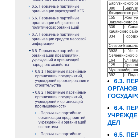
Баргузинского р
6.5. Первичные партийные
880
Баргузи
организации учреждений КГБ
Джидинского ра
155
Желтур
6.6. Первичные партийные
Закаменского р
организации общественно-
339
с. Сана
политических организаций
Кабанского рай
6.7. Первичные партийные
834
Городск
организации средств массовой
информации
Северо-Байкаль
6.8. Первичные партийные
3938
с. Уоян
организации предприятий,
Селенгинского 
учреждений и организаций
164
ул. На
народного хозяйства
125
Оронго
Мухоршибирског
6.8.1. Первичные партийные
392
с. Подл
организации предприятий,
6.3. П
учреждений проектирования и
строительства
ОРГАНО
6.8.2. Первичные партийные
ГОСУДАР
организации предприятий,
учреждений и организаций
промышленности
6.4. П
- Первичные партийные
УЧРЕЖД
организации предприятий,
ДЕЛ
учреждений и организаций
энергетики
6.5. П
- Первичные партийные