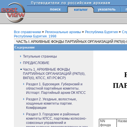
поиск
указатель
каталог
Все справочники
>
Региональные архивы
>
Республика Бурятия
>
Сп
Республики Бурятия. 1998
ЧАСТЬ I. АРХИВНЫЕ ФОНДЫ ПАРТИЙНЫХ ОРГАНИЗАЦИЙ РКП(б)-В
Содержание
Титульные страницы
ПРЕДИСЛОВИЕ
Часть 1. АРХИВНЫЕ ФОНДЫ
ПАРТИЙНЫХ ОРГАНИЗАЦИЙ (РКП(б),
ВКП(б), КПСС, КП РСФСР)
ПА
Раздел 1. Бурсекция. Губернский и
областной партийные комитеты.
Истпарт. Партийный архив ОК КПСС
Раздел 2. Уездные, волостные,
хощунные комитеты партии.
Комфракции
Раздел 3. Городские и районные
комитеты КПСС, парткомы колхозно-
NN
Назв
совхозных управлений и
фонда