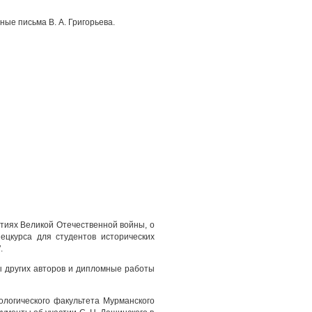
ые письма В. А. Григорьева.
ытиях Великой Отечественной войны, о
пецкурса для студентов исторических
.
ы других авторов и дипломные работы
логического факультета Мурманского