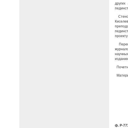
других
пединст
Стеног
Киселе
препод
пединст
проекту 
Переп
журнало
научных
издании
Почетны
Материа
ф. Р-773