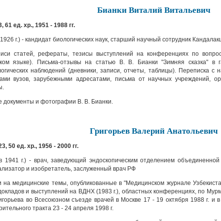
Бианки Виталий Витальевич
, 61 ед. хр., 1951 - 1988 гг.
 1926 г.) - кандидат биологических наук, старший научный сотрудник Кандала
иси статей, рефераты, тезисы выступлений на конференциях по вопрос
ком языке). Письма-отзывы на статью В. В. Бианки "Зимняя сказка" в г
огических наблюдений (дневники, записи, отчеты, таблицы). Переписка с 
тами вузов, зарубежными адресатами, письма от научных учреждений, о
ы.
 документы и фотографии В. В. Бианки.
Григорьев Валерий Анатольевич
3, 50 ед. хр., 1956 - 2000 гг.
в 1941 г.) - врач, заведующий эндоскопическим отделением объединенной
лизатор и изобретатель, заслуженный врач РФ
 на медицинские темы, опубликованные в "Медицинском журнале Узбекиста
докладов и выступлений на ВДНХ (1983 г.), областных конференциях, по Мур
ригорьева во Всесоюзном съезде врачей в Москве 17 - 19 октября 1988 г. и
ительного тракта 23 - 24 апреля 1998 г.