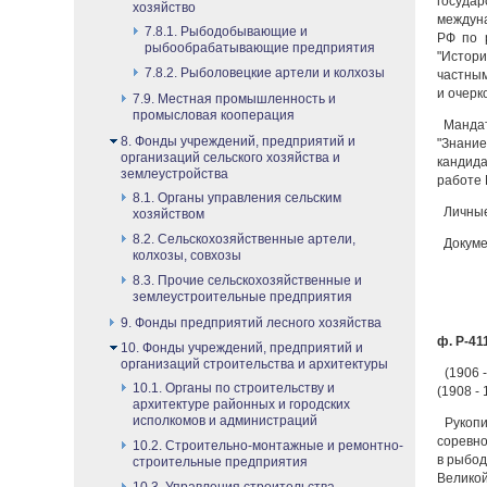
государ
хозяйство
междуна
7.8.1. Рыбодобывающие и
РФ по 
рыбообрабатывающие предприятия
"Истори
7.8.2. Рыболовецкие артели и колхозы
частным
и очерк
7.9. Местная промышленность и
промысловая кооперация
Мандат
8. Фонды учреждений, предприятий и
"Знание
организаций сельского хозяйства и
кандида
землеустройства
работе 
8.1. Органы управления сельским
Личные 
хозяйством
8.2. Сельскохозяйственные артели,
Докумен
колхозы, совхозы
8.3. Прочие сельскохозяйственные и
землеустроительные предприятия
9. Фонды предприятий лесного хозяйства
ф. Р-411
10. Фонды учреждений, предприятий и
организаций строительства и архитектуры
(1906 
10.1. Органы по строительству и
(1908 -
архитектуре районных и городских
исполкомов и администраций
Рукопи
соревно
10.2. Строительно-монтажные и ремонтно-
в рыбод
строительные предприятия
Великой