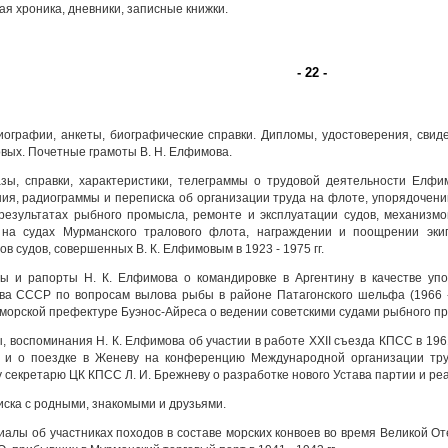
я хроника, дневники, записные книжки.
- 22 -
ографии, анкеты, биографические справки. Дипломы, удостоверения, свид
ых. Почетные грамоты В. Н. Елфимова.
ы, справки, характеристики, телеграммы о трудовой деятельности Елфи
ия, радиограммы и переписка об организации труда на флоте, упорядочени
результатах рыбного промысла, ремонте и эксплуатации судов, механизмо
 на судах Мурманского тралового флота, награждении и поощрении эки
ов судов, совершенных В. К. Елфимовым в 1923 - 1975 гг.
 и рапорты Н. К. Елфимова о командировке в Аргентину в качестве уп
ва СССР по вопросам вылова рыбы в районе Патагонского шельфа (1966 - 1
морской префектуре Буэнос-Айреса о ведении советскими судами рыбного пром
 воспоминания Н. К. Елфимова об участии в работе XXII съезда КПСС в 1961
 и о поездке в Женеву на конференцию Международной организации труд
 секретарю ЦК КПСС Л. И. Брежневу о разработке нового Устава партии и реаб
ска с родными, знакомыми и друзьями.
алы об участниках походов в составе морских конвоев во время Великой От