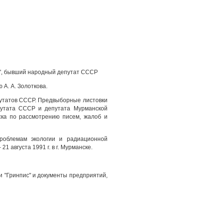
от", бывший народный депутат СССР
А. А. Золоткова.
путатов СССР. Предвыборные листовки
епутата СССР и депутата Мурманской
ска по рассмотрению писем, жалоб и
роблемам экологии и радиационной
 августа 1991 г. в г. Мурманске.
и "Гринпис" и документы предприятий,