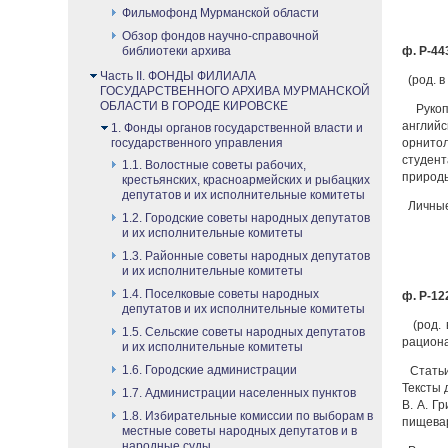
Фильмофонд Мурманской области
Обзор фондов научно-справочной
библиотеки архива
ф. Р-443
Часть II. ФОНДЫ ФИЛИАЛА
(род. в
ГОСУДАРСТВЕННОГО АРХИВА МУРМАНСКОЙ
ОБЛАСТИ В ГОРОДЕ КИРОВСКЕ
Рукоп
английс
1. Фонды органов государственной власти и
государственного управления
орнитол
студен
1.1. Волостные советы рабочих,
природ
крестьянских, красноармейских и рыбацких
депутатов и их исполнительные комитеты
Личные
1.2. Городские советы народных депутатов
и их исполнительные комитеты
1.3. Районные советы народных депутатов
и их исполнительные комитеты
1.4. Поселковые советы народных
ф. Р-122
депутатов и их исполнительные комитеты
(род. 
1.5. Сельские советы народных депутатов
рациона
и их исполнительные комитеты
1.6. Городские администрации
Статьи
Тексты 
1.7. Администрации населенных пунктов
В. А. Г
1.8. Избирательные комиссии по выборам в
пищевар
местные советы народных депутатов и в
народные суды