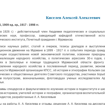
Киселев Алексей Алексеевич
, 1909 ед. хр., 1917 - 1998 гг.
в 1926 г.) - действительный член Академии педагогических и социальны
ческих наук, профессор, заведующий кафедрой отечественной истор
ического института, Почетный гражданин г. Мурманска
иси научных работ, статей и очерков, тезисы докладов и выступлени
ионном движении на Мурмане в 1899 - 1917 гг. о событиях периода граж
енции осуществлении новой экономической политики, освоении природны
иализации народного хозяйства, о политических агрессиях 30-х годов, 
иях в Заполярье и помощи трудящихся Мурманской области фронту
овлении народного хозяйства в послевоенный период, развитии, эконом
ности Мурманской организации КПСС, об истории и этнографии Кольских са
ических и общественных деятелях Советского государства, участниках борь
м полуострове, военачальниках, флотоводцах ученых исследователях Ар
ья.
ммы спецкурсов и факультативов по изучению истории в пединституте и шк
ов-историков, учителей истории и географии, организаторов воспитательно
ндистов, разработанные А. А. Киселевым
 на работы А. А. Киселева и отзывы, рецензии А. А. Киселева на диссерта