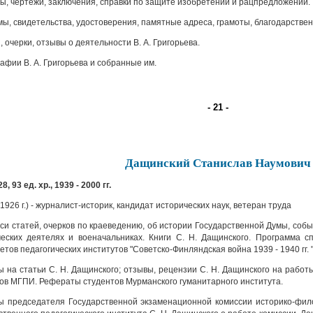
ы, чертежи, заключения, справки по защите изобретений и рацпредложений.
, свидетельства, удостоверения, памятные адреса, грамоты, благодарственн
 очерки, отзывы о деятельности В. А. Григорьева.
фии В. А. Григорьева и собранные им.
- 21 -
Дащинский Станислав Наумович
8, 93 ед. хр., 1939 - 2000 гг.
 1926 г.) - журналист-историк, кандидат исторических наук, ветеран труда
си статей, очерков по краеведению, об истории Государственной Думы, соб
еских деятелях и военачальниках. Книги С. Н. Дащинского. Программа с
етов педагогических институтов "Советско-Финляндская война 1939 - 1940 гг. "
 на статьи С. Н. Дащинского; отзывы, рецензии С. Н. Дащинского на работ
ов МГПИ. Рефераты студентов Мурманского гуманитарного института.
 председателя Государственной экзаменационной комиссии историко-фило