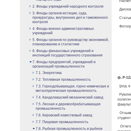
Расчет
2. Фонды учреждений народного контроля
Дипломы
3. Фонды органов юстиции, суда,
прокуратуры, внутренних дел и таможенного
Статьи,
контроля
Фотогра
4. Фонды военно-административных
учреждений
5. Фонды органов по руководству экономикой,
планированию и статистике
6. Фонды финансовых учреждений и
инспекций государственного страхования
7. Фонды предприятий, учреждений и
организаций промышленности
7.1. Энергетика
ф. Р-122
7.2. Топливная промышленность
(род. в
7.3. Горнодобывающая, горно-химическая и
металлургическая промышленность
Рукопи
7.4. Кандалакшский механический завод
политич
7.5. Лесная и деревообрабатывающая
факульт
промышленность
Отзывы
7.6. Кировский известковый завод
студент
7.7. Пищевая промышленность
Отчеты
7.8. Рыбная промышленность и рыбное