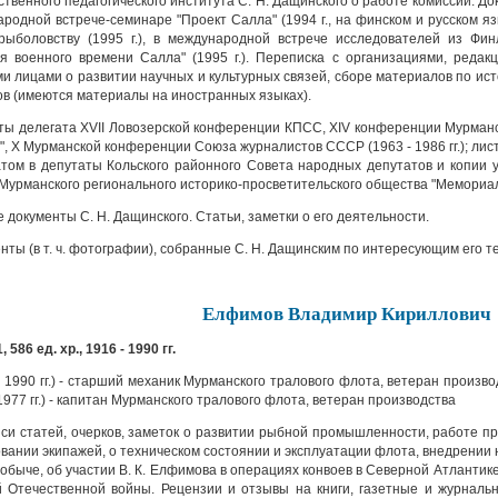
ственного педагогического института С. Н. Дащинского о работе комиссии. До
родной встрече-семинаре "Проект Салла" (1994 г., на финском и русском яз
рыболовству (1995 г.), в международной встрече исследователей из Фи
я военного времени Салла" (1995 г.). Переписка с организациями, редакц
и лицами о развитии научных и культурных связей, сборе материалов по исто
ов (имеются материалы на иностранных языках).
ы делегата XVII Ловозерской конференции КПСС, XIV конференции Мурманс
", X Мурманской конференции Союза журналистов СССР (1963 - 1986 гг.); лис
том в депутаты Кольского районного Совета народных депутатов и копии 
Мурманского регионального историко-просветительского общества "Мемориал" 
документы С. Н. Дащинского. Статьи, заметки о его деятельности.
ты (в т. ч. фотографии), собранные С. Н. Дащинским по интересующим его т
Елфимов Владимир Кириллович
, 586 ед. хр., 1916 - 1990 гг.
- 1990 гг.) - старший механик Мурманского тралового флота, ветеран произ
 1977 гг.) - капитан Мурманского тралового флота, ветеран производства
си статей, очерков, заметок о развитии рыбной промышленности, работе п
вании экипажей, о техническом состоянии и эксплуатации флота, внедрении 
обыче, об участии В. К. Елфимова в операциях конвоев в Северной Атлантик
 Отечественной войны. Рецензии и отзывы на книги, газетные и журналь