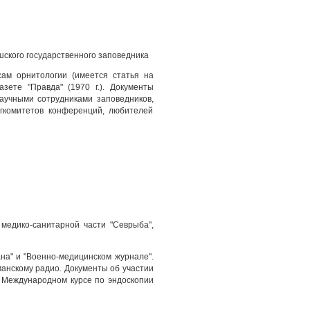
кшского государственного заповедника
ам орнитологии (имеется статья на
азете "Правда" (1970 г.). Документы
научными сотрудниками заповедников,
ргкомитетов конференций, любителей
 медико-санитарной части "Севрыба",
на" и "Военно-медицинском журнале".
манскому радио. Документы об участии
 в Международном курсе по эндоскопии