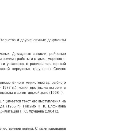
етельства и другие личные документы
мовых. Докладные записки, рейсовые
и режима работы и отдыха моряков, о
в и установок, о рационализаторской
пажей передовых траулеров. Список
олномоченного министерства рыбного
977 гг.); копия протокола встречи в
ысла в аргентинской зоне (1968 г.).
 г. (имеется текст его выступления на
а (1965 г.). Письмо Н. К. Елфимова
илитации Н. С. Хрущева (1964 г.).
ечественной войны. Списки караванов