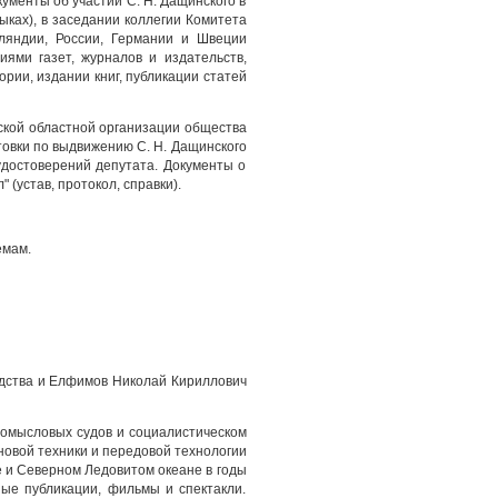
кументы об участии С. Н. Дащинского в
ыках), в заседании коллегии Комитета
нляндии, России, Германии и Швеции
иями газет, журналов и издательств,
рии, издании книг, публикации статей
кой областной организации общества
товки по выдвижению С. Н. Дащинского
удостоверений депутата. Документы о
(устав, протокол, справки).
емам.
водства и Елфимов Николай Кириллович
ромысловых судов и социалистическом
новой техники и передовой технологии
е и Северном Ледовитом океане в годы
ные публикации, фильмы и спектакли.