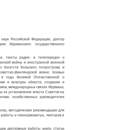
х наук Российской Федерации, доктор
ии Мурманского государственного
и, тексты радио- и телепередач о
данской войны и иностранной военной
х богатств Кольского полуострова и
советско-финляндской воине, боевых
 в годы Великой Отечественной о
ики и культуры области, создании и
амов, международных связях Мурмана,
бы за установление власти Советов на
ктики, хозяйственных руководителях
олах, методические рекомендации для
й работы и пионервожатых, лекторов и
ции дипломные работы, книги, статьи