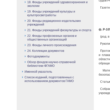
судов P
18. Фонды учреждений здравоохранения и
экологии
Газетн
19. Фонды учреждений культуры и
культпросветработы
20. Фонды редакционно-издательских
учреждений
ф. Р-105
21. Фонды учреждений физкультуры и спорта
22. Фонды профсоюзных органов и
(род. 
общественных организаций
Рукопис
23. Фонды личного происхождения
24. Коллекции документов
Проток
и плака
Фотодокументы
областн
Обзор фондов научно-справочной
обращен
библиотеки ФГАМО
Матер
Именной указатель
безопас
Список изданий, подготовленных с
использованием документов ГАМО
Статьи,
Собран
учрежде