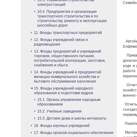
10.3. Управления строительства
Семейна
электростанций
10.4. Предприятия и организации
транспортного строительства и по
строительству, ремонту и эксплуатации
шоссейных дорог
11. Фонды транспортных предприятий
12. Фонды учреждений связи и
Автоби
радиовещания
Елфимов
13. Фонды предприятий и учреждений
Приказ
торговли, общественного питания,
донесен
потребительской кооперации, заготовок,
снабжения и сбыта
ходе и 
работе
14. Фонды учреждений и предприятий
перегон
жилищно-коммунального хозяйства и
бытового обслуживания населения
Отчеты
15. Фонды учреждений народного
хозяйст
образования и подготовки кадров
военно-
15.1. Органы управления народным
Отчеты,
образованием
съезде)
15.2. Учебные заведения
первому
15.3. Детские дома и школы-интернаты
Перепи
16. Фонды научных учреждений
Матери
17. Фонды органов социального обеспечения