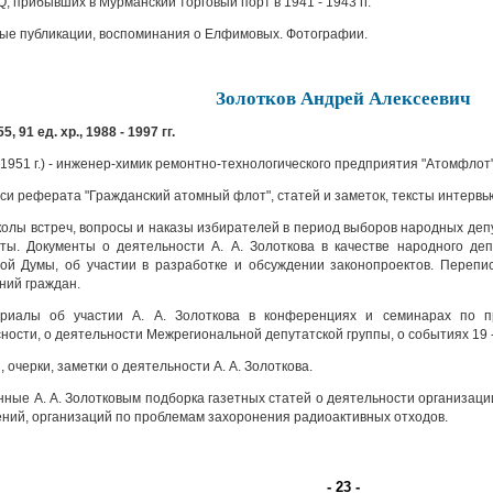
Q, прибывших в Мурманский торговый порт в 1941 - 1943 гг.
ые публикации, воспоминания о Елфимовых. Фотографии.
Золотков Андрей Алексеевич
5, 91 ед. хр., 1988 - 1997 гг.
в 1951 г.) - инженер-химик ремонтно-технологического предприятия "Атомфл
и реферата "Гражданский атомный флот", статей и заметок, тексты интервью 
олы встреч, вопросы и наказы избирателей в период выборов народных де
ты. Документы о деятельности А. А. Золоткова в качестве народного д
ой Думы, об участии в разработке и обсуждении законопроектов. Перепи
ий граждан.
иалы об участии А. А. Золоткова в конференциях и семинарах по п
ности, о деятельности Межрегиональной депутатской группы, о событиях 19 - 21
 очерки, заметки о деятельности А. А. Золоткова.
ные А. А. Золотковым подборка газетных статей о деятельности организаци
ний, организаций по проблемам захоронения радиоактивных отходов.
- 23 -