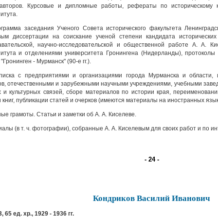
 авторов. Курсовые и дипломные работы, рефераты по историческому 
итута.
рамма заседания Ученого Совета исторического факультета Ленинградск
вым диссертации на соискание ученой степени кандидата исторических 
авательской, научно-исследовательской и общественной работе А. А. К
итута и отделениями университета Гронингена (Нидерланды), протоколы
"Гронинген - Мурманск" (90-е гг.).
иска с предприятиями и организациями города Мурманска и области, и
в, отечественными и зарубежными научными учреждениями, учебными заве
 и культурных связей, сборе материалов по истории края, переименовани
 книг, публикации статей и очерков (имеются материалы на иностранных язык
е грамоты. Статьи и заметки об А. А. Киселеве.
лы (в т. ч. фотографии), собранные А. А. Киселевым для своих работ и по и
- 24 -
Кондриков Василий Иванович
, 65 ед. хр., 1929 - 1936 гг.