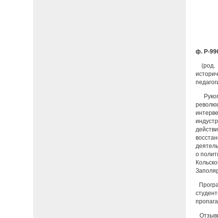
ф. Р-996
(род. 
истори
педагог
Рукоп
революц
интерв
индустр
действ
восстан
деятель
о полит
Кольско
Заполяр
Програ
студент
пропага
Отзывы