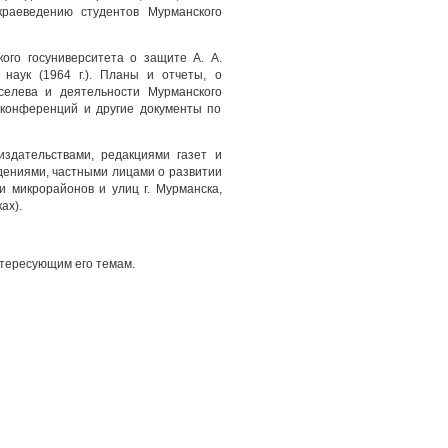
краеведению студентов Мурманского
ого госуниверситета о защите А. А.
наук (1964 г.). Планы и отчеты, о
иселева и деятельности Мурманского
 конференций и другие документы по
здательствами, редакциями газет и
дениями, частными лицами о развитии
и микрорайонов и улиц г. Мурманска,
ах).
нтересующим его темам.