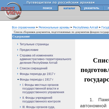
поиск
указатель
каталог
Все справочники
>
Региональные архивы
>
Республика Алтай
>
Госу
Список сборников документов, подготовленных по документам фондов государ
Содержание
Титульные страницы
Предисловие
Справка об изменениях
Спис
административно-территориального
деления Республики Алтай
подготов
Список сокращений
Фонды периода до 1917 г
государ
Фонды периода с 1917 г
I. Фонды местных органов
государственной власти и
государственного управления
II. Фонды учреждений
1. Памят
государственного контроля
автономной
III. Фонды органов суда,