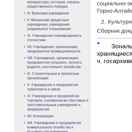
прокуратуры, юстиции, охраны
социально-э
общественного порядка
Горно-Алтайск
IV. Воинские учреждения
V. Финансово-кредитные
2. Культурн
учреждения, учреждения
социального страхования
Сборник доку
VI. Учреждения планирования и
статистики
*
Зональн
VII. Учреждения, организации,
предприятия промышленности
хранящиеся
VIII. Учреждения, организации,
ч. госархив
предприятия сельского, лесного,
водного, охотничьего хозяйства
IX. Строительные и проектные
организации
X. Учреждения и предприятия
транспорта и связи
XI. Учреждения и предприятия
торговли, снабженческо-сбытовые и
заготовительные учреждения и
предприятия
XII. Кооперация
XIII. Учреждения и предприятия
коммунального хозяйства и
бытового обслуживания