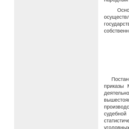
Основ
осуществ
государ
собственн
Постан
приказы 
деятельн
вышестоя
производ
судебно
статистич
уголовных