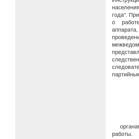
населения
года". Пр
о работе
аппарат
проведен
межведом
представ
следств
следоват
партийны
органам
работы.