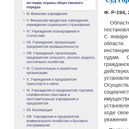
юстиции, охраны общественного
порядка
Ф. Р-194, 
IV. Воинские учреждения
V. Финансово-кредитные учреждения,
Областн
учреждения социального страхования
постановл
VI. Учреждения планирования и
С января 
статистики
VII. Учреждения, организации,
области.
предприятия промышленности
инстанц
VIII. Учреждения, организации,
судам. 
предприятия сельского, лесного, водного,
охотничьего хозяйства
граждан
IX. Строительные и проектные
действую
организации
установ
X. Учреждения и предприятия
транспорта и связи
Осущест
XI. Учреждения и предприятия торговли,
социали
снабженческо-сбытовые и
имущес
заготовительные учреждения и
предприятия
установле
XII. Кооперация
ходе свое
XIII. Учреждения и предприятия
уважения 
коммунального хозяйства и бытового
обслуживания