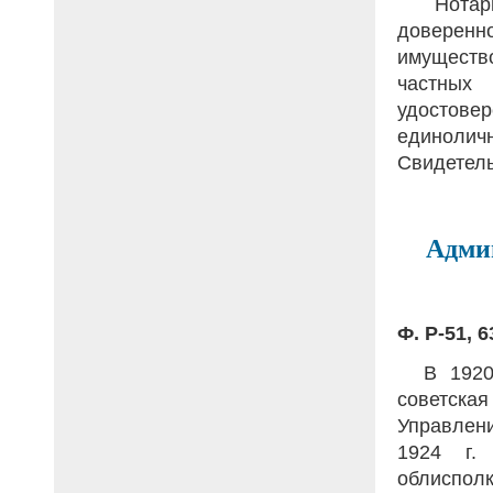
Нотари
доверенн
имущество
частных
удостов
единолич
Свидетель
Адми
Ф. Р-51, 6
В 1920 
советская
Управлени
1924 г.
облисполк