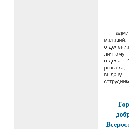
админи
милиций
отделени
личному 
отдела. 
розыска,
выдачу 
сотрудник
Гор
доб
Всерос