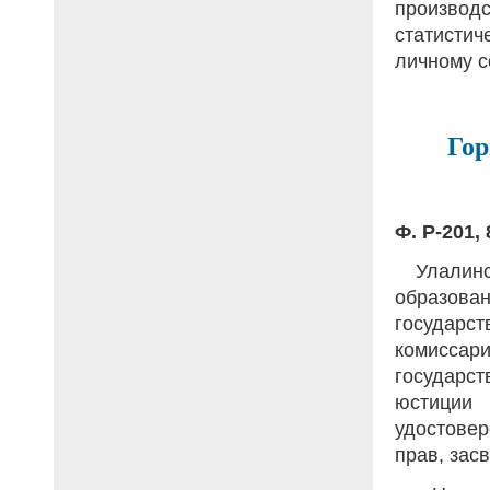
производ
статисти
личному с
Гор
Ф. Р-201, 
Улалинс
образов
государс
комиссари
государст
юстици
удостове
прав, зас