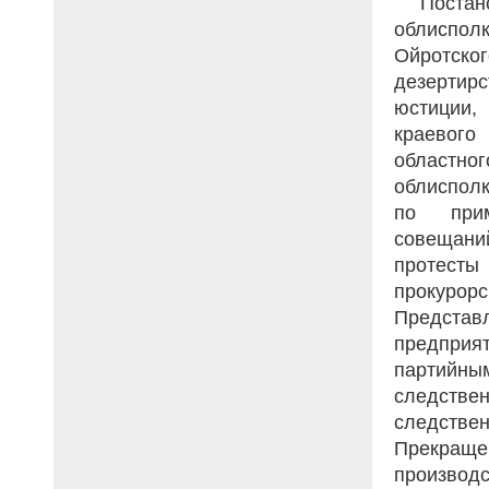
Постан
облисполк
Ойротс
дезертир
юстиции,
краевого
областно
облисполк
по прим
совещани
протест
прокуро
Предста
предприят
партийны
следстве
следстве
Прекраще
произво