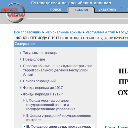
поиск
указатель
каталог
Все справочники
>
Региональные архивы
>
Республика Алтай
>
Госу
ФОНДЫ ПЕРИОДА С 1917 г
>
III. ФОНДЫ ОРГАНОВ СУДА, ПРОКУРАТ
Содержание
Титульные страницы
Предисловие
Справка об изменениях административно-
II
территориального деления Республики
Алтай
П
Список сокращений
Фонды периода до 1917 г
О
Фонды периода с 1917 г
I. Фонды местных органов
государственной власти и
государственного управления
II. Фонды учреждений государственного
контроля
Суд Го
III. Фонды органов суда, прокуратуры,