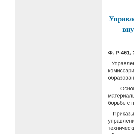
Управл
вну
Ф. Р-461, 
Управлен
комиссар
образовано
Основ
материаль
борьбе с 
Приказы
управлен
техничес