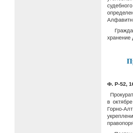
судебног
определе
Алфавитна
Граждан
хранение 
П
Ф. Р-52, 1
Прокурат
в октябре
Горно-Алт
укрепле
правопоря