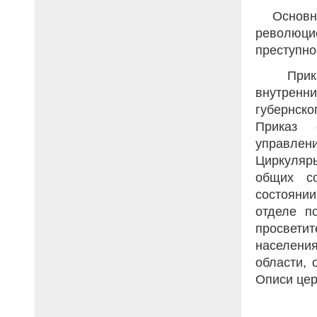
Основна
революци
преступно
Прика
внутрен
губернск
Приказ 
управлени
Циркуляр
общих с
состояни
отделе п
просвети
населения
области, 
Описи цер