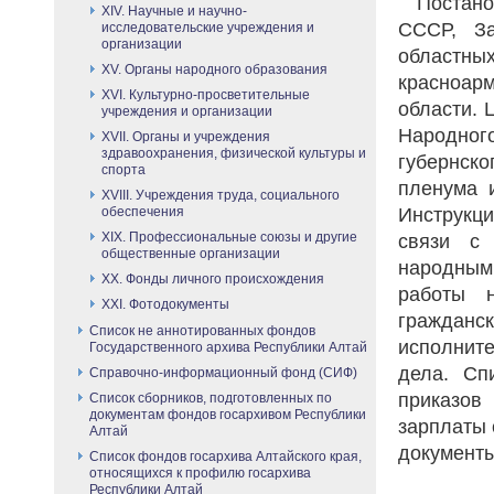
Постанов
XIV. Научные и научно-
СССР, За
исследовательские учреждения и
организации
областных
XV. Органы народного образования
красноар
XVI. Культурно-просветительные
области. 
учреждения и организации
Народно
XVII. Органы и учреждения
здравоохранения, физической культуры и
губернск
спорта
пленума 
XVIII. Учреждения труда, социального
Инструкци
обеспечения
ХIХ. Профессиональные союзы и другие
связи с 
общественные организации
народными
XX. Фонды личного происхождения
работы 
XXI. Фотодокументы
гражданс
Список не аннотированных фондов
исполните
Государственного архива Республики Алтай
дела. Сп
Справочно-информационный фонд (СИФ)
приказов
Список сборников, подготовленных по
документам фондов госархивом Республики
зарплаты 
Алтай
документы
Список фондов госархива Алтайского края,
относящихся к профилю госархива
Республики Алтай