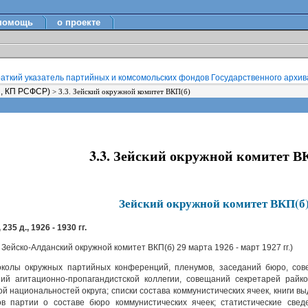
помощь
о проекте
аткий указатель партийных и комсомольских фондов Государственного архива 
С, КП РСФСР)
>
3.3. Зейский окружной комитет ВКП(б)
3.3. Зейский окружной комитет В
Зейский окружной комитет ВКП(б
 235 д., 1926 - 1930 гг.
Зейско-Алданский окружной комитет ВКП(б) 29 марта 1926 - март 1927 гг.)
колы окружных партийных конференций, пленумов, заседаний бюро, сове
ий агитационно-пропагандистской коллегии, совещаний секретарей райко
ой национальностей округа; списки состава коммунистических ячеек, книги в
ов партии о составе бюро коммунистических ячеек; статистические све