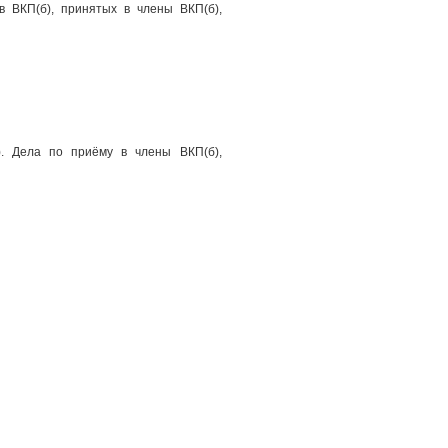
в ВКП(б), принятых в члены ВКП(б),
. Дела по приёму в члены ВКП(б),