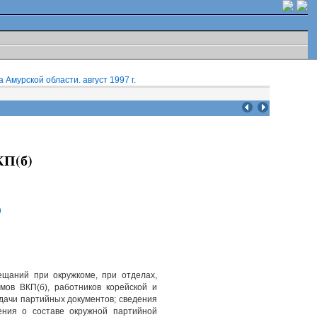
Амурской области. август 1997 г.
КП(б)
)
щаний при окружкоме, при отделах,
мов ВКП(б), работников корейской и
ыдачи партийных документов; сведения
дения о составе окружной партийной