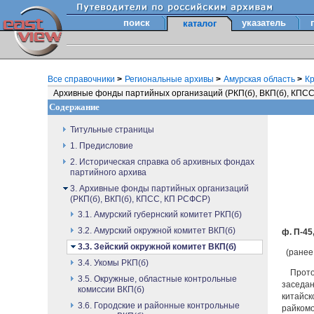
поиск
указатель
каталог
Все справочники
>
Региональные архивы
>
Амурская область
>
Кр
Архивные фонды партийных организаций (РКП(б), ВКП(б), КПС
Содержание
Титульные страницы
1. Предисловие
2. Историческая справка об архивных фондах
партийного архива
3. Архивные фонды партийных организаций
(РКП(б), ВКП(б), КПСС, КП РСФСР)
3.1. Амурский губернский комитет РКП(б)
3.2. Амурский окружной комитет ВКП(б)
ф. П-45,
3.3. Зейский окружной комитет ВКП(б)
(ранее 
3.4. Укомы РКП(б)
Прото
3.5. Окружные, областные контрольные
заседан
комиссии ВКП(б)
китайск
3.6. Городские и районные контрольные
райком