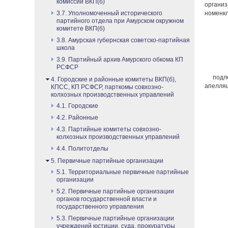
комиссии ВКП(б)
организ
номенкл
3.7. Уполномоченный исторического
партийного отдела при Амурском окружном
комитете ВКП(б)
3.8. Амурская губернская советско-партийная
школа
3.9. Партийный архив Амурского обкома КП
РСФСР
подле
4. Городские и районные комитеты ВКП(б),
апелляц
КПСС, КП РСФСР, парткомы совхозно-
колхозных производственных управлений
4.1. Городские
4.2. Районные
4.3. Партийные комитеты совхозно-
колхозных производственных управлений
4.4. Политотделы
5. Первичные партийные организации
5.1. Территориальные первичные партийные
организации
5.2. Первичные партийные организации
органов государственной власти и
государственного управления
5.3. Первичные партийные организации
учреждений юстиции, суда, прокуратуры