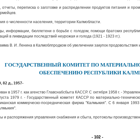
 отчеты, переписка о заготовке и распределении продуктов питания и пр
рмейцев.
ия о численности населения, территории Калмобласти.
ы, информации, бюллетени о борьбе с голодом, помощи братских республ
аций в ликвидации последствий неурожая и голода (1921 - 1923 гг.).
мма В. И. Ленина в Калмоблпродком об увеличении закупок продовольствия и
ГОСУДАРСТВЕННЫЙ КОМИТЕТ ПО МАТЕРИАЛЬН
ОБЕСПЕЧЕНИЮ РЕСПУБЛИКИ КАЛ
, 82 д., 1957-
ан в 1957 г. как агенство Главснабсбыта КАССР. С октября 1958 г. - Управ
густа 1979 г. - Государственный комитет КАССР по материально-техническо
иканская коммерческо-посредническая фирма "Калмыкия". С 6 января 1993 
алмыкия".
ы и распоряжения управления снабжения и сбыта, протоколы производстве
- 102 -