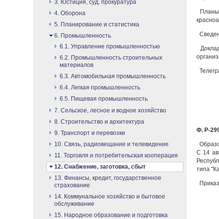
3. Юстиция, суд, прокуратура
Планы,
4. Оборона
красноа
5. Планирование и статистика
Сведен
6. Промышленность
6.1. Управление промышленностью
Доклад
организ
6.2. Промышленность строительных
материалов
Телегра
6.3. Автомобильная промышленность
6.4. Легкая промышленность
6.5. Пищевая промышленность
7. Сельское, лесное и водное хозяйство
8. Строительство и архитектура
Ф. Р-299
9. Транспорт и перевозки
10. Связь, радиовещание и телевидение
Образов
С 14 ав
11. Торговля и потребительская кооперация
Республ
12. Снабжение, заготовка, сбыт
типа "К
13. Финансы, кредит, государственное
Приказ
страхование
14. Коммунальное хозяйство и бытовое
обслуживание
15. Народное образование и подготовка