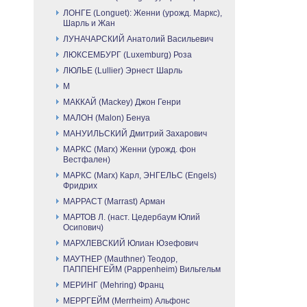
ЛОНГЕ (Longuet): Женни (урожд. Маркс),
Шарль и Жан
ЛУНАЧАРСКИЙ Анатолий Васильевич
ЛЮКСЕМБУРГ (Luxemburg) Роза
ЛЮЛЬЕ (Lullier) Эрнест Шарль
М
МАККАЙ (Mackey) Джон Генри
МАЛОН (Malon) Бенуа
МАНУИЛЬСКИЙ Дмитрий Захарович
МАРКС (Marx) Женни (урожд. фон
Вестфален)
МАРКС (Marx) Карл, ЭНГЕЛЬС (Engels)
Фридрих
МАРРАСТ (Marrast) Арман
МАРТОВ Л. (наст. Цедербаум Юлий
Осипович)
МАРХЛЕВСКИЙ Юлиан Юзефович
МАУТНЕР (Mauthner) Теодор,
ПАППЕНГЕЙМ (Pappenheim) Вильгельм
МЕРИНГ (Mehring) Франц
МЕРРГЕЙМ (Merrheim) Альфонс