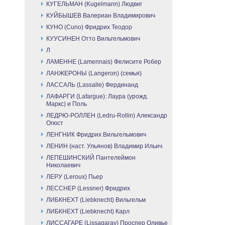
КУГЕЛЬМАН (Kugelmann) Людвиг
КУЙБЫШЕВ Валериан Владимирович
КУНО (Cuno) Фридрих Теодор
КУУСИНЕН Отто Вильгельмович
Л
ЛАМЕННЕ (Lamennais) Фелисите Робер
ЛАНЖЕРОНЫ (Langeron) (семья)
ЛАССАЛЬ (Lassalle) Фердинанд
ЛАФАРГИ (Lafargue): Лаура (урожд.
Маркс) и Поль
ЛЕДРЮ-РОЛЛЕН (Ledru-Rollin) Александр
Огюст
ЛЕНГНИК Фридрих Вильгельмович
ЛЕНИН (наст. Ульянов) Владимир Ильич
ЛЕПЕШИНСКИЙ Пантелеймон
Николаевич
ЛЕРУ (Leroux) Пьер
ЛЕССНЕР (Lessner) Фридрих
ЛИБКНЕХТ (Liebknecht) Вильгельм
ЛИБКНЕХТ (Liebknecht) Карл
ЛИССАГАРЕ (Lissagaray) Проспер Оливье