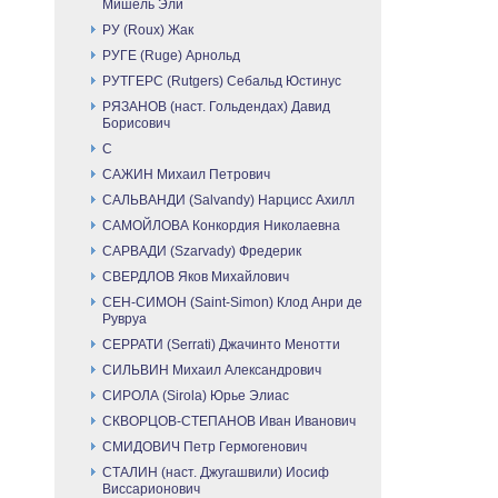
Мишель Эли
РУ (Roux) Жак
РУГЕ (Ruge) Арнольд
РУТГЕРС (Rutgers) Себальд Юстинус
РЯЗАНОВ (наст. Гольдендах) Давид
Борисович
С
САЖИН Михаил Петрович
САЛЬВАНДИ (Salvandy) Нарцисс Ахилл
САМОЙЛОВА Конкордия Николаевна
САРВАДИ (Szarvady) Фредерик
СВЕРДЛОВ Яков Михайлович
СЕН-СИМОН (Saint-Simon) Клод Анри де
Рувруа
СЕРРАТИ (Serrati) Джачинто Менотти
СИЛЬВИН Михаил Александрович
СИРОЛА (Sirola) Юрье Элиас
СКВОРЦОВ-СТЕПАНОВ Иван Иванович
СМИДОВИЧ Петр Гермогенович
СТАЛИН (наст. Джугашвили) Иосиф
Виссарионович