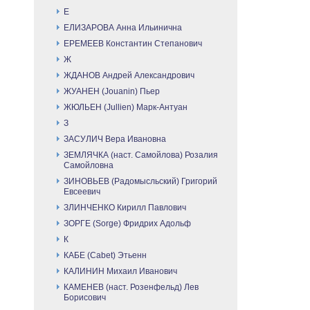
Е
ЕЛИЗАРОВА Анна Ильинична
ЕРЕМЕЕВ Константин Степанович
Ж
ЖДАНОВ Андрей Александрович
ЖУАНЕН (Jouanin) Пьер
ЖЮЛЬЕН (Jullien) Марк-Антуан
З
ЗАСУЛИЧ Вера Ивановна
ЗЕМЛЯЧКА (наст. Самойлова) Розалия
Самойловна
ЗИНОВЬЕВ (Радомысльский) Григорий
Евсеевич
ЗЛИНЧЕНКО Кирилл Павлович
ЗОРГЕ (Sorge) Фридрих Адольф
К
КАБЕ (Cabet) Этьенн
КАЛИНИН Михаил Иванович
КАМЕНЕВ (наст. Розенфельд) Лев
Борисович