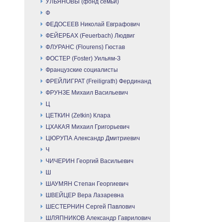
УЛЬЯНОВЫ (фонд семьи)
Ф
ФЕДОСЕЕВ Николай Евграфович
ФЕЙЕРБАХ (Feuerbach) Людвиг
ФЛУРАНС (Flourens) Гюстав
ФОСТЕР (Foster) Уильям-З
Французские социалисты
ФРЕЙЛИГРАТ (Freiligrath) Фердинанд
ФРУНЗЕ Михаил Васильевич
Ц
ЦЕТКИН (Zetkin) Клара
ЦХАКАЯ Михаил Григорьевич
ЦЮРУПА Александр Дмитриевич
Ч
ЧИЧЕРИН Георгий Васильевич
Ш
ШАУМЯН Степан Георгиевич
ШВЕЙЦЕР Вера Лазаревна
ШЕСТЕРНИН Сергей Павлович
ШЛЯПНИКОВ Александр Гаврилович