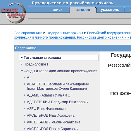
поиск
указатель
каталог
Все справочники
>
Федеральные архивы
>
Российский государствен
коллекциям личного происхождения. Российский центр хранения и и
Содержание
Государ
Титульные страницы
Предисловие I
РОССИЙС
Фонды и коллекции личного происхождения
А
АВАНЕСОВ Варлаам Александрович
(наст. Мартиросов Сурен Карпович)
ПО ФОН
АДАМС (Adams) Уильям Э
АДОРАТСКИЙ Владимир Викторович
АЗЕФ Евно Фишелевич
АКСЕЛЬРОД Ида Исааковна
АКСЕЛЬРОД Любовь Исааковна
АКСЕЛЬРОД Павел Борисович