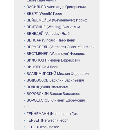
Ense) Карл Август
ВАСИЛЬЕВ Александр Григорьевич
ВЕЕРТ (Weerth) Георг
ВЕЙДЕМЕЙЕР (Weydemeyer) Иосиф
ВЕЙТЛИНГ (Weitling) Вильгельм
ВЕНЕДЕЙ (Venedey) Якоб
ВЕНСАР (Vincard) Пьер Дени
ВЕРМОРЕЛЬ (Vermorel) Огюст Жан Мари
ВЕСТМЕЙЕР (Westmeyer) Фридрих
ВИЛОНОВ Никифор Ефремович
ВИНЯРСКИЙ Леон
ВЛАДИМИРСКИЙ Михаил Федорович
ВОДОВОЗОВ Василий Васильевич
ВОЛЬФ (Wolff) Вильгельм
ВОРОВСКИЙ Вацлав Вацлавович
ВОРОШИЛОВ Климент Ефремович
Г
ГЕЙНЕМАНН (Heinemann) Гуго
ГЕРВЕГ (Herwegh) Георг
ГЕСС (Hess) Мозес