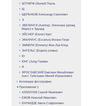
ШТУМПФ (Stumpf) Пауль
Щ
ЩЕРБАКОВ Александр Сергеевич
Э
ЭВЕЛИНГИ (Aveling): Элеонора (урожд.
Маркс) и Эдуард
ЭЙСНЕР (Eisner) Курт
ЭККАРИУС (Eccarius) Иоганн Георг
ЭММЕРИ (Emmery) Жан-Луи-Клод
ЭНГЕЛЬС (Engels) (семья)
Ю
ЮНГ (Jung) Герман
Я
ЯРОСЛАВСКИЙ Емельян Михайлович
(наст. Губельман Миней Израилевич)
Коллекции фотографии
Приложение 1
АЛЛИЛУЕВ Сергей Яковлевич
ЕЖОВ Николай Иванович
ЕНУКИДЗЕ Авель Софронович