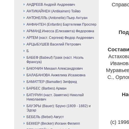
Справо
АНДРЕЕВ Андрей Андреевич
АНТИКАЙНЕН (Antikainen) Тойво
АНТОНЕЛЛЬ (Antonelle) Пьер Антуан
АНФАНТЕН (Enfantin) Бартелеми Проспер
АРМАНД Инесса (Елизавета) Федоровна
Под
АРТЕМ (наст. Сергеев) Федор Андреевич
АРЦЫБУШЕВ Василий Петрович
Состави
Б
Астахова
БАБЕФ (Babeuf) Гракх (наст. Ноэль
Франсуа)
Иванова
БАКУНИН Михаил Александрович
Муравьева
БАЛАБАНОВА Анжелика Исааковна
С., Орло
БАМАТТЕР (Bamatter) Зигфрид
БАРБЕС (Barbes) Арман
Нас
БАТУРИН (наст. Замятин) Николай
Николаевич
БАУЭРЫ (Bauer): Бруно (1809 - 1882) и
Эдгар
БЕБЕЛЬ (Bebel) Август
(с) 199
БЕККЕР (Becker) Иоганн Филипп