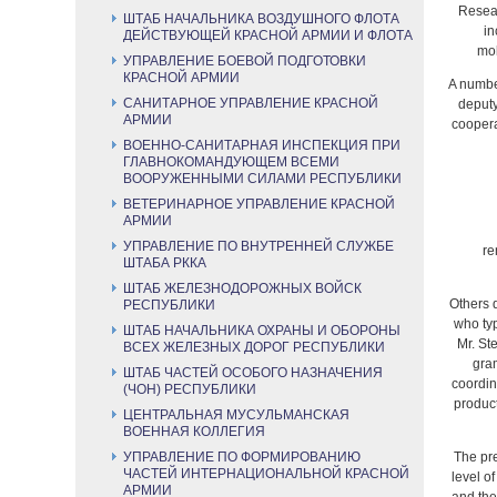
Resear
ШТАБ НАЧАЛЬНИКА ВОЗДУШНОГО ФЛОТА
in
ДЕЙСТВУЮЩЕЙ КРАСНОЙ АРМИИ И ФЛОТА
mob
УПРАВЛЕНИЕ БОЕВОЙ ПОДГОТОВКИ
КРАСНОЙ АРМИИ
A number
САНИТАРНОЕ УПРАВЛЕНИЕ КРАСНОЙ
deputy
АРМИИ
coopera
ВОЕННО-САНИТАРНАЯ ИНСПЕКЦИЯ ПРИ
ГЛАВНОКОМАНДУЮЩЕМ ВСЕМИ
ВООРУЖЕННЫМИ СИЛАМИ РЕСПУБЛИКИ
ВЕТЕРИНАРНОЕ УПРАВЛЕНИЕ КРАСНОЙ
АРМИИ
УПРАВЛЕНИЕ ПО ВНУТРЕННЕЙ СЛУЖБЕ
re
ШТАБА РККА
ШТАБ ЖЕЛЕЗНОДОРОЖНЫХ ВОЙСК
Others 
РЕСПУБЛИКИ
who typ
ШТАБ НАЧАЛЬНИКА ОХРАНЫ И ОБОРОНЫ
Mr. St
ВСЕХ ЖЕЛЕЗНЫХ ДОРОГ РЕСПУБЛИКИ
gram
ШТАБ ЧАСТЕЙ ОСОБОГО НАЗНАЧЕНИЯ
coordin
(ЧОН) РЕСПУБЛИКИ
product
ЦЕНТРАЛЬНАЯ МУСУЛЬМАНСКАЯ
ВОЕННАЯ КОЛЛЕГИЯ
УПРАВЛЕНИЕ ПО ФОРМИРОВАНИЮ
The pre
ЧАСТЕЙ ИНТЕРНАЦИОНАЛЬНОЙ КРАСНОЙ
level of
АРМИИ