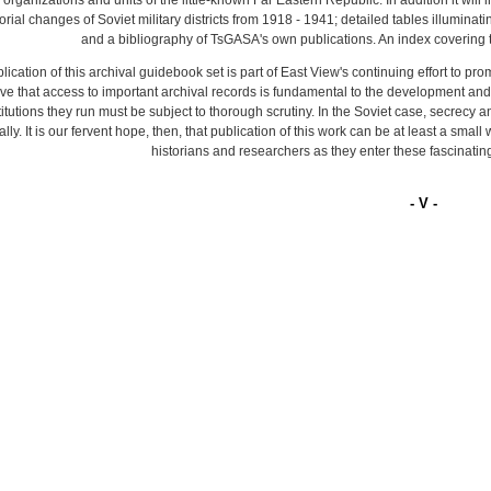
 organizations and units of the little-known Far Eastern Republic. In addition it wi
itorial changes of Soviet military districts from 1918 - 1941; detailed tables illuminat
and a bibliography of TsGASA's own publications. An index covering t
lication of this archival guidebook set is part of East View's continuing effort to pr
ve that access to important archival records is fundamental to the development and
titutions they run must be subject to thorough scrutiny. In the Soviet case, secrecy a
lly. It is our fervent hope, then, that publication of this work can be at least a small 
historians and researchers as they enter these fascinati
- V -