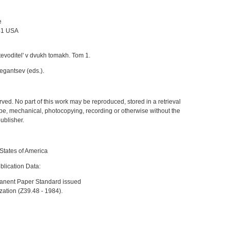
e
41 USA
tevoditel' v dvukh tomakh. Tom 1.
tegantsev (eds.).
rved. No part of this work may be reproduced, stored in a retrieval
tape, mechanical, photocopying, recording or otherwise without the
ublisher.
States of America
blication Data:
manent Paper Standard issued
zation (Z39.48 - 1984).