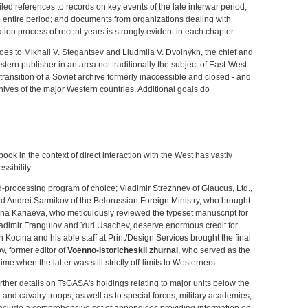
ed references to records on key events of the late interwar period,
he entire period; and documents from organizations dealing with
tion process of recent years is strongly evident in each chapter.
l goes to Mikhail V. Stegantsev and Liudmila V. Dvoinykh, the chief and
estern publisher in an area not traditionally the subject of East-West
ransition of a Soviet archive formerly inaccessible and closed - and
rchives of the major Western countries. Additional goals do
k in the context of direct interaction with the West has vastly
sibility. .
d-processing program of choice; Vladimir Strezhnev of Glaucus, Ltd.,
d Andrei Sarmikov of the Belorussian Foreign Ministry, who brought
iana Kariaeva, who meticulously reviewed the typeset manuscript for
Vladimir Frangulov and Yuri Usachev, deserve enormous credit for
 Kocina and his able staff at Print/Design Services brought the final
v, former editor of
Voenno-istoricheskii zhurnal
, who served as the
e when the latter was still strictly off-limits to Westerners.
rther details on TsGASA's holdings relating to major units below the
le and cavalry troops, as well as to special forces, military academies,