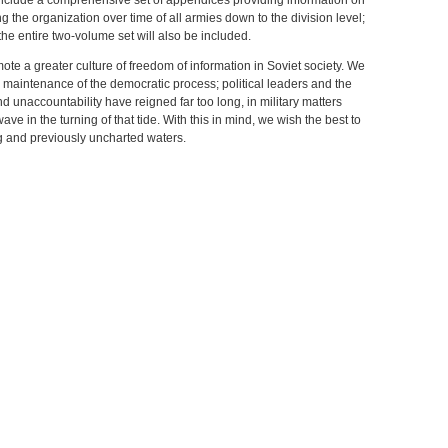
ll include a comprehensive set of appendices providing information on
ing the organization over time of all armies down to the division level;
he entire two-volume set will also be included.
omote a greater culture of freedom of information in Soviet society. We
 maintenance of the democratic process; political leaders and the
nd unaccountability have reigned far too long, in military matters
wave in the turning of that tide. With this in mind, we wish the best to
ng and previously uncharted waters.