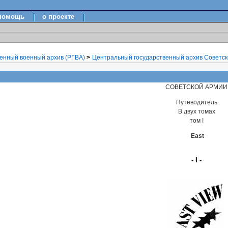
помощь
о проекте
венный военный архив (РГВА)
>
Центральный государственный архив Советской
СОВЕТСКОЙ АРМИИ
Путеводитель
В двух томах
том I
East
- I -