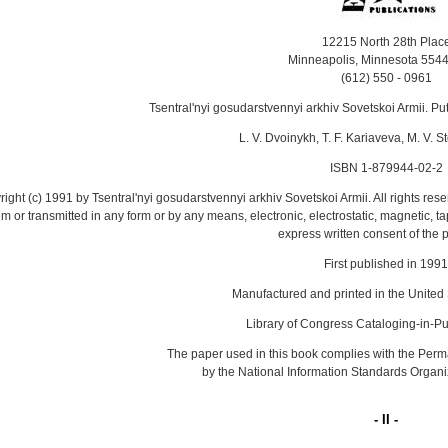
12215 North 28th Plac
Minneapolis, Minnesota 554
(612) 550 - 0961
Tsentral'nyi gosudarstvennyi arkhiv Sovetskoi Armii. Pu
L. V. Dvoinykh, T. F. Kariaveva, M. V. S
ISBN 1-879944-02-2
ight (c) 1991 by Tsentral'nyi gosudarstvennyi arkhiv Sovetskoi Armii. All rights rese
m or transmitted in any form or by any means, electronic, electrostatic, magnetic, 
express written consent of the p
First published in 1991
Manufactured and printed in the United 
Library of Congress Cataloging-in-Pu
The paper used in this book complies with the Per
by the National Information Standards Organi
- II -