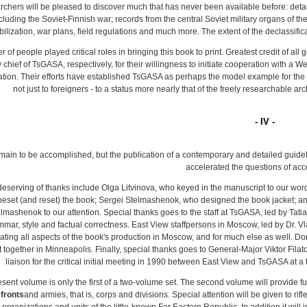
chers will be pleased to discover much that has never been available before: detail
cluding the Soviet-Finnish war; records from the central Soviet military organs of t
ilization, war plans, field regulations and much more. The extent of the declassifica
 of people played critical roles in bringing this book to print. Greatest credit of al
 chief of TsGASA, respectively, for their willingness to initiate cooperation with a W
tion. Their efforts have established TsGASA as perhaps the model example for the t
not just to foreigners - to a status more nearly that of the freely researchable a
- IV -
main to be accomplished, but the publication of a contemporary and detailed guideboo
accelerated the questions of acces
deserving of thanks include Olga Litvinova, who keyed in the manuscript to our wor
eset (and reset) the book; Sergei Stelmashenok, who designed the book jacket; an
elmashenok to our attention. Special thanks goes to the staff at TsGASA, led by Tat
mar, style and factual correctness. East View staffpersons in Moscow, led by Dr. 
ating all aspects of the book's production in Moscow, and for much else as well. Don
 together in Minneapolis. Finally, special thanks goes to General-Major Viktor Filato
liaison for the critical initial meeting in 1990 between East View and TsGASA at a tim
sent volume is only the first of a two-volume set. The second volume will provide fu
fronts
and armies, that is, corps and divisions. Special attention will be given to rif