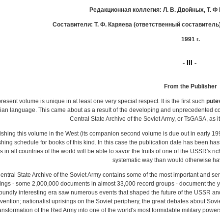
Редакционная коллегия:
Л.
В. Двойных, Т. Ф 
Составители:
Т. Ф. Каряева (ответственный составитель)
1991 г.
- III -
From
the Publisher
resent volume is unique in at least one very special respect. It is the first such
pute
an language. This came about as a result of the developing and unprecedented coo
Central State Archive of the Soviet Army, or TsGASA, as i
ishing this volume in the West (its companion second volume is due out in early 199
shing schedule for books of this kind. In this case the publication date has been 
s in all countries of the world will be able to savor the fruits of one of the USSR's
systematic way than would otherwise ha
ntral State Archive of the Soviet Army contains some of the most important and sensit
ings - some 2,000,000 documents in almost 33,000 record groups - document the yea
oundly interesting era saw numerous events that shaped the future of the USSR and t
rvention; nationalist uprisings on the Soviet periphery, the great debates about Sovie
ansformation of the Red Army into one of the world's most formidable military powers;