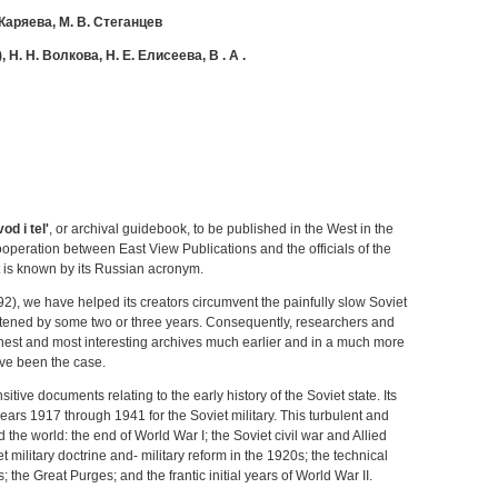
Каряева, М. В. Стеганцев
,
Н. Н. Волкова, Н. Е. Елисеева, В
.
А
.
vod
i
tel'
, or archival guidebook, to be published in the West in the
peration between East View Publications and the officials of the
t is known by its Russian acronym.
2), we have helped its creators circumvent the painfully slow Soviet
hastened by some two or three years. Consequently, researchers and
 richest and most interesting archives much earlier and in a much more
ve been the case.
ive documents relating to the early history of the Soviet state. Its
rs 1917 through 1941 for the Soviet military. This turbulent and
he world: the end of World War I; the Soviet civil war and Allied
t military doctrine and- military reform in the 1920s; the technical
 the Great Purges; and the frantic initial years of World War II.