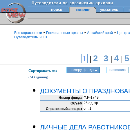
поиск
указатель
каталог
Все справочники
>
Региональные архивы
>
Алтайский край
>
Центр х
Путеводитель. 2001
2
3
4
1
|
|
|
|
Сортировать по:
номеру фонда
названию
(343 единиц)
ДОКУМЕНТЫ О ПРАЗДНОВАН
Ф.Р-1749
Номер фонда
25 ед. хр.
Объем
оп. 1
Справочный аппарат
ЛИЧНЫЕ ДЕЛА РАБОТНИКОВ