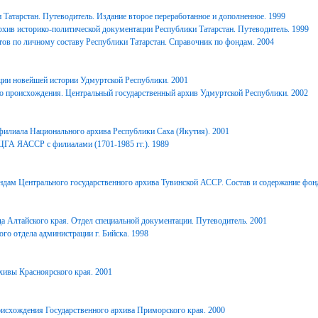
Татарстан. Путеводитель. Издание второе переработанное и дополненное. 1999
хив историко-политической документации Республики Татарстан. Путеводитель. 1999
ов по личному составу Республики Татарстан. Справочник по фондам. 2004
ции новейшей истории Удмуртской Республики. 2001
о происхождения. Центральный государственный архив Удмуртской Республики. 2002
филиала Национального архива Республики Саха (Якутия). 2001
ЦГА ЯАССР с филиалами (1701-1985 гг.). 1989
дам Центрального государственного архива Тувинской АССР. Состав и содержание фонд
 Алтайского края. Отдел специальной документации. Путеводитель. 2001
го отдела администрации г. Бийска. 1998
ивы Красноярского края. 2001
исхождения Государственного архива Приморского края. 2000