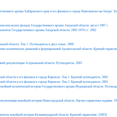
ственного архива Хабаровского края и его филиала в городе Николаевске-на-Амуре. То
комсомольских фондов Государственного архива Амурской области. август 1997 г.
ментов Государственного архива Амурской области. 1895-1970 гг.. 2002
ьской области. Том 1. Путеводитель в двух томах. 2000
енно-политических движений и формирований Архангельской области. Краткий справочн
ной документации Астраханской области. Путеводитель. 2003
ой области и его филиала в городе Кировске. Том 1. Краткий путеводитель. 2001
ой области и его филиала в городе Кировске. Том 2. Краткий путеводитель. 2001
вейшей политической истории Государственного архива Мурманской области. Путеводи
окументации новейшей истории Нижегородской области. Научно-справочное издание. 1
ментов новейшей истории Калининградской области. Краткий справочник. [2003]