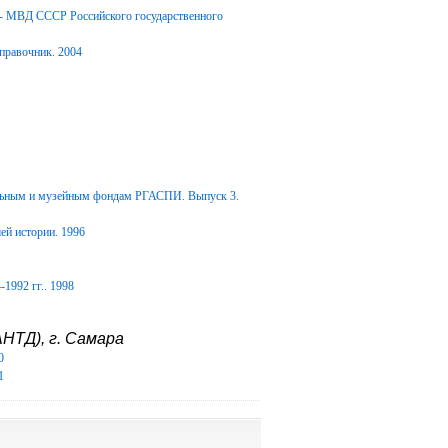
Д- МВД СССР Российского государственного
правочник. 2004
альным и музейным фондам РГАСПИ. Выпуск 3.
ей истории. 1996
1992 гг.. 1998
НТД), г. Самара
0
1