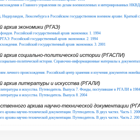
роисхождения и Главного управления по делам военнопленных и интернированных НКВ
Нидерландов, Люксембурга в Российском государственном военном архиве. Краткий с
 архив экономики (РГАЭ)
фондов. Российский государственный архив экономики. 1. 1994
РГАЭ. Российский государственный архив экономики. 2. 1994
схождения. Российский государственный архив экономики. 3. 2001
й архив социально-политической истории (РГАСПИ)
в социально-политической истории. Справочно-информационные материалы к документ
иям личного происхождения. Российский центр хранения и изучения документов новейш
й архив литературы и искусства (РГАЛИ)
литературы и искусства. Путеводитель. Выпуск 7. Фонды, поступившие в РГАЛИ в 1984-
литературы и искусства. Путеводитель. Выпуск 8. 2004
ственного архива научно-технической документации (РГА
го архива научно-технической документации. Путеводитель. В двух частях. Часть 1. 200
го архива научно-технической документации. Путеводитель. В двух частях. Часть 2. 200