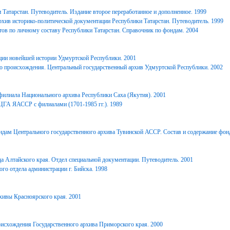
Татарстан. Путеводитель. Издание второе переработанное и дополненное. 1999
хив историко-политической документации Республики Татарстан. Путеводитель. 1999
ов по личному составу Республики Татарстан. Справочник по фондам. 2004
ции новейшей истории Удмуртской Республики. 2001
о происхождения. Центральный государственный архив Удмуртской Республики. 2002
филиала Национального архива Республики Саха (Якутия). 2001
ЦГА ЯАССР с филиалами (1701-1985 гг.). 1989
дам Центрального государственного архива Тувинской АССР. Состав и содержание фонд
 Алтайского края. Отдел специальной документации. Путеводитель. 2001
го отдела администрации г. Бийска. 1998
ивы Красноярского края. 2001
исхождения Государственного архива Приморского края. 2000