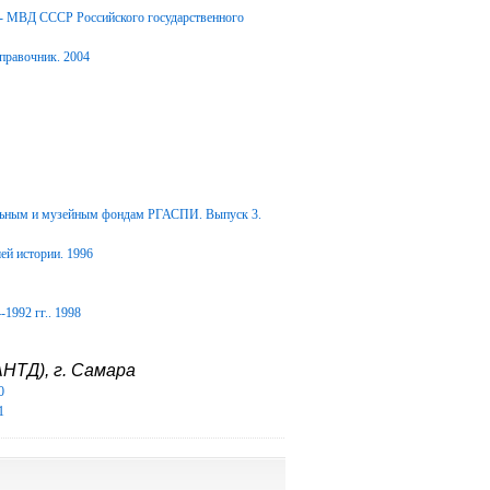
Д- МВД СССР Российского государственного
правочник. 2004
альным и музейным фондам РГАСПИ. Выпуск 3.
ей истории. 1996
1992 гг.. 1998
НТД), г. Самара
0
1