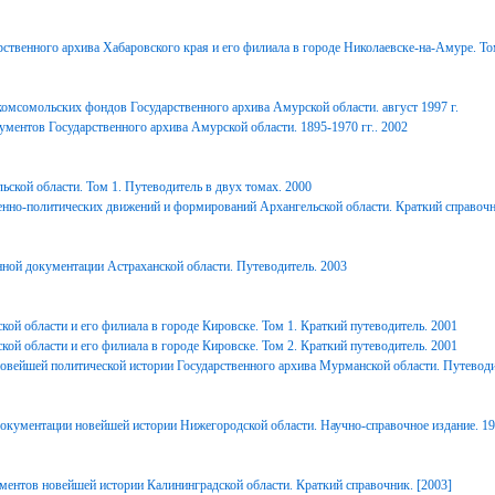
ственного архива Хабаровского края и его филиала в городе Николаевске-на-Амуре. То
комсомольских фондов Государственного архива Амурской области. август 1997 г.
ментов Государственного архива Амурской области. 1895-1970 гг.. 2002
ьской области. Том 1. Путеводитель в двух томах. 2000
енно-политических движений и формирований Архангельской области. Краткий справочн
ной документации Астраханской области. Путеводитель. 2003
ой области и его филиала в городе Кировске. Том 1. Краткий путеводитель. 2001
ой области и его филиала в городе Кировске. Том 2. Краткий путеводитель. 2001
вейшей политической истории Государственного архива Мурманской области. Путеводи
окументации новейшей истории Нижегородской области. Научно-справочное издание. 1
ментов новейшей истории Калининградской области. Краткий справочник. [2003]