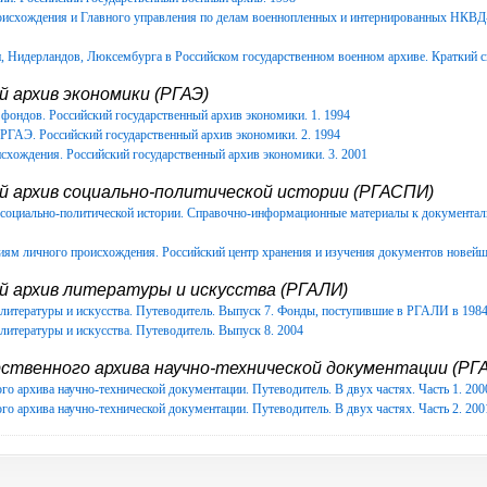
роисхождения и Главного управления по делам военнопленных и интернированных НКВ
Нидерландов, Люксембурга в Российском государственном военном архиве. Краткий с
 архив экономики (РГАЭ)
фондов. Российский государственный архив экономики. 1. 1994
РГАЭ. Российский государственный архив экономики. 2. 1994
схождения. Российский государственный архив экономики. 3. 2001
й архив социально-политической истории (РГАСПИ)
в социально-политической истории. Справочно-информационные материалы к документ
иям личного происхождения. Российский центр хранения и изучения документов новейш
й архив литературы и искусства (РГАЛИ)
литературы и искусства. Путеводитель. Выпуск 7. Фонды, поступившие в РГАЛИ в 1984-
литературы и искусства. Путеводитель. Выпуск 8. 2004
ственного архива научно-технической документации (РГА
го архива научно-технической документации. Путеводитель. В двух частях. Часть 1. 200
го архива научно-технической документации. Путеводитель. В двух частях. Часть 2. 200