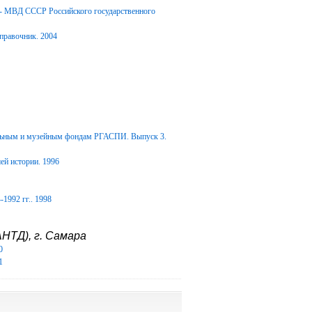
Д- МВД СССР Российского государственного
правочник. 2004
альным и музейным фондам РГАСПИ. Выпуск 3.
ей истории. 1996
1992 гг.. 1998
НТД), г. Самара
0
1