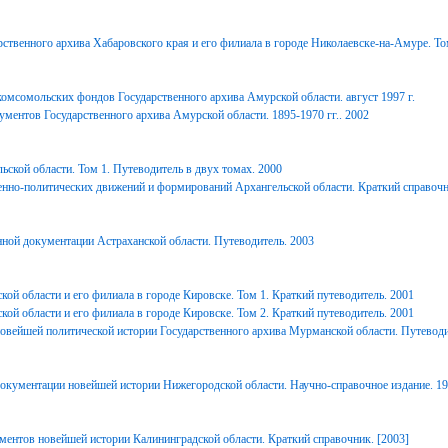
ственного архива Хабаровского края и его филиала в городе Николаевске-на-Амуре. То
комсомольских фондов Государственного архива Амурской области. август 1997 г.
ментов Государственного архива Амурской области. 1895-1970 гг.. 2002
ьской области. Том 1. Путеводитель в двух томах. 2000
енно-политических движений и формирований Архангельской области. Краткий справочн
ной документации Астраханской области. Путеводитель. 2003
ой области и его филиала в городе Кировске. Том 1. Краткий путеводитель. 2001
ой области и его филиала в городе Кировске. Том 2. Краткий путеводитель. 2001
вейшей политической истории Государственного архива Мурманской области. Путеводи
окументации новейшей истории Нижегородской области. Научно-справочное издание. 1
ментов новейшей истории Калининградской области. Краткий справочник. [2003]