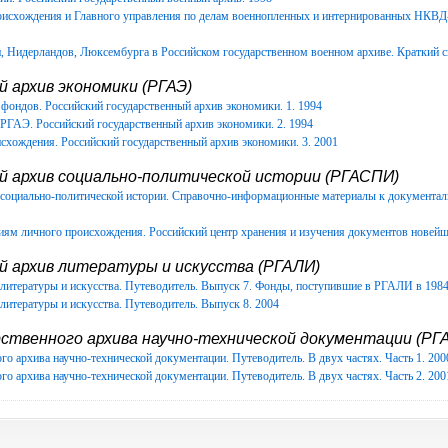
роисхождения и Главного управления по делам военнопленных и интернированных НКВ
Нидерландов, Люксембурга в Российском государственном военном архиве. Краткий с
 архив экономики (РГАЭ)
фондов. Российский государственный архив экономики. 1. 1994
РГАЭ. Российский государственный архив экономики. 2. 1994
схождения. Российский государственный архив экономики. 3. 2001
й архив социально-политической истории (РГАСПИ)
в социально-политической истории. Справочно-информационные материалы к документ
иям личного происхождения. Российский центр хранения и изучения документов новейш
й архив литературы и искусства (РГАЛИ)
литературы и искусства. Путеводитель. Выпуск 7. Фонды, поступившие в РГАЛИ в 1984-
литературы и искусства. Путеводитель. Выпуск 8. 2004
ственного архива научно-технической документации (РГА
го архива научно-технической документации. Путеводитель. В двух частях. Часть 1. 200
го архива научно-технической документации. Путеводитель. В двух частях. Часть 2. 200