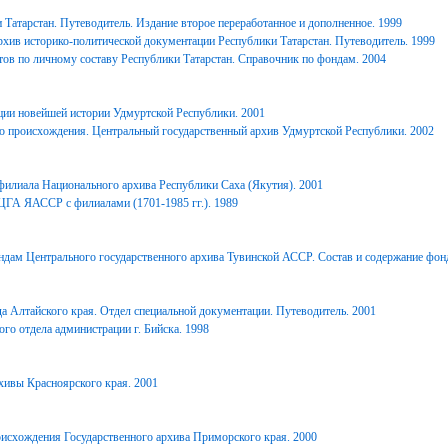
Татарстан. Путеводитель. Издание второе переработанное и дополненное. 1999
хив историко-политической документации Республики Татарстан. Путеводитель. 1999
ов по личному составу Республики Татарстан. Справочник по фондам. 2004
ции новейшей истории Удмуртской Республики. 2001
о происхождения. Центральный государственный архив Удмуртской Республики. 2002
филиала Национального архива Республики Саха (Якутия). 2001
ЦГА ЯАССР с филиалами (1701-1985 гг.). 1989
дам Центрального государственного архива Тувинской АССР. Состав и содержание фонд
 Алтайского края. Отдел специальной документации. Путеводитель. 2001
го отдела администрации г. Бийска. 1998
ивы Красноярского края. 2001
исхождения Государственного архива Приморского края. 2000