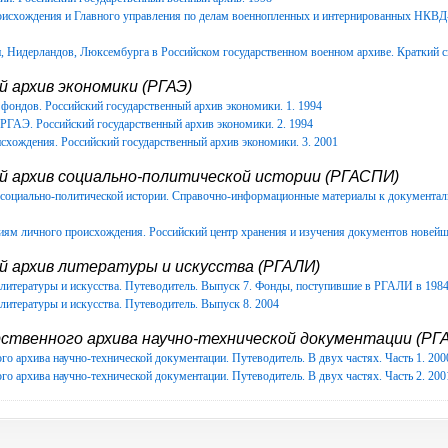
роисхождения и Главного управления по делам военнопленных и интернированных НКВ
Нидерландов, Люксембурга в Российском государственном военном архиве. Краткий с
 архив экономики (РГАЭ)
фондов. Российский государственный архив экономики. 1. 1994
РГАЭ. Российский государственный архив экономики. 2. 1994
схождения. Российский государственный архив экономики. 3. 2001
й архив социально-политической истории (РГАСПИ)
в социально-политической истории. Справочно-информационные материалы к документ
иям личного происхождения. Российский центр хранения и изучения документов новейш
й архив литературы и искусства (РГАЛИ)
литературы и искусства. Путеводитель. Выпуск 7. Фонды, поступившие в РГАЛИ в 1984-
литературы и искусства. Путеводитель. Выпуск 8. 2004
ственного архива научно-технической документации (РГА
го архива научно-технической документации. Путеводитель. В двух частях. Часть 1. 200
го архива научно-технической документации. Путеводитель. В двух частях. Часть 2. 200