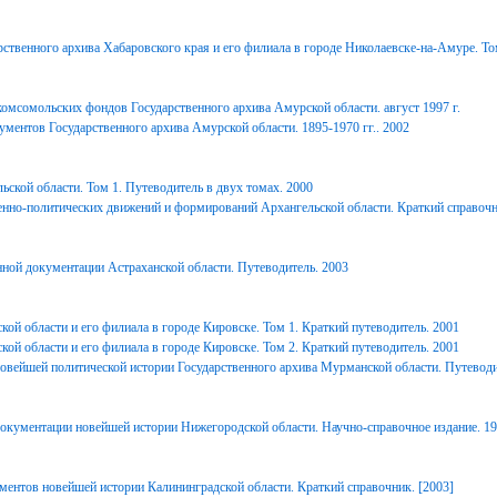
ственного архива Хабаровского края и его филиала в городе Николаевске-на-Амуре. То
комсомольских фондов Государственного архива Амурской области. август 1997 г.
ментов Государственного архива Амурской области. 1895-1970 гг.. 2002
ьской области. Том 1. Путеводитель в двух томах. 2000
енно-политических движений и формирований Архангельской области. Краткий справочн
ной документации Астраханской области. Путеводитель. 2003
ой области и его филиала в городе Кировске. Том 1. Краткий путеводитель. 2001
ой области и его филиала в городе Кировске. Том 2. Краткий путеводитель. 2001
вейшей политической истории Государственного архива Мурманской области. Путеводи
окументации новейшей истории Нижегородской области. Научно-справочное издание. 1
ментов новейшей истории Калининградской области. Краткий справочник. [2003]