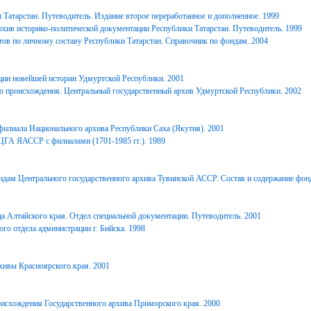
Татарстан. Путеводитель. Издание второе переработанное и дополненное. 1999
хив историко-политической документации Республики Татарстан. Путеводитель. 1999
ов по личному составу Республики Татарстан. Справочник по фондам. 2004
ции новейшей истории Удмуртской Республики. 2001
о происхождения. Центральный государственный архив Удмуртской Республики. 2002
филиала Национального архива Республики Саха (Якутия). 2001
ЦГА ЯАССР с филиалами (1701-1985 гг.). 1989
дам Центрального государственного архива Тувинской АССР. Состав и содержание фонд
 Алтайского края. Отдел специальной документации. Путеводитель. 2001
го отдела администрации г. Бийска. 1998
ивы Красноярского края. 2001
исхождения Государственного архива Приморского края. 2000