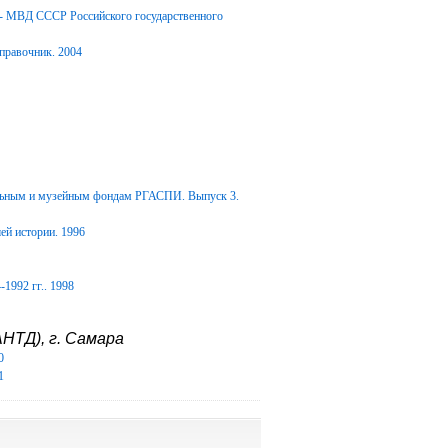
Д- МВД СССР Российского государственного
правочник. 2004
альным и музейным фондам РГАСПИ. Выпуск 3.
ей истории. 1996
1992 гг.. 1998
НТД), г. Самара
0
1