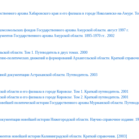
ственного архива Хабаровского края и его филиала в городе Николаевске-на-Амуре. То
комсомольских фондов Государственного архива Амурской области. август 1997 г.
ментов Государственного архива Амурской области. 1895-1970 гг.. 2002
ьской области. Том 1. Путеводитель в двух томах. 2000
енно-политических движений и формирований Архангельской области. Краткий справочн
ной документации Астраханской области. Путеводитель. 2003
ой области и его филиала в городе Кировске. Том 1. Краткий путеводитель. 2001
ой области и его филиала в городе Кировске. Том 2. Краткий путеводитель. 2001
вейшей политической истории Государственного архива Мурманской области. Путеводи
окументации новейшей истории Нижегородской области. Научно-справочное издание. 1
ментов новейшей истории Калининградской области. Краткий справочник. [2003]