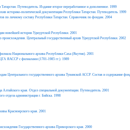
Татарстан. Путеводитель. Издание второе переработанное и дополненное. 1999
хив историко-политической документации Республики Татарстан. Путеводитель. 1999
ов по личному составу Республики Татарстан. Справочник по фондам. 2004
ции новейшей истории Удмуртской Республики. 2001
о происхождения. Центральный государственный архив Удмуртской Республики. 2002
филиала Национального архива Республики Саха (Якутия). 2001
ЦГА ЯАССР с филиалами (1701-1985 гг.). 1989
дам Центрального государственного архива Тувинской АССР. Состав и содержание фонд
 Алтайского края. Отдел специальной документации. Путеводитель. 2001
го отдела администрации г. Бийска. 1998
ивы Красноярского края. 2001
исхождения Государственного архива Приморского края. 2000