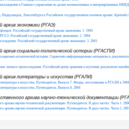
роисхождения и Главного управления по делам военнопленных и интернированных НКВ
Нидерландов, Люксембурга в Российском государственном военном архиве. Краткий с
 архив экономики (РГАЭ)
фондов. Российский государственный архив экономики. 1. 1994
РГАЭ. Российский государственный архив экономики. 2. 1994
схождения. Российский государственный архив экономики. 3. 2001
й архив социально-политической истории (РГАСПИ)
в социально-политической истории. Справочно-информационные материалы к документ
иям личного происхождения. Российский центр хранения и изучения документов новейш
й архив литературы и искусства (РГАЛИ)
литературы и искусства. Путеводитель. Выпуск 7. Фонды, поступившие в РГАЛИ в 1984-
литературы и искусства. Путеводитель. Выпуск 8. 2004
ственного архива научно-технической документации (РГА
го архива научно-технической документации. Путеводитель. В двух частях. Часть 1. 200
го архива научно-технической документации. Путеводитель. В двух частях. Часть 2. 200