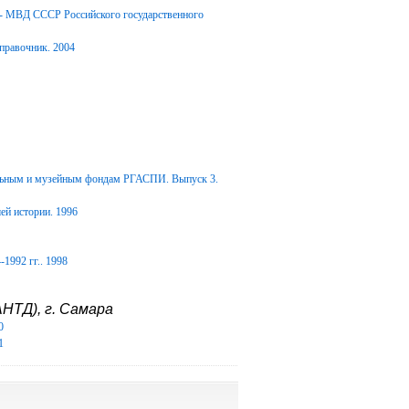
Д- МВД СССР Российского государственного
правочник. 2004
альным и музейным фондам РГАСПИ. Выпуск 3.
ей истории. 1996
1992 гг.. 1998
НТД), г. Самара
0
1