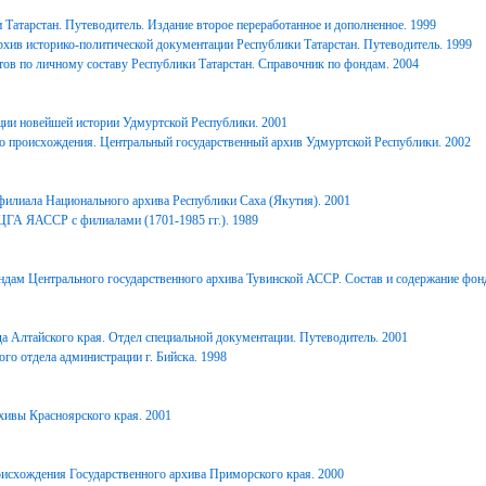
Татарстан. Путеводитель. Издание второе переработанное и дополненное. 1999
хив историко-политической документации Республики Татарстан. Путеводитель. 1999
ов по личному составу Республики Татарстан. Справочник по фондам. 2004
ции новейшей истории Удмуртской Республики. 2001
о происхождения. Центральный государственный архив Удмуртской Республики. 2002
филиала Национального архива Республики Саха (Якутия). 2001
ЦГА ЯАССР с филиалами (1701-1985 гг.). 1989
дам Центрального государственного архива Тувинской АССР. Состав и содержание фонд
 Алтайского края. Отдел специальной документации. Путеводитель. 2001
го отдела администрации г. Бийска. 1998
ивы Красноярского края. 2001
исхождения Государственного архива Приморского края. 2000