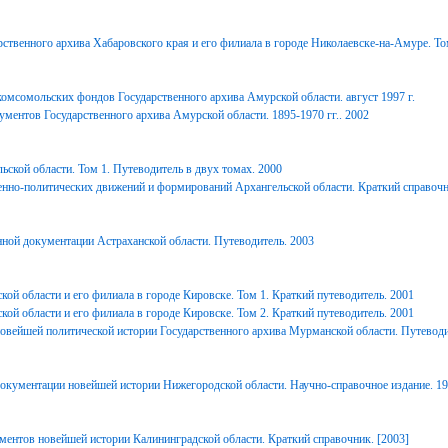
ственного архива Хабаровского края и его филиала в городе Николаевске-на-Амуре. То
комсомольских фондов Государственного архива Амурской области. август 1997 г.
ментов Государственного архива Амурской области. 1895-1970 гг.. 2002
ьской области. Том 1. Путеводитель в двух томах. 2000
енно-политических движений и формирований Архангельской области. Краткий справочн
ной документации Астраханской области. Путеводитель. 2003
ой области и его филиала в городе Кировске. Том 1. Краткий путеводитель. 2001
ой области и его филиала в городе Кировске. Том 2. Краткий путеводитель. 2001
вейшей политической истории Государственного архива Мурманской области. Путеводи
окументации новейшей истории Нижегородской области. Научно-справочное издание. 1
ментов новейшей истории Калининградской области. Краткий справочник. [2003]