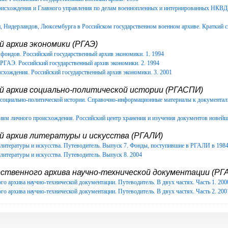
роисхождения и Главного управления по делам военнопленных и интернированных НКВ
Нидерландов, Люксембурга в Российском государственном военном архиве. Краткий с
 архив экономики (РГАЭ)
фондов. Российский государственный архив экономики. 1. 1994
РГАЭ. Российский государственный архив экономики. 2. 1994
схождения. Российский государственный архив экономики. 3. 2001
й архив социально-политической истории (РГАСПИ)
в социально-политической истории. Справочно-информационные материалы к документ
иям личного происхождения. Российский центр хранения и изучения документов новейш
й архив литературы и искусства (РГАЛИ)
литературы и искусства. Путеводитель. Выпуск 7. Фонды, поступившие в РГАЛИ в 1984-
литературы и искусства. Путеводитель. Выпуск 8. 2004
ственного архива научно-технической документации (РГА
го архива научно-технической документации. Путеводитель. В двух частях. Часть 1. 200
го архива научно-технической документации. Путеводитель. В двух частях. Часть 2. 200