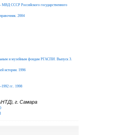
Д- МВД СССР Российского государственного
правочник. 2004
альным и музейным фондам РГАСПИ. Выпуск 3.
ей истории. 1996
1992 гг.. 1998
НТД), г. Самара
0
1