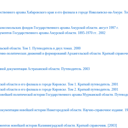
ственного архива Хабаровского края и его филиала в городе Николаевске-на-Амуре. То
комсомольских фондов Государственного архива Амурской области. август 1997 г.
ментов Государственного архива Амурской области. 1895-1970 гг.. 2002
ьской области. Том 1. Путеводитель в двух томах. 2000
енно-политических движений и формирований Архангельской области. Краткий справочн
ной документации Астраханской области. Путеводитель. 2003
ой области и его филиала в городе Кировске. Том 1. Краткий путеводитель. 2001
ой области и его филиала в городе Кировске. Том 2. Краткий путеводитель. 2001
вейшей политической истории Государственного архива Мурманской области. Путеводи
окументации новейшей истории Нижегородской области. Научно-справочное издание. 1
ментов новейшей истории Калининградской области. Краткий справочник. [2003]