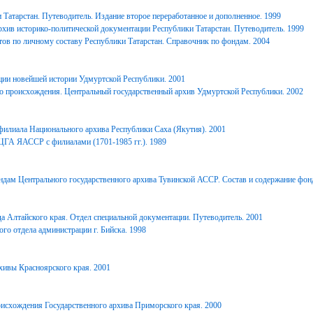
Татарстан. Путеводитель. Издание второе переработанное и дополненное. 1999
хив историко-политической документации Республики Татарстан. Путеводитель. 1999
ов по личному составу Республики Татарстан. Справочник по фондам. 2004
ции новейшей истории Удмуртской Республики. 2001
о происхождения. Центральный государственный архив Удмуртской Республики. 2002
филиала Национального архива Республики Саха (Якутия). 2001
ЦГА ЯАССР с филиалами (1701-1985 гг.). 1989
дам Центрального государственного архива Тувинской АССР. Состав и содержание фонд
 Алтайского края. Отдел специальной документации. Путеводитель. 2001
го отдела администрации г. Бийска. 1998
ивы Красноярского края. 2001
исхождения Государственного архива Приморского края. 2000