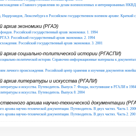
роисхождения и Главного управления по делам военнопленных и интернированных НКВ
Нидерландов, Люксембурга в Российском государственном военном архиве. Краткий с
 архив экономики (РГАЭ)
фондов. Российский государственный архив экономики. 1. 1994
РГАЭ. Российский государственный архив экономики. 2. 1994
схождения. Российский государственный архив экономики. 3. 2001
й архив социально-политической истории (РГАСПИ)
в социально-политической истории. Справочно-информационные материалы к документ
иям личного происхождения. Российский центр хранения и изучения документов новейш
й архив литературы и искусства (РГАЛИ)
литературы и искусства. Путеводитель. Выпуск 7. Фонды, поступившие в РГАЛИ в 1984-
литературы и искусства. Путеводитель. Выпуск 8. 2004
ственного архива научно-технической документации (РГА
го архива научно-технической документации. Путеводитель. В двух частях. Часть 1. 200
го архива научно-технической документации. Путеводитель. В двух частях. Часть 2. 200