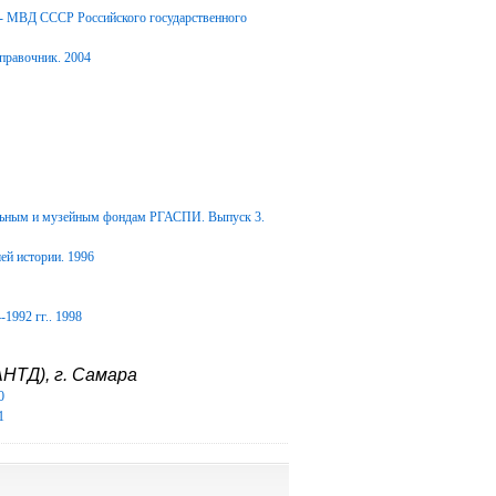
Д- МВД СССР Российского государственного
правочник. 2004
альным и музейным фондам РГАСПИ. Выпуск 3.
ей истории. 1996
1992 гг.. 1998
НТД), г. Самара
0
1