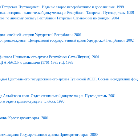
Татарстан. Путеводитель. Издание второе переработанное и дополненное. 1999
хив историко-политической документации Республики Татарстан. Путеводитель. 1999
ов по личному составу Республики Татарстан. Справочник по фондам. 2004
ции новейшей истории Удмуртской Республики. 2001
о происхождения. Центральный государственный архив Удмуртской Республики. 2002
филиала Национального архива Республики Саха (Якутия). 2001
ЦГА ЯАССР с филиалами (1701-1985 гг.). 1989
дам Центрального государственного архива Тувинской АССР. Состав и содержание фонд
 Алтайского края. Отдел специальной документации. Путеводитель. 2001
го отдела администрации г. Бийска. 1998
ивы Красноярского края. 2001
исхождения Государственного архива Приморского края. 2000