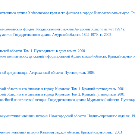
ственного архива Хабаровского края и его филиала в городе Николаевске-на-Амуре. То
комсомольских фондов Государственного архива Амурской области. август 1997 г.
ментов Государственного архива Амурской области. 1895-1970 гг.. 2002
ьской области. Том 1. Путеводитель в двух томах. 2000
енно-политических движений и формирований Архангельской области. Краткий справочн
ной документации Астраханской области. Путеводитель. 2003
ой области и его филиала в городе Кировске. Том 1. Краткий путеводитель. 2001
ой области и его филиала в городе Кировске. Том 2. Краткий путеводитель. 2001
вейшей политической истории Государственного архива Мурманской области. Путеводи
окументации новейшей истории Нижегородской области. Научно-справочное издание. 1
ментов новейшей истории Калининградской области. Краткий справочник. [2003]