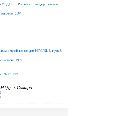
Д- МВД СССР Российского государственного
правочник. 2004
альным и музейным фондам РГАСПИ. Выпуск 3.
ей истории. 1996
1992 гг.. 1998
НТД), г. Самара
0
1