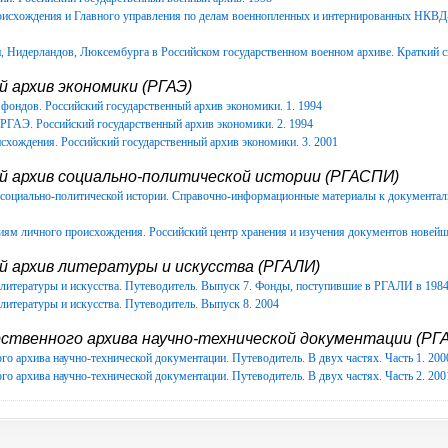
роисхождения и Главного управления по делам военнопленных и интернированных НКВ
Нидерландов, Люксембурга в Российском государственном военном архиве. Краткий с
 архив экономики (РГАЭ)
фондов. Российский государственный архив экономики. 1. 1994
РГАЭ. Российский государственный архив экономики. 2. 1994
схождения. Российский государственный архив экономики. 3. 2001
й архив социально-политической истории (РГАСПИ)
в социально-политической истории. Справочно-информационные материалы к документ
иям личного происхождения. Российский центр хранения и изучения документов новейш
й архив литературы и искусства (РГАЛИ)
литературы и искусства. Путеводитель. Выпуск 7. Фонды, поступившие в РГАЛИ в 1984-
литературы и искусства. Путеводитель. Выпуск 8. 2004
ственного архива научно-технической документации (РГА
го архива научно-технической документации. Путеводитель. В двух частях. Часть 1. 200
го архива научно-технической документации. Путеводитель. В двух частях. Часть 2. 200