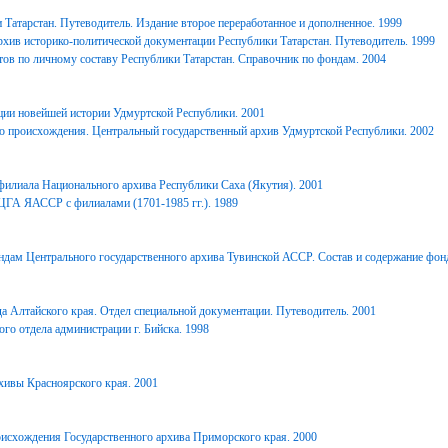
Татарстан. Путеводитель. Издание второе переработанное и дополненное. 1999
хив историко-политической документации Республики Татарстан. Путеводитель. 1999
ов по личному составу Республики Татарстан. Справочник по фондам. 2004
ции новейшей истории Удмуртской Республики. 2001
о происхождения. Центральный государственный архив Удмуртской Республики. 2002
филиала Национального архива Республики Саха (Якутия). 2001
ЦГА ЯАССР с филиалами (1701-1985 гг.). 1989
дам Центрального государственного архива Тувинской АССР. Состав и содержание фонд
 Алтайского края. Отдел специальной документации. Путеводитель. 2001
го отдела администрации г. Бийска. 1998
ивы Красноярского края. 2001
исхождения Государственного архива Приморского края. 2000