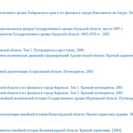
ственного архива Хабаровского края и его филиала в городе Николаевске-на-Амуре. То
комсомольских фондов Государственного архива Амурской области. август 1997 г.
ментов Государственного архива Амурской области. 1895-1970 гг.. 2002
ьской области. Том 1. Путеводитель в двух томах. 2000
енно-политических движений и формирований Архангельской области. Краткий справочн
ной документации Астраханской области. Путеводитель. 2003
ой области и его филиала в городе Кировске. Том 1. Краткий путеводитель. 2001
ой области и его филиала в городе Кировске. Том 2. Краткий путеводитель. 2001
вейшей политической истории Государственного архива Мурманской области. Путеводи
окументации новейшей истории Нижегородской области. Научно-справочное издание. 1
ментов новейшей истории Калининградской области. Краткий справочник. [2003]