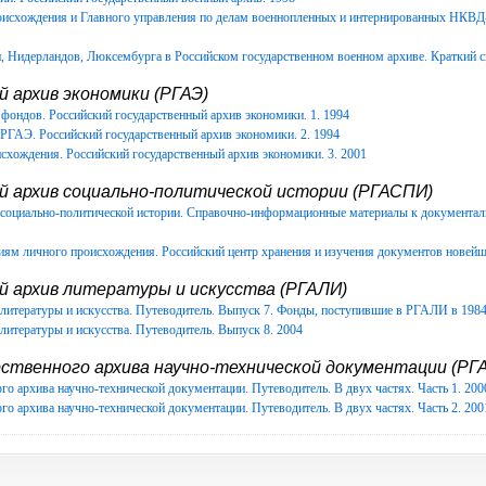
роисхождения и Главного управления по делам военнопленных и интернированных НКВ
Нидерландов, Люксембурга в Российском государственном военном архиве. Краткий с
 архив экономики (РГАЭ)
фондов. Российский государственный архив экономики. 1. 1994
РГАЭ. Российский государственный архив экономики. 2. 1994
схождения. Российский государственный архив экономики. 3. 2001
й архив социально-политической истории (РГАСПИ)
в социально-политической истории. Справочно-информационные материалы к документ
иям личного происхождения. Российский центр хранения и изучения документов новейш
й архив литературы и искусства (РГАЛИ)
литературы и искусства. Путеводитель. Выпуск 7. Фонды, поступившие в РГАЛИ в 1984-
литературы и искусства. Путеводитель. Выпуск 8. 2004
ственного архива научно-технической документации (РГА
го архива научно-технической документации. Путеводитель. В двух частях. Часть 1. 200
го архива научно-технической документации. Путеводитель. В двух частях. Часть 2. 200