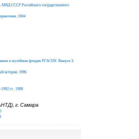
Д- МВД СССР Российского государственного
правочник. 2004
альным и музейным фондам РГАСПИ. Выпуск 3.
ей истории. 1996
1992 гг.. 1998
НТД), г. Самара
0
1