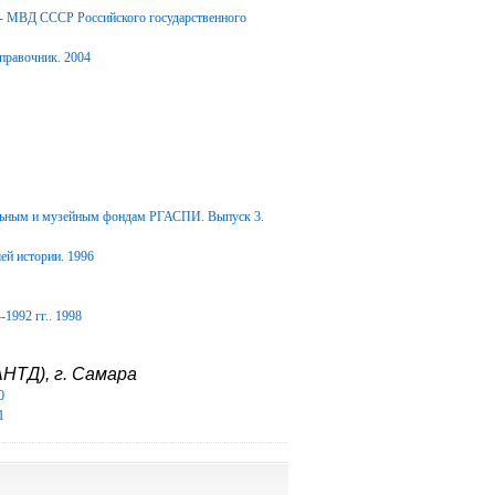
Д- МВД СССР Российского государственного
правочник. 2004
альным и музейным фондам РГАСПИ. Выпуск 3.
ей истории. 1996
1992 гг.. 1998
НТД), г. Самара
0
1