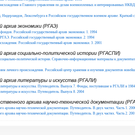
роисхождения и Главного управления по делам военнопленных и интернированных НКВ
Нидерландов, Люксембурга в Российском государственном военном архиве. Краткий с
 архив экономики (РГАЭ)
фондов. Российский государственный архив экономики. 1. 1994
РГАЭ. Российский государственный архив экономики. 2. 1994
схождения. Российский государственный архив экономики. 3. 2001
й архив социально-политической истории (РГАСПИ)
в социально-политической истории. Справочно-информационные материалы к документ
иям личного происхождения. Российский центр хранения и изучения документов новейш
й архив литературы и искусства (РГАЛИ)
литературы и искусства. Путеводитель. Выпуск 7. Фонды, поступившие в РГАЛИ в 1984-
литературы и искусства. Путеводитель. Выпуск 8. 2004
ственного архива научно-технической документации (РГА
го архива научно-технической документации. Путеводитель. В двух частях. Часть 1. 200
го архива научно-технической документации. Путеводитель. В двух частях. Часть 2. 200