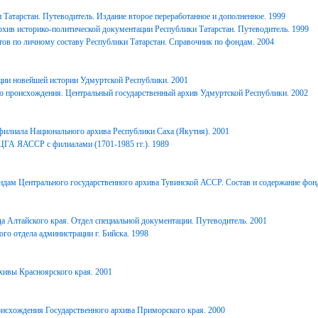
Татарстан. Путеводитель. Издание второе переработанное и дополненное. 1999
хив историко-политической документации Республики Татарстан. Путеводитель. 1999
ов по личному составу Республики Татарстан. Справочник по фондам. 2004
ции новейшей истории Удмуртской Республики. 2001
о происхождения. Центральный государственный архив Удмуртской Республики. 2002
филиала Национального архива Республики Саха (Якутия). 2001
ЦГА ЯАССР с филиалами (1701-1985 гг.). 1989
дам Центрального государственного архива Тувинской АССР. Состав и содержание фонд
 Алтайского края. Отдел специальной документации. Путеводитель. 2001
го отдела администрации г. Бийска. 1998
ивы Красноярского края. 2001
исхождения Государственного архива Приморского края. 2000