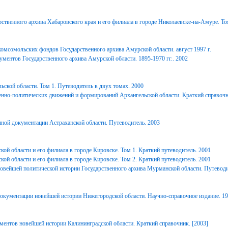
ственного архива Хабаровского края и его филиала в городе Николаевске-на-Амуре. То
комсомольских фондов Государственного архива Амурской области. август 1997 г.
ментов Государственного архива Амурской области. 1895-1970 гг.. 2002
ьской области. Том 1. Путеводитель в двух томах. 2000
енно-политических движений и формирований Архангельской области. Краткий справочн
ной документации Астраханской области. Путеводитель. 2003
ой области и его филиала в городе Кировске. Том 1. Краткий путеводитель. 2001
ой области и его филиала в городе Кировске. Том 2. Краткий путеводитель. 2001
вейшей политической истории Государственного архива Мурманской области. Путеводи
окументации новейшей истории Нижегородской области. Научно-справочное издание. 1
ментов новейшей истории Калининградской области. Краткий справочник. [2003]