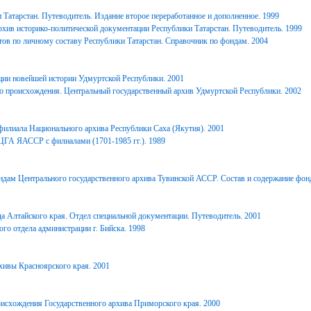
Татарстан. Путеводитель. Издание второе переработанное и дополненное. 1999
хив историко-политической документации Республики Татарстан. Путеводитель. 1999
ов по личному составу Республики Татарстан. Справочник по фондам. 2004
ции новейшей истории Удмуртской Республики. 2001
о происхождения. Центральный государственный архив Удмуртской Республики. 2002
филиала Национального архива Республики Саха (Якутия). 2001
ЦГА ЯАССР с филиалами (1701-1985 гг.). 1989
дам Центрального государственного архива Тувинской АССР. Состав и содержание фонд
 Алтайского края. Отдел специальной документации. Путеводитель. 2001
го отдела администрации г. Бийска. 1998
ивы Красноярского края. 2001
исхождения Государственного архива Приморского края. 2000