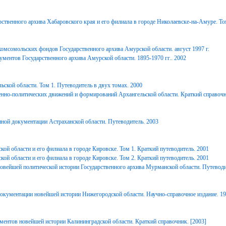
ственного архива Хабаровского края и его филиала в городе Николаевске-на-Амуре. То
комсомольских фондов Государственного архива Амурской области. август 1997 г.
ментов Государственного архива Амурской области. 1895-1970 гг.. 2002
ьской области. Том 1. Путеводитель в двух томах. 2000
енно-политических движений и формирований Архангельской области. Краткий справочн
ной документации Астраханской области. Путеводитель. 2003
ой области и его филиала в городе Кировске. Том 1. Краткий путеводитель. 2001
ой области и его филиала в городе Кировске. Том 2. Краткий путеводитель. 2001
вейшей политической истории Государственного архива Мурманской области. Путеводи
окументации новейшей истории Нижегородской области. Научно-справочное издание. 1
ментов новейшей истории Калининградской области. Краткий справочник. [2003]