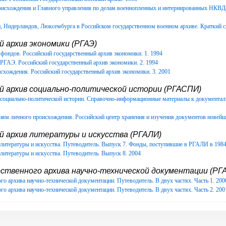
роисхождения и Главного управления по делам военнопленных и интернированных НКВ
Нидерландов, Люксембурга в Российском государственном военном архиве. Краткий с
 архив экономики (РГАЭ)
фондов. Российский государственный архив экономики. 1. 1994
РГАЭ. Российский государственный архив экономики. 2. 1994
схождения. Российский государственный архив экономики. 3. 2001
й архив социально-политической истории (РГАСПИ)
в социально-политической истории. Справочно-информационные материалы к документ
иям личного происхождения. Российский центр хранения и изучения документов новейш
й архив литературы и искусства (РГАЛИ)
литературы и искусства. Путеводитель. Выпуск 7. Фонды, поступившие в РГАЛИ в 1984-
литературы и искусства. Путеводитель. Выпуск 8. 2004
ственного архива научно-технической документации (РГА
го архива научно-технической документации. Путеводитель. В двух частях. Часть 1. 200
го архива научно-технической документации. Путеводитель. В двух частях. Часть 2. 200