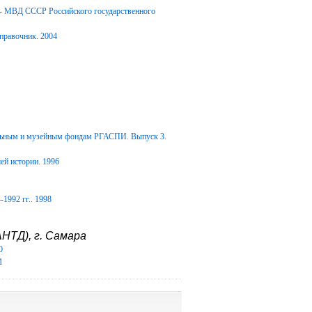
Д- МВД СССР Российского государственного
правочник. 2004
альным и музейным фондам РГАСПИ. Выпуск 3.
ей истории. 1996
1992 гг.. 1998
НТД), г. Самара
0
1