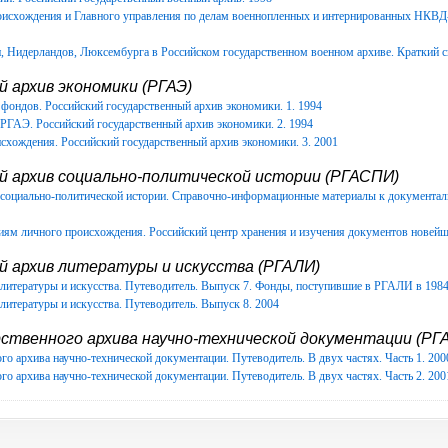
роисхождения и Главного управления по делам военнопленных и интернированных НКВ
Нидерландов, Люксембурга в Российском государственном военном архиве. Краткий с
 архив экономики (РГАЭ)
фондов. Российский государственный архив экономики. 1. 1994
РГАЭ. Российский государственный архив экономики. 2. 1994
схождения. Российский государственный архив экономики. 3. 2001
й архив социально-политической истории (РГАСПИ)
в социально-политической истории. Справочно-информационные материалы к документ
иям личного происхождения. Российский центр хранения и изучения документов новейш
й архив литературы и искусства (РГАЛИ)
литературы и искусства. Путеводитель. Выпуск 7. Фонды, поступившие в РГАЛИ в 1984-
литературы и искусства. Путеводитель. Выпуск 8. 2004
ственного архива научно-технической документации (РГА
го архива научно-технической документации. Путеводитель. В двух частях. Часть 1. 200
го архива научно-технической документации. Путеводитель. В двух частях. Часть 2. 200