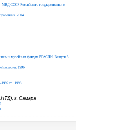
Д- МВД СССР Российского государственного
правочник. 2004
альным и музейным фондам РГАСПИ. Выпуск 3.
ей истории. 1996
1992 гг.. 1998
НТД), г. Самара
0
1