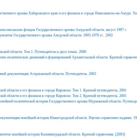
ственного архива Хабаровского края и его филиала в городе Николаевске-на-Амуре. То
комсомольских фондов Государственного архива Амурской области. август 1997 г.
ментов Государственного архива Амурской области. 1895-1970 гг.. 2002
ьской области. Том 1. Путеводитель в двух томах. 2000
енно-политических движений и формирований Архангельской области. Краткий справочн
ной документации Астраханской области. Путеводитель. 2003
ой области и его филиала в городе Кировске. Том 1. Краткий путеводитель. 2001
ой области и его филиала в городе Кировске. Том 2. Краткий путеводитель. 2001
вейшей политической истории Государственного архива Мурманской области. Путеводи
окументации новейшей истории Нижегородской области. Научно-справочное издание. 1
ментов новейшей истории Калининградской области. Краткий справочник. [2003]