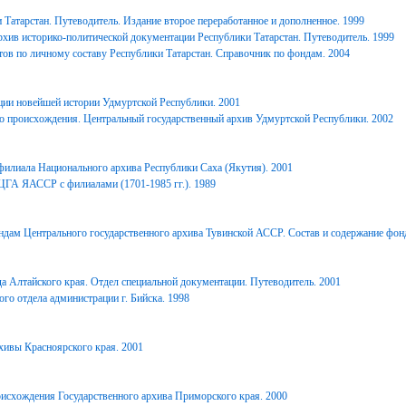
Татарстан. Путеводитель. Издание второе переработанное и дополненное. 1999
хив историко-политической документации Республики Татарстан. Путеводитель. 1999
ов по личному составу Республики Татарстан. Справочник по фондам. 2004
ции новейшей истории Удмуртской Республики. 2001
о происхождения. Центральный государственный архив Удмуртской Республики. 2002
филиала Национального архива Республики Саха (Якутия). 2001
ЦГА ЯАССР с филиалами (1701-1985 гг.). 1989
дам Центрального государственного архива Тувинской АССР. Состав и содержание фонд
 Алтайского края. Отдел специальной документации. Путеводитель. 2001
го отдела администрации г. Бийска. 1998
ивы Красноярского края. 2001
исхождения Государственного архива Приморского края. 2000