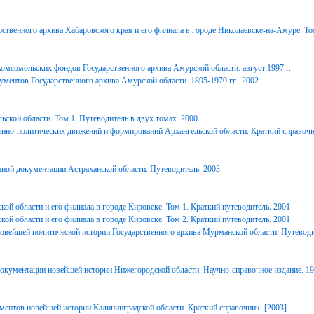
ственного архива Хабаровского края и его филиала в городе Николаевске-на-Амуре. То
комсомольских фондов Государственного архива Амурской области. август 1997 г.
ментов Государственного архива Амурской области. 1895-1970 гг.. 2002
ьской области. Том 1. Путеводитель в двух томах. 2000
енно-политических движений и формирований Архангельской области. Краткий справочн
ной документации Астраханской области. Путеводитель. 2003
ой области и его филиала в городе Кировске. Том 1. Краткий путеводитель. 2001
ой области и его филиала в городе Кировске. Том 2. Краткий путеводитель. 2001
вейшей политической истории Государственного архива Мурманской области. Путеводи
окументации новейшей истории Нижегородской области. Научно-справочное издание. 1
ментов новейшей истории Калининградской области. Краткий справочник. [2003]