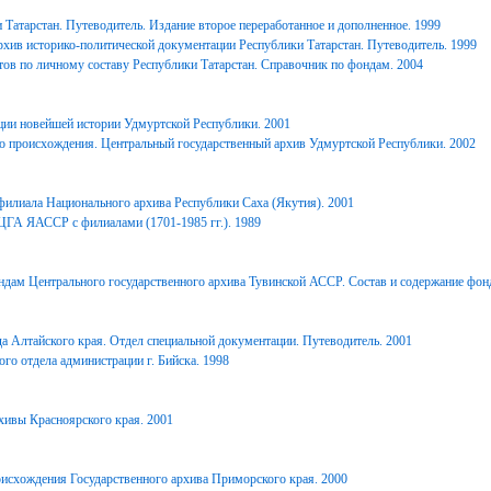
Татарстан. Путеводитель. Издание второе переработанное и дополненное. 1999
хив историко-политической документации Республики Татарстан. Путеводитель. 1999
ов по личному составу Республики Татарстан. Справочник по фондам. 2004
ции новейшей истории Удмуртской Республики. 2001
о происхождения. Центральный государственный архив Удмуртской Республики. 2002
филиала Национального архива Республики Саха (Якутия). 2001
ЦГА ЯАССР с филиалами (1701-1985 гг.). 1989
дам Центрального государственного архива Тувинской АССР. Состав и содержание фонд
 Алтайского края. Отдел специальной документации. Путеводитель. 2001
го отдела администрации г. Бийска. 1998
ивы Красноярского края. 2001
исхождения Государственного архива Приморского края. 2000