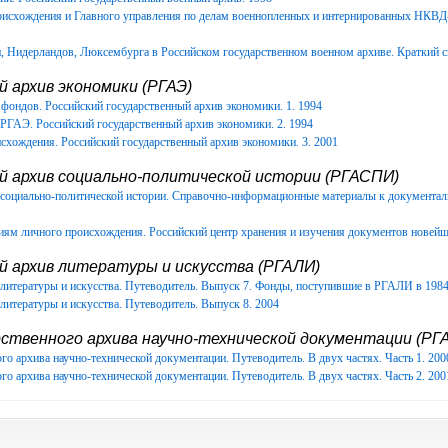
роисхождения и Главного управления по делам военнопленных и интернированных НКВ
Нидерландов, Люксембурга в Российском государственном военном архиве. Краткий с
 архив экономики (РГАЭ)
фондов. Российский государственный архив экономики. 1. 1994
РГАЭ. Российский государственный архив экономики. 2. 1994
схождения. Российский государственный архив экономики. 3. 2001
й архив социально-политической истории (РГАСПИ)
в социально-политической истории. Справочно-информационные материалы к документ
иям личного происхождения. Российский центр хранения и изучения документов новейш
й архив литературы и искусства (РГАЛИ)
литературы и искусства. Путеводитель. Выпуск 7. Фонды, поступившие в РГАЛИ в 1984-
литературы и искусства. Путеводитель. Выпуск 8. 2004
ственного архива научно-технической документации (РГА
го архива научно-технической документации. Путеводитель. В двух частях. Часть 1. 200
го архива научно-технической документации. Путеводитель. В двух частях. Часть 2. 200