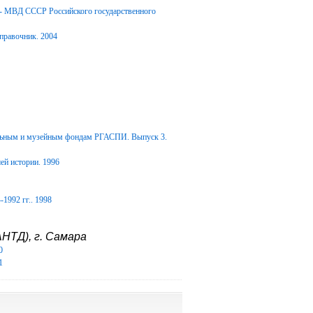
Д- МВД СССР Российского государственного
правочник. 2004
альным и музейным фондам РГАСПИ. Выпуск 3.
ей истории. 1996
1992 гг.. 1998
НТД), г. Самара
0
1