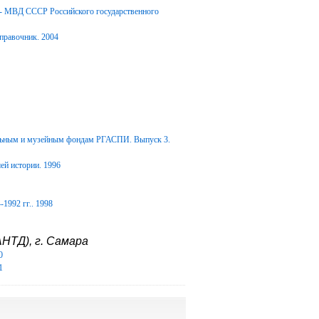
Д- МВД СССР Российского государственного
правочник. 2004
альным и музейным фондам РГАСПИ. Выпуск 3.
ей истории. 1996
1992 гг.. 1998
НТД), г. Самара
0
1