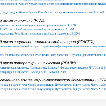
роисхождения и Главного управления по делам военнопленных и интернированных НКВ
Нидерландов, Люксембурга в Российском государственном военном архиве. Краткий с
 архив экономики (РГАЭ)
фондов. Российский государственный архив экономики. 1. 1994
РГАЭ. Российский государственный архив экономики. 2. 1994
схождения. Российский государственный архив экономики. 3. 2001
й архив социально-политической истории (РГАСПИ)
в социально-политической истории. Справочно-информационные материалы к документ
иям личного происхождения. Российский центр хранения и изучения документов новейш
й архив литературы и искусства (РГАЛИ)
литературы и искусства. Путеводитель. Выпуск 7. Фонды, поступившие в РГАЛИ в 1984-
литературы и искусства. Путеводитель. Выпуск 8. 2004
ственного архива научно-технической документации (РГА
го архива научно-технической документации. Путеводитель. В двух частях. Часть 1. 200
го архива научно-технической документации. Путеводитель. В двух частях. Часть 2. 200