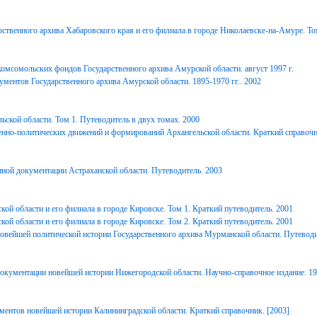
ственного архива Хабаровского края и его филиала в городе Николаевске-на-Амуре. То
комсомольских фондов Государственного архива Амурской области. август 1997 г.
ментов Государственного архива Амурской области. 1895-1970 гг.. 2002
ьской области. Том 1. Путеводитель в двух томах. 2000
енно-политических движений и формирований Архангельской области. Краткий справочн
ной документации Астраханской области. Путеводитель. 2003
ой области и его филиала в городе Кировске. Том 1. Краткий путеводитель. 2001
ой области и его филиала в городе Кировске. Том 2. Краткий путеводитель. 2001
вейшей политической истории Государственного архива Мурманской области. Путеводи
окументации новейшей истории Нижегородской области. Научно-справочное издание. 1
ментов новейшей истории Калининградской области. Краткий справочник. [2003]