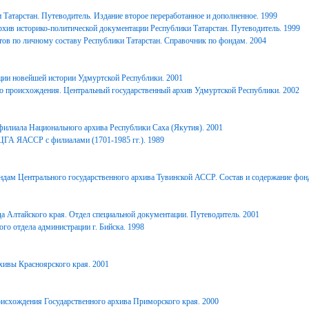
Татарстан. Путеводитель. Издание второе переработанное и дополненное. 1999
хив историко-политической документации Республики Татарстан. Путеводитель. 1999
ов по личному составу Республики Татарстан. Справочник по фондам. 2004
ции новейшей истории Удмуртской Республики. 2001
о происхождения. Центральный государственный архив Удмуртской Республики. 2002
филиала Национального архива Республики Саха (Якутия). 2001
ЦГА ЯАССР с филиалами (1701-1985 гг.). 1989
дам Центрального государственного архива Тувинской АССР. Состав и содержание фонд
 Алтайского края. Отдел специальной документации. Путеводитель. 2001
го отдела администрации г. Бийска. 1998
ивы Красноярского края. 2001
исхождения Государственного архива Приморского края. 2000