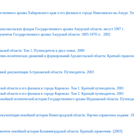
ственного архива Хабаровского края и его филиала в городе Николаевске-на-Амуре. То
комсомольских фондов Государственного архива Амурской области. август 1997 г.
ментов Государственного архива Амурской области. 1895-1970 гг.. 2002
ьской области. Том 1. Путеводитель в двух томах. 2000
енно-политических движений и формирований Архангельской области. Краткий справочн
ной документации Астраханской области. Путеводитель. 2003
ой области и его филиала в городе Кировске. Том 1. Краткий путеводитель. 2001
ой области и его филиала в городе Кировске. Том 2. Краткий путеводитель. 2001
вейшей политической истории Государственного архива Мурманской области. Путеводи
окументации новейшей истории Нижегородской области. Научно-справочное издание. 1
ментов новейшей истории Калининградской области. Краткий справочник. [2003]