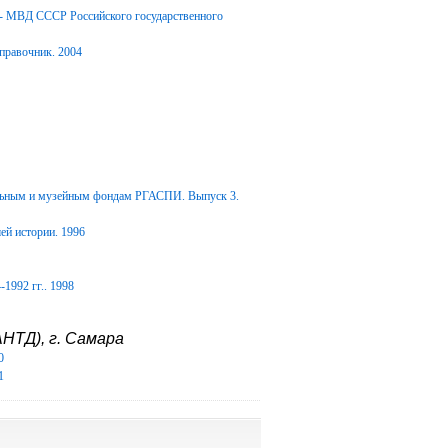
Д- МВД СССР Российского государственного
правочник. 2004
альным и музейным фондам РГАСПИ. Выпуск 3.
ей истории. 1996
1992 гг.. 1998
НТД), г. Самара
0
1