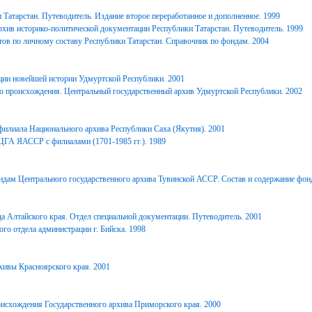
Татарстан. Путеводитель. Издание второе переработанное и дополненное. 1999
хив историко-политической документации Республики Татарстан. Путеводитель. 1999
ов по личному составу Республики Татарстан. Справочник по фондам. 2004
ции новейшей истории Удмуртской Республики. 2001
о происхождения. Центральный государственный архив Удмуртской Республики. 2002
филиала Национального архива Республики Саха (Якутия). 2001
ЦГА ЯАССР с филиалами (1701-1985 гг.). 1989
дам Центрального государственного архива Тувинской АССР. Состав и содержание фонд
 Алтайского края. Отдел специальной документации. Путеводитель. 2001
го отдела администрации г. Бийска. 1998
ивы Красноярского края. 2001
исхождения Государственного архива Приморского края. 2000