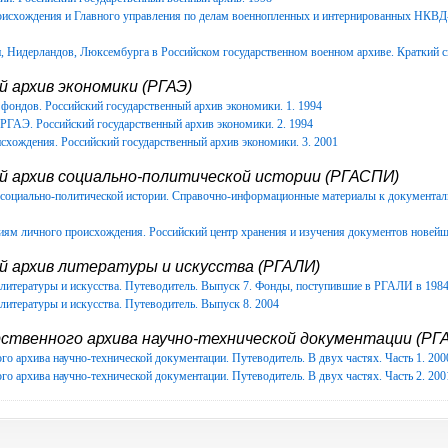
роисхождения и Главного управления по делам военнопленных и интернированных НКВ
Нидерландов, Люксембурга в Российском государственном военном архиве. Краткий с
 архив экономики (РГАЭ)
фондов. Российский государственный архив экономики. 1. 1994
РГАЭ. Российский государственный архив экономики. 2. 1994
схождения. Российский государственный архив экономики. 3. 2001
й архив социально-политической истории (РГАСПИ)
в социально-политической истории. Справочно-информационные материалы к документ
иям личного происхождения. Российский центр хранения и изучения документов новейш
й архив литературы и искусства (РГАЛИ)
литературы и искусства. Путеводитель. Выпуск 7. Фонды, поступившие в РГАЛИ в 1984-
литературы и искусства. Путеводитель. Выпуск 8. 2004
ственного архива научно-технической документации (РГА
го архива научно-технической документации. Путеводитель. В двух частях. Часть 1. 200
го архива научно-технической документации. Путеводитель. В двух частях. Часть 2. 200