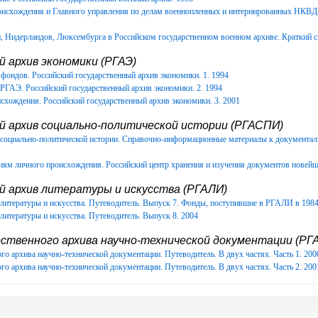
роисхождения и Главного управления по делам военнопленных и интернированных НКВ
Нидерландов, Люксембурга в Российском государственном военном архиве. Краткий с
 архив экономики (РГАЭ)
фондов. Российский государственный архив экономики. 1. 1994
РГАЭ. Российский государственный архив экономики. 2. 1994
схождения. Российский государственный архив экономики. 3. 2001
й архив социально-политической истории (РГАСПИ)
в социально-политической истории. Справочно-информационные материалы к документ
иям личного происхождения. Российский центр хранения и изучения документов новейш
й архив литературы и искусства (РГАЛИ)
литературы и искусства. Путеводитель. Выпуск 7. Фонды, поступившие в РГАЛИ в 1984-
литературы и искусства. Путеводитель. Выпуск 8. 2004
ственного архива научно-технической документации (РГА
го архива научно-технической документации. Путеводитель. В двух частях. Часть 1. 200
го архива научно-технической документации. Путеводитель. В двух частях. Часть 2. 200