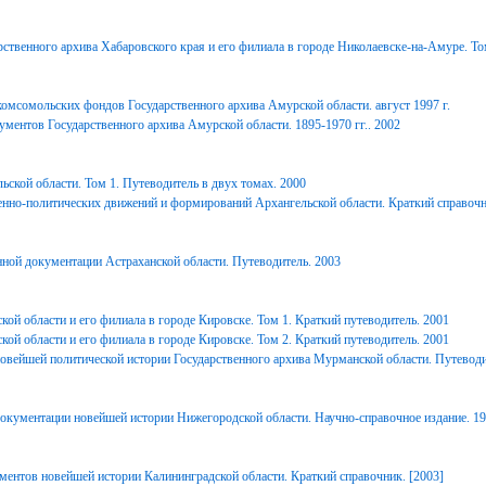
ственного архива Хабаровского края и его филиала в городе Николаевске-на-Амуре. То
комсомольских фондов Государственного архива Амурской области. август 1997 г.
ментов Государственного архива Амурской области. 1895-1970 гг.. 2002
ьской области. Том 1. Путеводитель в двух томах. 2000
енно-политических движений и формирований Архангельской области. Краткий справочн
ной документации Астраханской области. Путеводитель. 2003
ой области и его филиала в городе Кировске. Том 1. Краткий путеводитель. 2001
ой области и его филиала в городе Кировске. Том 2. Краткий путеводитель. 2001
вейшей политической истории Государственного архива Мурманской области. Путеводи
окументации новейшей истории Нижегородской области. Научно-справочное издание. 1
ментов новейшей истории Калининградской области. Краткий справочник. [2003]