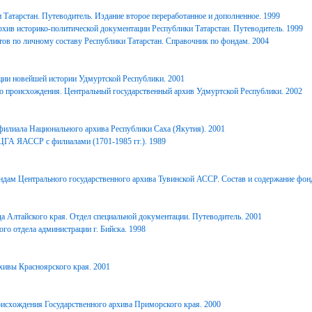
Татарстан. Путеводитель. Издание второе переработанное и дополненное. 1999
хив историко-политической документации Республики Татарстан. Путеводитель. 1999
ов по личному составу Республики Татарстан. Справочник по фондам. 2004
ции новейшей истории Удмуртской Республики. 2001
о происхождения. Центральный государственный архив Удмуртской Республики. 2002
филиала Национального архива Республики Саха (Якутия). 2001
ЦГА ЯАССР с филиалами (1701-1985 гг.). 1989
дам Центрального государственного архива Тувинской АССР. Состав и содержание фонд
 Алтайского края. Отдел специальной документации. Путеводитель. 2001
го отдела администрации г. Бийска. 1998
ивы Красноярского края. 2001
исхождения Государственного архива Приморского края. 2000