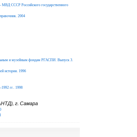
Д- МВД СССР Российского государственного
правочник. 2004
альным и музейным фондам РГАСПИ. Выпуск 3.
ей истории. 1996
1992 гг.. 1998
НТД), г. Самара
0
1