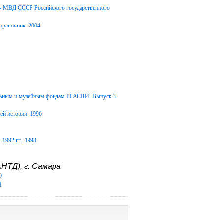
Д- МВД СССР Российского государственного
правочник. 2004
альным и музейным фондам РГАСПИ. Выпуск 3.
ей истории. 1996
1992 гг.. 1998
НТД), г. Самара
0
1