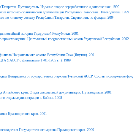
Татарстан. Путеводитель. Издание второе переработанное и дополненное. 1999
хив историко-политической документации Республики Татарстан. Путеводитель. 1999
ов по личному составу Республики Татарстан. Справочник по фондам. 2004
ции новейшей истории Удмуртской Республики. 2001
о происхождения. Центральный государственный архив Удмуртской Республики. 2002
филиала Национального архива Республики Саха (Якутия). 2001
ЦГА ЯАССР с филиалами (1701-1985 гг.). 1989
дам Центрального государственного архива Тувинской АССР. Состав и содержание фонд
 Алтайского края. Отдел специальной документации. Путеводитель. 2001
го отдела администрации г. Бийска. 1998
ивы Красноярского края. 2001
исхождения Государственного архива Приморского края. 2000