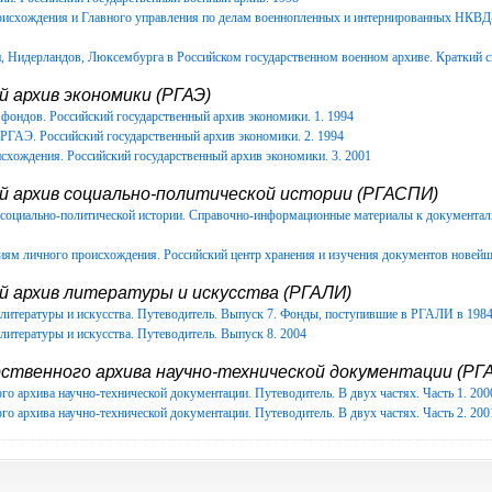
роисхождения и Главного управления по делам военнопленных и интернированных НКВ
Нидерландов, Люксембурга в Российском государственном военном архиве. Краткий с
 архив экономики (РГАЭ)
фондов. Российский государственный архив экономики. 1. 1994
РГАЭ. Российский государственный архив экономики. 2. 1994
схождения. Российский государственный архив экономики. 3. 2001
й архив социально-политической истории (РГАСПИ)
в социально-политической истории. Справочно-информационные материалы к документ
иям личного происхождения. Российский центр хранения и изучения документов новейш
й архив литературы и искусства (РГАЛИ)
литературы и искусства. Путеводитель. Выпуск 7. Фонды, поступившие в РГАЛИ в 1984-
литературы и искусства. Путеводитель. Выпуск 8. 2004
ственного архива научно-технической документации (РГА
го архива научно-технической документации. Путеводитель. В двух частях. Часть 1. 200
го архива научно-технической документации. Путеводитель. В двух частях. Часть 2. 200