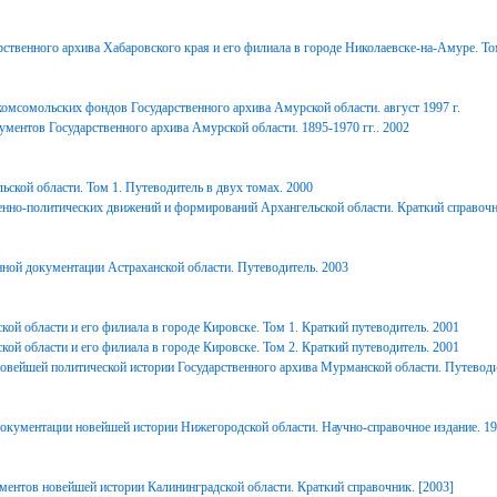
ственного архива Хабаровского края и его филиала в городе Николаевске-на-Амуре. То
комсомольских фондов Государственного архива Амурской области. август 1997 г.
ментов Государственного архива Амурской области. 1895-1970 гг.. 2002
ьской области. Том 1. Путеводитель в двух томах. 2000
енно-политических движений и формирований Архангельской области. Краткий справочн
ной документации Астраханской области. Путеводитель. 2003
ой области и его филиала в городе Кировске. Том 1. Краткий путеводитель. 2001
ой области и его филиала в городе Кировске. Том 2. Краткий путеводитель. 2001
вейшей политической истории Государственного архива Мурманской области. Путеводи
окументации новейшей истории Нижегородской области. Научно-справочное издание. 1
ментов новейшей истории Калининградской области. Краткий справочник. [2003]