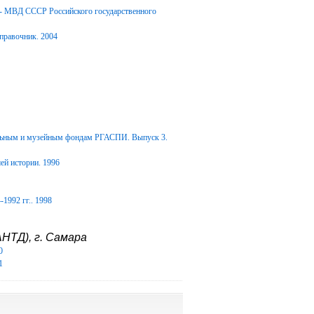
Д- МВД СССР Российского государственного
правочник. 2004
альным и музейным фондам РГАСПИ. Выпуск 3.
ей истории. 1996
1992 гг.. 1998
НТД), г. Самара
0
1