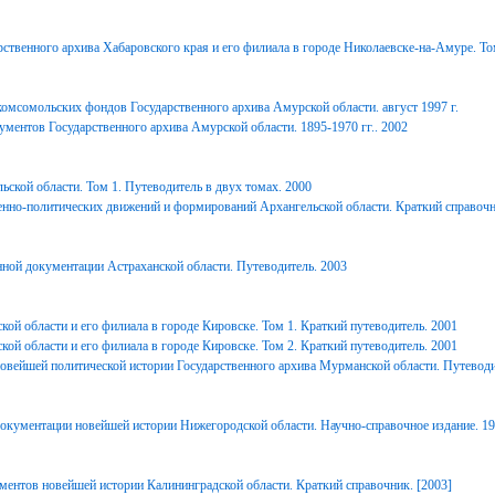
ственного архива Хабаровского края и его филиала в городе Николаевске-на-Амуре. То
комсомольских фондов Государственного архива Амурской области. август 1997 г.
ментов Государственного архива Амурской области. 1895-1970 гг.. 2002
ьской области. Том 1. Путеводитель в двух томах. 2000
енно-политических движений и формирований Архангельской области. Краткий справочн
ной документации Астраханской области. Путеводитель. 2003
ой области и его филиала в городе Кировске. Том 1. Краткий путеводитель. 2001
ой области и его филиала в городе Кировске. Том 2. Краткий путеводитель. 2001
вейшей политической истории Государственного архива Мурманской области. Путеводи
окументации новейшей истории Нижегородской области. Научно-справочное издание. 1
ментов новейшей истории Калининградской области. Краткий справочник. [2003]