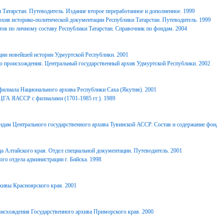
Татарстан. Путеводитель. Издание второе переработанное и дополненное. 1999
хив историко-политической документации Республики Татарстан. Путеводитель. 1999
ов по личному составу Республики Татарстан. Справочник по фондам. 2004
ции новейшей истории Удмуртской Республики. 2001
о происхождения. Центральный государственный архив Удмуртской Республики. 2002
филиала Национального архива Республики Саха (Якутия). 2001
ЦГА ЯАССР с филиалами (1701-1985 гг.). 1989
дам Центрального государственного архива Тувинской АССР. Состав и содержание фонд
 Алтайского края. Отдел специальной документации. Путеводитель. 2001
го отдела администрации г. Бийска. 1998
ивы Красноярского края. 2001
исхождения Государственного архива Приморского края. 2000