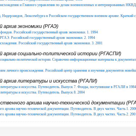
роисхождения и Главного управления по делам военнопленных и интернированных НКВ
Нидерландов, Люксембурга в Российском государственном военном архиве. Краткий с
 архив экономики (РГАЭ)
фондов. Российский государственный архив экономики. 1. 1994
РГАЭ. Российский государственный архив экономики. 2. 1994
схождения. Российский государственный архив экономики. 3. 2001
й архив социально-политической истории (РГАСПИ)
в социально-политической истории. Справочно-информационные материалы к документ
иям личного происхождения. Российский центр хранения и изучения документов новейш
й архив литературы и искусства (РГАЛИ)
литературы и искусства. Путеводитель. Выпуск 7. Фонды, поступившие в РГАЛИ в 1984-
литературы и искусства. Путеводитель. Выпуск 8. 2004
ственного архива научно-технической документации (РГА
го архива научно-технической документации. Путеводитель. В двух частях. Часть 1. 200
го архива научно-технической документации. Путеводитель. В двух частях. Часть 2. 200