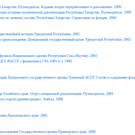
Татарстан. Путеводитель. Издание второе переработанное и дополненное. 1999
хив историко-политической документации Республики Татарстан. Путеводитель. 1999
ов по личному составу Республики Татарстан. Справочник по фондам. 2004
ции новейшей истории Удмуртской Республики. 2001
о происхождения. Центральный государственный архив Удмуртской Республики. 2002
филиала Национального архива Республики Саха (Якутия). 2001
ЦГА ЯАССР с филиалами (1701-1985 гг.). 1989
дам Центрального государственного архива Тувинской АССР. Состав и содержание фонд
 Алтайского края. Отдел специальной документации. Путеводитель. 2001
го отдела администрации г. Бийска. 1998
ивы Красноярского края. 2001
исхождения Государственного архива Приморского края. 2000