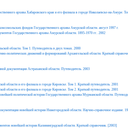
ственного архива Хабаровского края и его филиала в городе Николаевске-на-Амуре. То
комсомольских фондов Государственного архива Амурской области. август 1997 г.
ментов Государственного архива Амурской области. 1895-1970 гг.. 2002
ьской области. Том 1. Путеводитель в двух томах. 2000
енно-политических движений и формирований Архангельской области. Краткий справочн
ной документации Астраханской области. Путеводитель. 2003
ой области и его филиала в городе Кировске. Том 1. Краткий путеводитель. 2001
ой области и его филиала в городе Кировске. Том 2. Краткий путеводитель. 2001
вейшей политической истории Государственного архива Мурманской области. Путеводи
окументации новейшей истории Нижегородской области. Научно-справочное издание. 1
ментов новейшей истории Калининградской области. Краткий справочник. [2003]