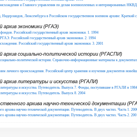
роисхождения и Главного управления по делам военнопленных и интернированных НКВ
Нидерландов, Люксембурга в Российском государственном военном архиве. Краткий с
 архив экономики (РГАЭ)
фондов. Российский государственный архив экономики. 1. 1994
РГАЭ. Российский государственный архив экономики. 2. 1994
схождения. Российский государственный архив экономики. 3. 2001
й архив социально-политической истории (РГАСПИ)
в социально-политической истории. Справочно-информационные материалы к документ
иям личного происхождения. Российский центр хранения и изучения документов новейш
й архив литературы и искусства (РГАЛИ)
литературы и искусства. Путеводитель. Выпуск 7. Фонды, поступившие в РГАЛИ в 1984-
литературы и искусства. Путеводитель. Выпуск 8. 2004
ственного архива научно-технической документации (РГА
го архива научно-технической документации. Путеводитель. В двух частях. Часть 1. 200
го архива научно-технической документации. Путеводитель. В двух частях. Часть 2. 200