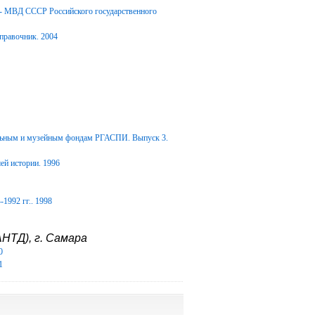
Д- МВД СССР Российского государственного
правочник. 2004
альным и музейным фондам РГАСПИ. Выпуск 3.
ей истории. 1996
1992 гг.. 1998
НТД), г. Самара
0
1