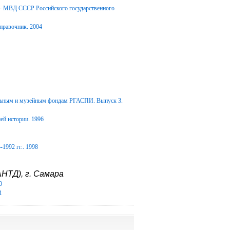
Д- МВД СССР Российского государственного
правочник. 2004
альным и музейным фондам РГАСПИ. Выпуск 3.
ей истории. 1996
1992 гг.. 1998
НТД), г. Самара
0
1