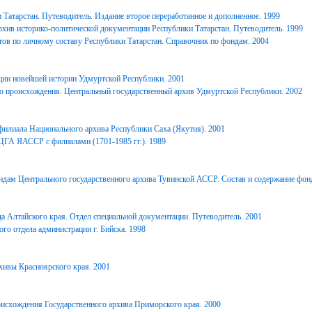
Татарстан. Путеводитель. Издание второе переработанное и дополненное. 1999
хив историко-политической документации Республики Татарстан. Путеводитель. 1999
ов по личному составу Республики Татарстан. Справочник по фондам. 2004
ции новейшей истории Удмуртской Республики. 2001
о происхождения. Центральный государственный архив Удмуртской Республики. 2002
филиала Национального архива Республики Саха (Якутия). 2001
ЦГА ЯАССР с филиалами (1701-1985 гг.). 1989
дам Центрального государственного архива Тувинской АССР. Состав и содержание фонд
 Алтайского края. Отдел специальной документации. Путеводитель. 2001
го отдела администрации г. Бийска. 1998
ивы Красноярского края. 2001
исхождения Государственного архива Приморского края. 2000