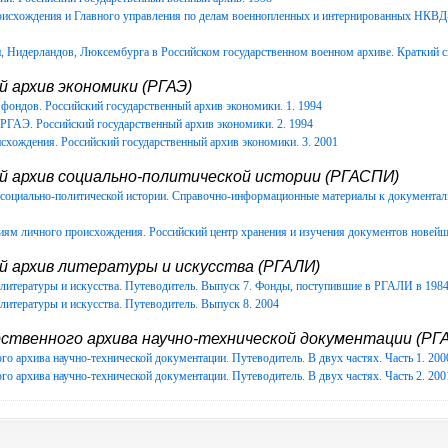
роисхождения и Главного управления по делам военнопленных и интернированных НКВ
Нидерландов, Люксембурга в Российском государственном военном архиве. Краткий с
 архив экономики (РГАЭ)
фондов. Российский государственный архив экономики. 1. 1994
РГАЭ. Российский государственный архив экономики. 2. 1994
схождения. Российский государственный архив экономики. 3. 2001
й архив социально-политической истории (РГАСПИ)
в социально-политической истории. Справочно-информационные материалы к документ
иям личного происхождения. Российский центр хранения и изучения документов новейш
й архив литературы и искусства (РГАЛИ)
литературы и искусства. Путеводитель. Выпуск 7. Фонды, поступившие в РГАЛИ в 1984-
литературы и искусства. Путеводитель. Выпуск 8. 2004
ственного архива научно-технической документации (РГА
го архива научно-технической документации. Путеводитель. В двух частях. Часть 1. 200
го архива научно-технической документации. Путеводитель. В двух частях. Часть 2. 200