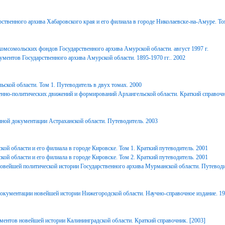
ственного архива Хабаровского края и его филиала в городе Николаевске-на-Амуре. То
комсомольских фондов Государственного архива Амурской области. август 1997 г.
ментов Государственного архива Амурской области. 1895-1970 гг.. 2002
ьской области. Том 1. Путеводитель в двух томах. 2000
енно-политических движений и формирований Архангельской области. Краткий справочн
ной документации Астраханской области. Путеводитель. 2003
ой области и его филиала в городе Кировске. Том 1. Краткий путеводитель. 2001
ой области и его филиала в городе Кировске. Том 2. Краткий путеводитель. 2001
вейшей политической истории Государственного архива Мурманской области. Путеводи
окументации новейшей истории Нижегородской области. Научно-справочное издание. 1
ментов новейшей истории Калининградской области. Краткий справочник. [2003]