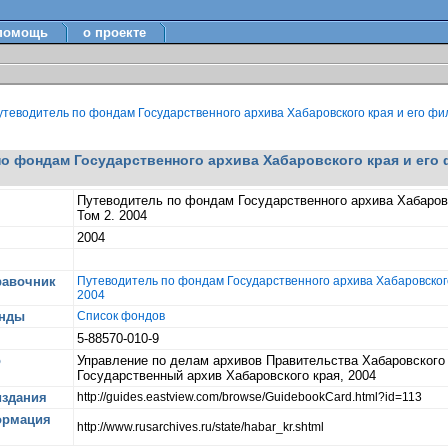
помощь
о проекте
теводитель по фондам Государственного архива Хабаровского края и его фил
о фондам Государственного архива Хабаровского края и его 
Путеводитель по фондам Государственного архива Хабаровс
Том 2. 2004
2004
равочник
Путеводитель по фондам Государственного архива Хабаровского 
2004
онды
Список фондов
5-88570-010-9
о
Управление по делам архивов Правительства Хабаровского 
Государственный архив Хабаровского края, 2004
издания
http://guides.eastview.com/browse/GuidebookCard.html?id=113
ормация
http://www.rusarchives.ru/state/habar_kr.shtml