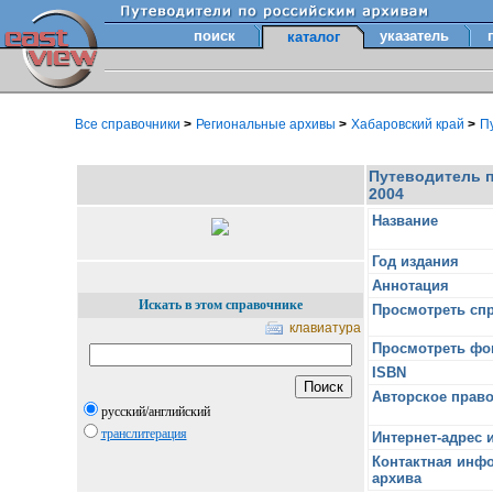
поиск
указатель
каталог
Все справочники
>
Региональные архивы
>
Хабаровский край
>
Пу
Путеводитель п
2004
Название
Год издания
Аннотация
Искать в этом справочнике
Просмотреть сп
клавиатура
Просмотреть ф
ISBN
Авторское прав
русский/английский
транслитерация
Интернет-адрес 
Контактная инф
архива