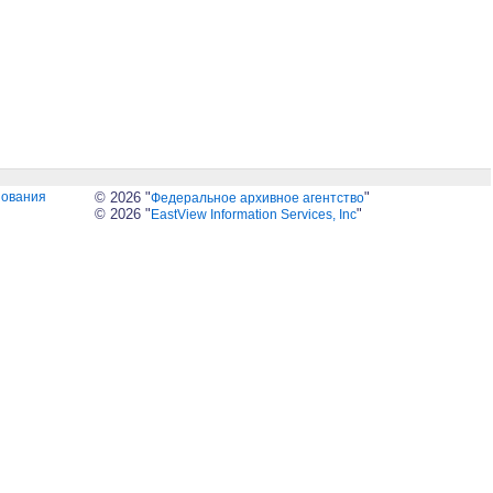
зования
© 2026 "
"
Федеральное архивное агентство
© 2026 "
"
EastView Information Services, Inc