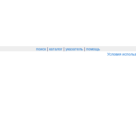
|
|
|
поиск
каталог
указатель
помощь
Условия исполь