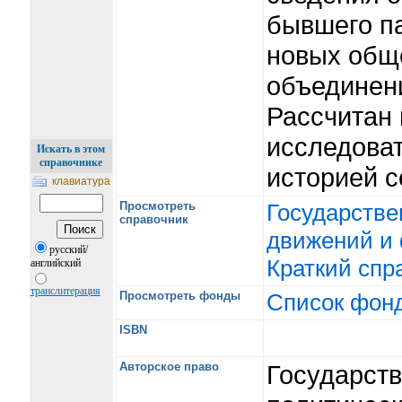
бывшего п
новых общ
объединени
Расcчитан 
исследова
Искать в этом
справочнике
историей с
клавиатура
Просмотреть
Государстве
справочник
движений и 
русский/
Краткий спр
английский
транслитерация
Просмотреть фонды
Список фон
ISBN
Авторское право
Государст